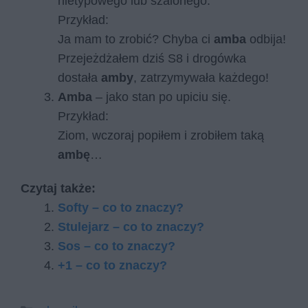
nietypowego lub szalonego.
Przykład:
Ja mam to zrobić? Chyba ci
amba
odbija!
Przejeżdżałem dziś S8 i drogówka
dostała
amby
, zatrzymywała każdego!
Amba
– jako stan po upiciu się.
Przykład:
Ziom, wczoraj popiłem i zrobiłem taką
ambę
…
Czytaj także:
Softy – co to znaczy?
Stulejarz – co to znaczy?
Sos – co to znaczy?
+1 – co to znaczy?