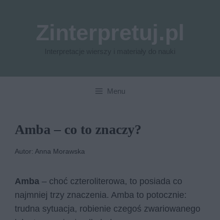
Przejdź
do
Zinterpretuj.pl
treści
Interpretacje wierszy i materiały do nauki
Menu
Amba – co to znaczy?
Autor: Anna Morawska
Amba
– choć czteroliterowa, to posiada co
najmniej trzy znaczenia. Amba to potocznie:
trudna sytuacja, robienie czegoś zwariowanego