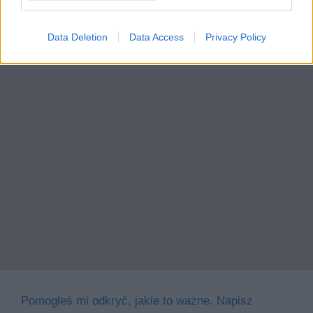
Data Deletion
Data Access
Privacy Policy
Pomogłeś mi odkryć, jakie to ważne. Napisz