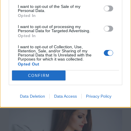
moment całego roku szkolnego. Kluczem do
I want to opt-out of the Sale of my
wysokiego wyniku i powodzenia jest mądra
Personal Data.
Opted In
selekcja materiału oraz systematyczne
ćwiczenie pisania tekstów. Oto nasze
I want to opt-out of processing my
Personal Data for Targeted Advertising.
sprawdzone sposoby.
Opted In
I want to opt-out of Collection, Use,
Kategorie
Retention, Sale, and/or Sharing of my
Artykuł sponsorowany
Personal Data that Is Unrelated with the
Purposes for which it was collected.
Opted Out
CONFIRM
Poza granice strachu. Rusz
śladem krucjaty, która zapisała się
w historii
Data Deletion
Data Access
Privacy Policy