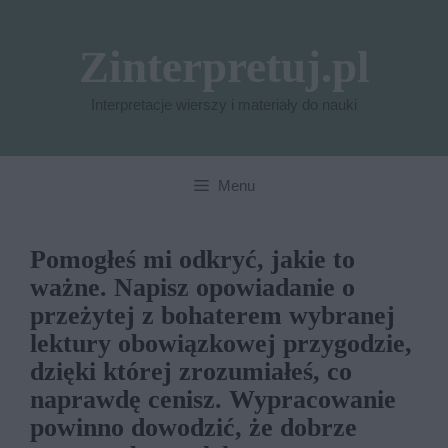
Przejdź
do
Zinterpretuj.pl
treści
Interpretacje wierszy i materiały do nauki
Menu
Pomogłeś mi odkryć, jakie to
ważne. Napisz opowiadanie o
przeżytej z bohaterem wybranej
lektury obowiązkowej przygodzie,
dzięki której zrozumiałeś, co
naprawdę cenisz. Wypracowanie
powinno dowodzić, że dobrze