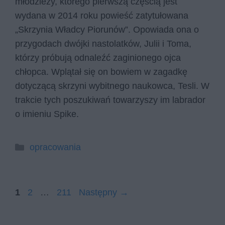
młodzieży, którego pierwszą częścią jest
wydana w 2014 roku powieść zatytułowana
„Skrzynia Władcy Piorunów”. Opowiada ona o
przygodach dwójki nastolatków, Julii i Toma,
którzy próbują odnaleźć zaginionego ojca
chłopca. Wplątał się on bowiem w zagadkę
dotyczącą skrzyni wybitnego naukowca, Tesli. W
trakcie tych poszukiwań towarzyszy im labrador
o imieniu Spike.
Kategorie
opracowania
Strona
Strona
Strona
1
2
…
211
Następny
→