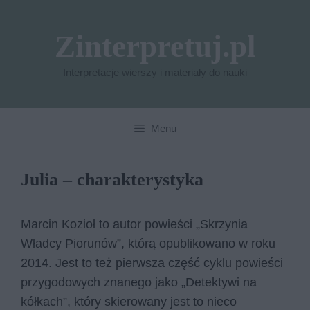
Przejdź
do
Zinterpretuj.pl
treści
Interpretacje wierszy i materiały do nauki
Menu
Julia – charakterystyka
Marcin Kozioł to autor powieści „Skrzynia
Władcy Piorunów”, którą opublikowano w roku
2014. Jest to też pierwsza część cyklu powieści
przygodowych znanego jako „Detektywi na
kółkach”, który skierowany jest to nieco