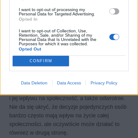
Decyzja jednostki a życie
I want to opt-out of processing my
Personal Data for Targeted Advertising.
społeczności. W pracy odwołaj się
Opted In
do: lektury obowiązkowej, innego
I want to opt-out of Collection, Use,
utworu literackiego – może to być
Retention, Sale, and/or Sharing of my
Personal Data that Is Unrelated with the
również utwór poetycki oraz
Purposes for which it was collected.
Opted Out
wybranych kontekstów.
CONFIRM
Człowiek jest istotą społeczną, ale ma również
silną potrzebę indywidualności. Od dawna
Data Deletion
Data Access
Privacy Policy
zatem ludzkość rozważa kwestię życia jednostki
i jej wpływu na społeczność, a także odwrotnie.
Nie da się ukryć, że decyzje pojedynczych osób
bardzo często mają wpływ na życie całej
społeczności, ale oczywiście może działać to
również w drugą stronę.