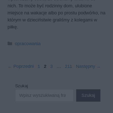
nich. To może być rodzinny dom, ulubione
miejsce na wakacje albo po prostu podwórko, na
którym w dzieciństwie graliśmy z kolegami w
piłkę.
Kategorie
opracowania
Strona
Strona
Strona
Strona
←
Poprzedni
1
2
3
…
211
Następny
→
Szukaj
Szukaj