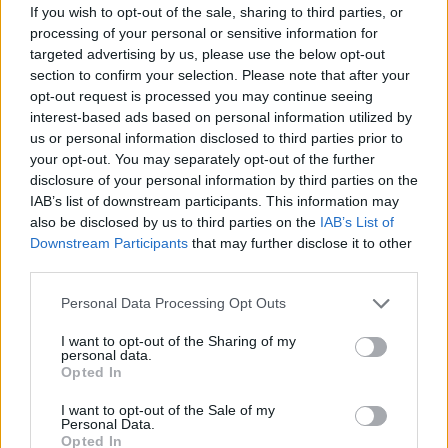
wybranych kontekstów.
If you wish to opt-out of the sale, sharing to third parties, or
processing of your personal or sensitive information for
targeted advertising by us, please use the below opt-out
Jedną z najważniejszych wartości, które cenią
section to confirm your selection. Please note that after your
opt-out request is processed you may continue seeing
sobie ludzie, jest bez wątpienia prawda. Uznaje
interest-based ads based on personal information utilized by
się ją za cnotę, a dodatkowo prawda umożliwia
us or personal information disclosed to third parties prior to
funkcjonowanie społeczeństwa. Bez prawdy nie
your opt-out. You may separately opt-out of the further
disclosure of your personal information by third parties on the
ma zaufania, działania i możliwości rozwoju.
IAB’s list of downstream participants. This information may
Jednak ludzie często mijają się z prawdą,
also be disclosed by us to third parties on the
IAB’s List of
zatajają ją dla własnych korzyści, kłamią w celu
Downstream Participants
that may further disclose it to other
third parties.
osiągnięcia czegoś, a także nie potrafią się z nią
skonfrontować. Prawda potrafi nieść ze sobą
Personal Data Processing Opt Outs
cierpienie i nie każdy umie ją zaakceptować.
I want to opt-out of the Sharing of my
personal data.
Opted In
Kategorie
opracowania
I want to opt-out of the Sale of my
Personal Data.
Opted In