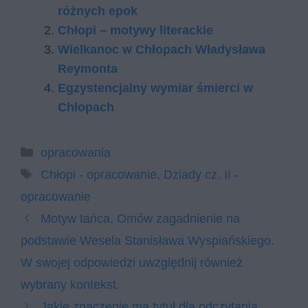
różnych epok
Chłopi – motywy literackie
Wielkanoc w Chłopach Władysława
Reymonta
Egzystencjalny wymiar śmierci w
Chłopach
Kategorie
opracowania
Tagi
Chłopi - opracowanie
,
Dziady cz. II -
opracowanie
Motyw tańca. Omów zagadnienie na
podstawie Wesela Stanisława Wyspiańskiego.
W swojej odpowiedzi uwzględnij również
wybrany kontekst.
Jakie znaczenie ma tytuł dla odczytania