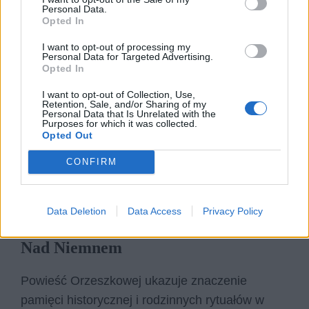
momentem jest polonez – taniec symbolizujący
Personal Data.
ciągłość narodowej kultury i wspólnotową
Opted In
tożsamość. Mickiewicz pokazuje, że tradycja
I want to opt-out of processing my
Personal Data for Targeted Advertising.
bywa ostoją w czasach zaborów, ponieważ
Opted In
przechowuje pamięć o dawnej Polsce.
I want to opt-out of Collection, Use,
Jednocześnie autor nie idealizuje jej całkowicie,
Retention, Sale, and/or Sharing of my
Personal Data that Is Unrelated with the
ukazując skłonność do kłótni i pieniactwa.
Purposes for which it was collected.
Opted Out
Obyczaj w „Panu Tadeuszu” pełni więc funkcję
integrującą, ale i ograniczającą. Dzięki niemu
CONFIRM
wspólnota trwa, nawet gdy państwo nie istnieje.
Tradycja staje się fundamentem narodowej
Data Deletion
Data Access
Privacy Policy
ciągłości.
Nad Niemnem
Powieść Orzeszkowej ukazuje znaczenie
pamięci historycznej i rodzinnych rytuałów w