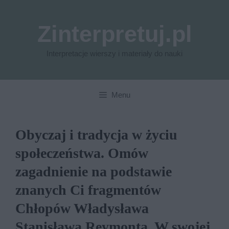
Przejdź
do
Zinterpretuj.pl
treści
Interpretacje wierszy i materiały do nauki
Menu
Obyczaj i tradycja w życiu
społeczeństwa. Omów
zagadnienie na podstawie
znanych Ci fragmentów
Chłopów Władysława
Stanisława Reymonta. W swojej