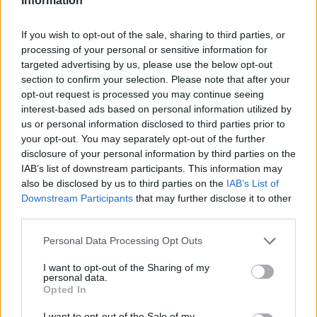
Information
Pan Tadeusz
If you wish to opt-out of the sale, sharing to third parties, or
processing of your personal or sensitive information for
Epopeja Mickiewicza jest jednym z
targeted advertising by us, please use the below opt-out
section to confirm your selection. Please note that after your
najpełniejszych literackich obrazów polskiej
opt-out request is processed you may continue seeing
tradycji szlacheckiej. Obyczaj organizuje tam
interest-based ads based on personal information utilized by
całe życie wspólnoty – od sposobu witania
us or personal information disclosed to third parties prior to
your opt-out. You may separately opt-out of the further
gości, przez hierarchię przy stole, aż po
disclosure of your personal information by third parties on the
przebieg polowania czy grzybobrania.
IAB’s list of downstream participants. This information may
Szczególnie istotne są rytuały związane z ucztą i
also be disclosed by us to third parties on the
IAB’s List of
Downstream Participants
that may further disclose it to other
wspólnym świętowaniem, które cementują więzi
third parties.
społeczne. Tradycja reguluje relacje
międzyludzkie i określa miejsce jednostki w
Personal Data Processing Opt Outs
strukturze rodu. Nawet spory, takie jak konflikt o
I want to opt-out of the Sharing of my
personal data.
zamek, mają swoje zakorzenienie w dawnych
Opted In
obyczajach i poczuciu honoru. Kulminacyjnym
I want to opt-out of the Sale of my