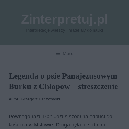
Przejdź
do
Zinterpretuj.pl
treści
Interpretacje wierszy i materiały do nauki
Menu
Legenda o psie Panajezusowym
Burku z Chłopów – streszczenie
Autor: Grzegorz Paczkowski
Pewnego razu Pan Jezus szedł na odpust do
kościoła w Mstowie. Droga była przed nim