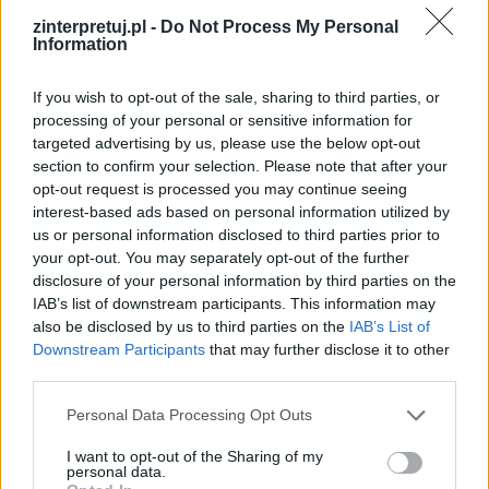
Czytaj także:
zinterpretuj.pl -
Do Not Process My Personal
Information
Chłopi – gromada jako bohater
zbiorowy – charakterystyka
If you wish to opt-out of the sale, sharing to third parties, or
Naturalizm w Chłopach Władysława
processing of your personal or sensitive information for
targeted advertising by us, please use the below opt-out
Reymonta
section to confirm your selection. Please note that after your
Opis wesela w Chłopach
opt-out request is processed you may continue seeing
Czym dla człowieka może być
interest-based ads based on personal information utilized by
us or personal information disclosed to third parties prior to
tradycja? Rozważ problem i uzasadnij
your opt-out. You may separately opt-out of the further
swoje zdanie, odwołując się do
disclosure of your personal information by third parties on the
fragmentu Pana Tadeusza, całego
IAB’s list of downstream participants. This information may
also be disclosed by us to third parties on the
IAB’s List of
utworu Adama Mickiewicza oraz do
Downstream Participants
that may further disclose it to other
wybranego tekstu kultury.
third parties.
Personal Data Processing Opt Outs
Kategorie
opracowania
,
streszczenia lektur
I want to opt-out of the Sharing of my
Tagi
Chłopi - opracowanie
,
Władysław Reymont
personal data.