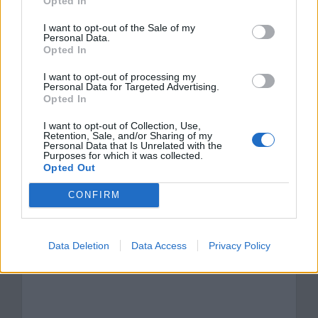
Opted In
Boże Ciało w Chłopach Władysława
I want to opt-out of the Sale of my
Reymonta
Personal Data.
Opted In
Kiedy relacja z drugim człowiekiem staje się
I want to opt-out of processing my
źródłem szczęścia? Rozważ problem i uzasadnij
Personal Data for Targeted Advertising.
Opted In
swoje zdanie, odwołując się do fragmentu Nocy i
dni Marii Dąbrowskiej oraz do wybranych
I want to opt-out of Collection, Use,
Retention, Sale, and/or Sharing of my
tekstów kultury.
Personal Data that Is Unrelated with the
Purposes for which it was collected.
Opted Out
Dodaj komentarz
CONFIRM
Komentarz
Data Deletion
Data Access
Privacy Policy