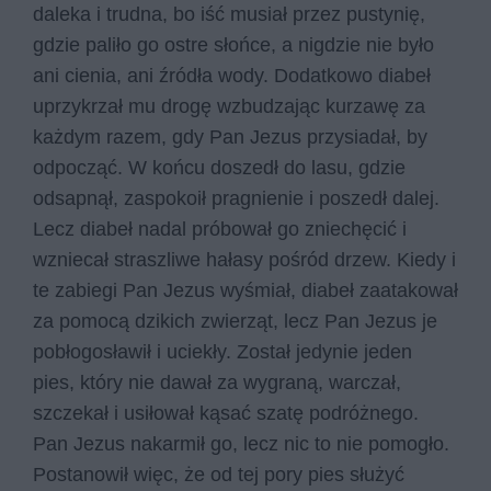
daleka i trudna, bo iść musiał przez pustynię,
gdzie paliło go ostre słońce, a nigdzie nie było
ani cienia, ani źródła wody. Dodatkowo diabeł
uprzykrzał mu drogę wzbudzając kurzawę za
każdym razem, gdy Pan Jezus przysiadał, by
odpocząć. W końcu doszedł do lasu, gdzie
odsapnął, zaspokoił pragnienie i poszedł dalej.
Lecz diabeł nadal próbował go zniechęcić i
wzniecał straszliwe hałasy pośród drzew. Kiedy i
te zabiegi Pan Jezus wyśmiał, diabeł zaatakował
za pomocą dzikich zwierząt, lecz Pan Jezus je
pobłogosławił i uciekły. Został jedynie jeden
pies, który nie dawał za wygraną, warczał,
szczekał i usiłował kąsać szatę podróżnego.
Pan Jezus nakarmił go, lecz nic to nie pomogło.
Postanowił więc, że od tej pory pies służyć