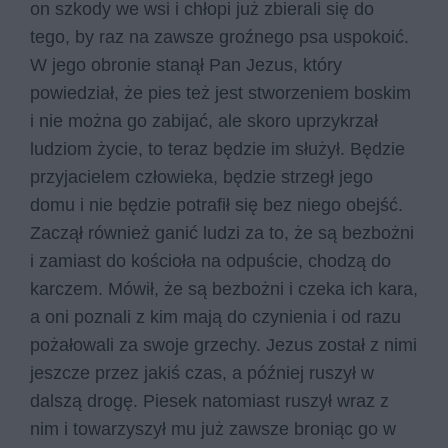
on szkody we wsi i chłopi już zbierali się do
tego, by raz na zawsze groźnego psa uspokoić.
W jego obronie stanął Pan Jezus, który
powiedział, że pies też jest stworzeniem boskim
i nie można go zabijać, ale skoro uprzykrzał
ludziom życie, to teraz będzie im służył. Będzie
przyjacielem człowieka, będzie strzegł jego
domu i nie będzie potrafił się bez niego obejść.
Zaczął również ganić ludzi za to, że są bezbożni
i zamiast do kościoła na odpuście, chodzą do
karczem. Mówił, że są bezbożni i czeka ich kara,
a oni poznali z kim mają do czynienia i od razu
pożałowali za swoje grzechy. Jezus został z nimi
jeszcze przez jakiś czas, a później ruszył w
dalszą drogę. Piesek natomiast ruszył wraz z
nim i towarzyszył mu już zawsze broniąc go w