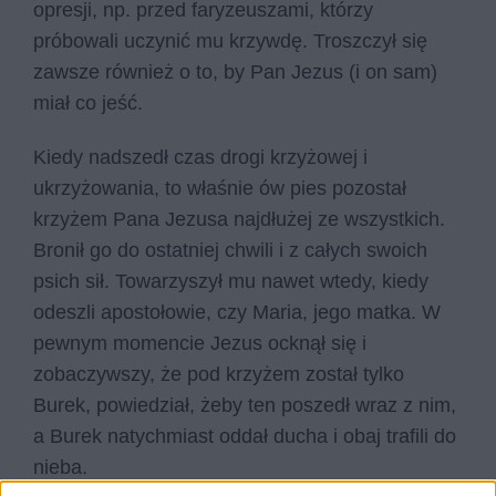
opresji, np. przed faryzeuszami, którzy
próbowali uczynić mu krzywdę. Troszczył się
zawsze również o to, by Pan Jezus (i on sam)
miał co jeść.
Kiedy nadszedł czas drogi krzyżowej i
ukrzyżowania, to właśnie ów pies pozostał
krzyżem Pana Jezusa najdłużej ze wszystkich.
Bronił go do ostatniej chwili i z całych swoich
psich sił. Towarzyszył mu nawet wtedy, kiedy
odeszli apostołowie, czy Maria, jego matka. W
pewnym momencie Jezus ocknął się i
zobaczywszy, że pod krzyżem został tylko
Burek, powiedział, żeby ten poszedł wraz z nim,
a Burek natychmiast oddał ducha i obaj trafili do
nieba.