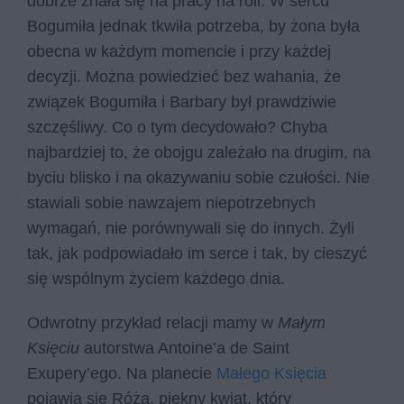
dobrze znała się na pracy na roli. W sercu
Bogumiła jednak tkwiła potrzeba, by żona była
obecna w każdym momencie i przy każdej
decyzji. Można powiedzieć bez wahania, że
związek Bogumiła i Barbary był prawdziwie
szczęśliwy. Co o tym decydowało? Chyba
najbardziej to, że obojgu zależało na drugim, na
byciu blisko i na okazywaniu sobie czułości. Nie
stawiali sobie nawzajem niepotrzebnych
wymagań, nie porównywali się do innych. Żyli
tak, jak podpowiadało im serce i tak, by cieszyć
się wspólnym życiem każdego dnia.
Odwrotny przykład relacji mamy w
Małym
Księciu
autorstwa Antoine’a de Saint
Exupery’ego. Na planecie
Małego Księcia
pojawia się Róża, piękny kwiat, który