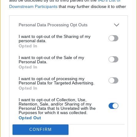
strony są otwarte na siebie, wyrozumiałe i
Downstream Participants
that may further disclose it to other
third parties.
szczere w swoim uczuciu, to w końcu na pewno
uda im się osiągnąć wspólne szczęście. Widać
Personal Data Processing Opt Outs
to dobrze na przykładzie Bogumiła i Barbary
I want to opt-out of the Sharing of my
z
Nocy i dni.
Ich relacja skupiała się na
personal data.
Opted In
cieszeniu się wzajemną obecnością i na ciągłym
okazywaniu sobie czułości, nawet w
I want to opt-out of the Sale of my
Personal Data.
najmniejszych gestach. Tego wszystkiego
Opted In
brakowało w relacji Małego Księcia i Róży. Tylko
I want to opt-out of processing my
jedna strona czerpała z niej korzyści, co na
Personal Data for Targeted Advertising.
Opted In
dłuższą metę nigdy nie stanowi dobrego
sposobu na wspólne życie. Kiedy więc relacja z
I want to opt-out of Collection, Use,
Retention, Sale, and/or Sharing of my
drugim człowiekiem staje się źródłem
Personal Data that Is Unrelated with the
Purposes for which it was collected.
szczęścia? Wtedy, kiedy obie strony bardzo
Opted Out
chcą żyć wspólnie, kochają się i nie boją się
CONFIRM
okazywać sobie nawzajem uczuć. Obie