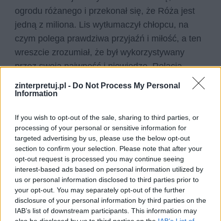
ogrodu różanego i przekonał się, że Róża jest
jedną z miliona. Lis wytłumaczył chłopcu, na
czym polega prawdziwa przyjaźń i miłość, a ten
wreszcie zrozumiał, że był wykorzystywany
przez swoją naiwność i niewiedzę. Relacja
Księcia z Różą była jednostronna, oparta na
zinterpretuj.pl -
Do Not Process My Personal
nieszczerości i wykorzystywaniu jednej strony
Information
przez drugą. Taka relacja nie może dawać
If you wish to opt-out of the sale, sharing to third parties, or
szczęścia i na dłuższą metę nie dałaby go ani
processing of your personal or sensitive information for
Księciu, ani Róży, która chcąc nie chcąc nie
targeted advertising by us, please use the below opt-out
czułaby nigdy prawdziwej satysfakcji.
section to confirm your selection. Please note that after your
opt-out request is processed you may continue seeing
interest-based ads based on personal information utilized by
Relacja dwojga ludzi to zawsze wypadkowa
us or personal information disclosed to third parties prior to
dwojga charakterów, temperamentów,
your opt-out. You may separately opt-out of the further
disclosure of your personal information by third parties on the
przyzwyczajeń i postaw. Niekiedy trudno jest się
IAB’s list of downstream participants. This information may
do siebie nawzajem dopasować, lecz jeśli obie
also be disclosed by us to third parties on the
IAB’s List of