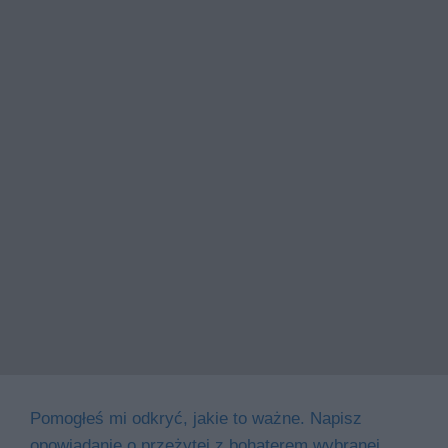
Pomogłeś mi odkryć, jakie to ważne. Napisz
opowiadanie o przeżytej z bohaterem wybranej