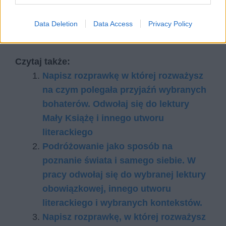
wówczas czują się szanowane, kochane i
rozumiane. W takich warunkach szczęście
Data Deletion
Data Access
Privacy Policy
prędzej czy później zakwitnie samo.
Czytaj także:
Napisz rozprawkę w której rozważysz
na czym polegała przyjaźń wybranych
bohaterów. Odwołaj się do lektury
Mały Książę i innego utworu
literackiego
Podróżowanie jako sposób na
poznanie świata i samego siebie. W
pracy odwołaj się do wybranej lektury
obowiązkowej, innego utworu
literackiego i wybranych kontekstów.
Napisz rozprawkę, w której rozważysz