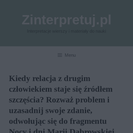
Przejdź
do
Zinterpretuj.pl
treści
Interpretacje wierszy i materiały do nauki
Menu
Kiedy relacja z drugim
człowiekiem staje się źródłem
szczęścia? Rozważ problem i
uzasadnij swoje zdanie,
odwołując się do fragmentu
Nocy i dni Marii Dąbrowskiej