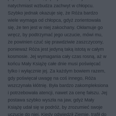
natychmiast wzbudza zachwyt w chłopcu.
Szybko jednak okazuje się, że Róża bardzo
wiele wymaga od chłopca, gdyż zorientowała
się, że ten jest w niej zakochany. Okłamuje go
wręcz, by podtrzymać jego uczucie, mówi mu,
że powinien czuć się prawdziwie zaszczycony,
ponieważ Róża jest jedyną taką istotą w całym
kosmosie. Jej wymagania cały czas rosną, aż w
końcu Mały Książę całe dnie musi poświęcać
tylko i wyłącznie jej. Za każdym bowiem razem,
gdy poświęcał uwagę na coś innego, Róża
wszczynała kłótnię. Była bardzo zakompleksiona
i potrzebowała atencji, nawet za cenę fałszu. Jej
postawa szybko wyszła na jaw, gdyż Mały
Książę udał się w podróż, by zrozumieć swoje
uczucie do niej. Kiedy odwiedził Ziemię, trafił do