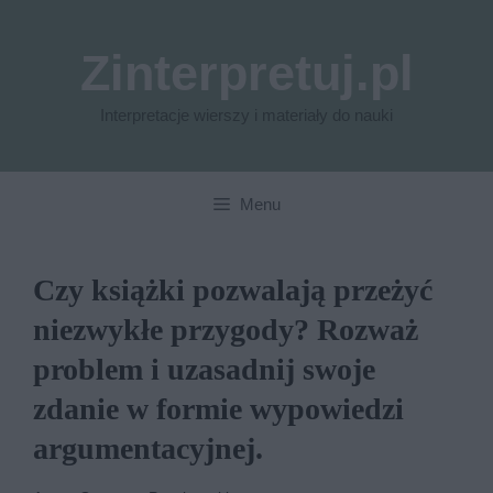
Przejdź
do
Zinterpretuj.pl
treści
Interpretacje wierszy i materiały do nauki
Menu
Czy książki pozwalają przeżyć
niezwykłe przygody? Rozważ
problem i uzasadnij swoje
zdanie w formie wypowiedzi
argumentacyjnej.