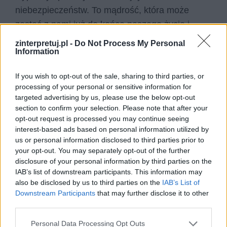
niebezpieczeństw. To mądrość, która może
zostać z nami już do końca naszego życia i
pomagać nam każdego dnia.
zinterpretuj.pl -
Do Not Process My Personal
Information
Czytaj także:
If you wish to opt-out of the sale, sharing to third parties, or
Miłość czasem przynosi szczęście, a
processing of your personal or sensitive information for
czasem cierpienie i rozczarowanie.
targeted advertising by us, please use the below opt-out
Napisz rozprawkę, w której rozważysz
section to confirm your selection. Please note that after your
opt-out request is processed you may continue seeing
jak miłość wpłynęła na postępowanie
interest-based ads based on personal information utilized by
wybranych przez Ciebie bohaterów
us or personal information disclosed to third parties prior to
literackich. W argumentacji odwołaj
your opt-out. You may separately opt-out of the further
disclosure of your personal information by third parties on the
się do Małego Księcia oraz innego
IAB’s list of downstream participants. This information may
utworu
also be disclosed by us to third parties on the
IAB’s List of
W każdym jest coś, co zasługuje na
Downstream Participants
that may further disclose it to other
third parties.
podziw innych. Napisz rozprawkę, w
której rozważysz trafność tego
Personal Data Processing Opt Outs