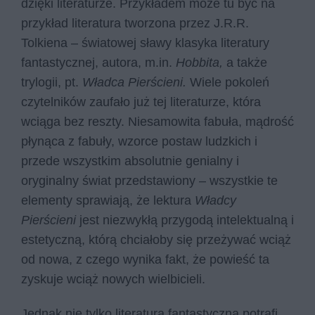
dzięki literaturze. Przykładem może tu być na
przykład literatura tworzona przez J.R.R.
Tolkiena – światowej sławy klasyka literatury
fantastycznej, autora, m.in.
Hobbita,
a także
trylogii, pt.
Władca Pierścieni.
Wiele pokoleń
czytelników zaufało już tej literaturze, która
wciąga bez reszty. Niesamowita fabuła, mądrość
płynąca z fabuły, wzorce postaw ludzkich i
przede wszystkim absolutnie genialny i
oryginalny świat przedstawiony – wszystkie te
elementy sprawiają, że lektura
Władcy
Pierścieni
jest niezwykłą przygodą intelektualną i
estetyczną, którą chciałoby się przeżywać wciąż
od nowa, z czego wynika fakt, że powieść ta
zyskuje wciąż nowych wielbicieli.
Jednak nie tylko literatura fantastyczna potrafi