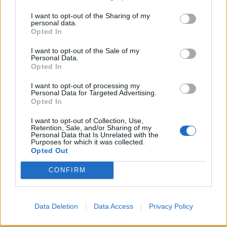
stwierdzenia. W argumentacji odwołaj
I want to opt-out of the Sharing of my
się do Małego Księcia oraz innego
personal data.
Opted In
utworu literackiego
Napisz rozprawkę w której rozważysz
I want to opt-out of the Sale of my
Personal Data.
na czym polegała przyjaźń wybranych
Opted In
bohaterów. Odwołaj się do lektury
I want to opt-out of processing my
Mały Książę i innego utworu
Personal Data for Targeted Advertising.
Opted In
literackiego
Napisz rozprawkę, w której rozważysz
I want to opt-out of Collection, Use,
Retention, Sale, and/or Sharing of my
prawdziwość stwierdzenia, że
Personal Data that Is Unrelated with the
Purposes for which it was collected.
wędrówką jest życie człowieka
Opted Out
CONFIRM
Kategorie
opracowania
,
rozprawki
Tagi
Mały Książę - opracowanie
,
Władca
Data Deletion
Data Access
Privacy Policy
Pierścieni - opracowanie