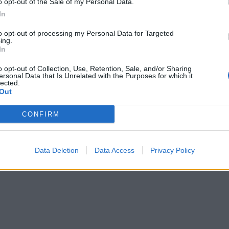
o opt-out of the Sale of my Personal Data.
In
to opt-out of processing my Personal Data for Targeted
ing.
In
o opt-out of Collection, Use, Retention, Sale, and/or Sharing
ersonal Data that Is Unrelated with the Purposes for which it
lected.
Out
CONFIRM
Data Deletion
Data Access
Privacy Policy