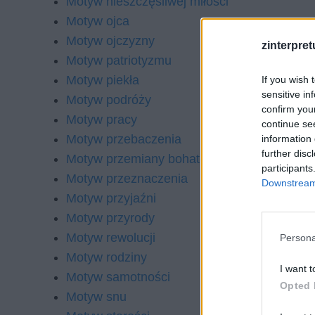
Motyw nieszczęśliwej miłości
Motyw ojca
Motyw ojczyzny
zinterpretu
Motyw patriotyzmu
Motyw piekła
If you wish 
sensitive in
Motyw podróży
confirm you
Motyw pracy
continue se
Motyw przebaczenia
information 
further disc
Motyw przemiany bohatera literackiego
participants
Motyw przeznaczenia
Downstream 
Motyw przyjaźni
Motyw przyrody
Motyw rewolucji
Persona
Motyw rodziny
I want t
Motyw samotności
Opted 
Motyw snu