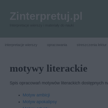
Przejdź
do
Zinterpretuj.pl
treści
Interpretacje wierszy i materiały do nauki
interpretacje wierszy
opracowania
streszczenia lektur
motywy literackie
Spis opracowań motywów literackich dostępnych n
Motyw ambicji
Motyw apokalipsy