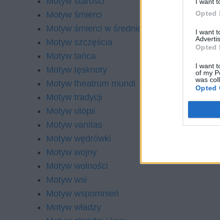
Motyw starości
I want t
Opted 
Motyw śmierci
Motyw śmierci w średniowieczu
I want 
Advertis
Motyw szczęścia
Opted 
Motyw tańca
I want t
Motyw tęsknoty
of my P
was col
Motyw theatrum mundi
Opted 
Motyw tradycji
Motyw utopii
Motyw vanitas
Motyw wędrówki
Motyw wojny
Motyw wolności
Motyw wsi
Motyw wspomnień
Motyw władzy