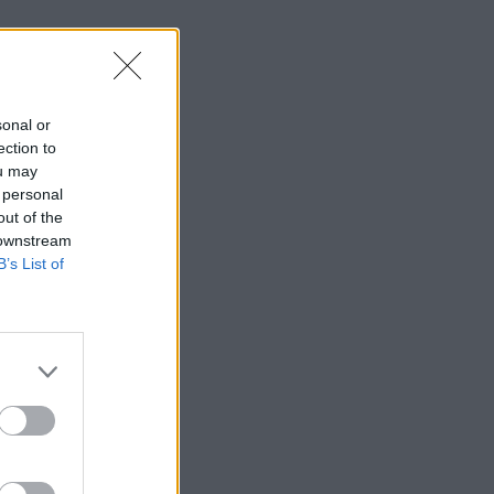
sonal or
ection to
ou may
 personal
out of the
 downstream
B’s List of