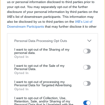
us or personal information disclosed to third parties prior to
co ułatwia harmonijny rozwój całego
your opt-out. You may separately opt-out of the further
społeczeństwa. To właśnie w Paryżu Wokulski
disclosure of your personal information by third parties on the
IAB’s list of downstream participants. This information may
spotyka
profesora Geista
, który rozpala w nim
also be disclosed by us to third parties on the
IAB’s List of
na nowo pasję wynalazczości fizycznej i
Downstream Participants
that may further disclose it to other
proponuje współpracę. Można powiedzieć, że o
third parties.
ile przebywając na terenach polskich, Wokulski
Personal Data Processing Opt Outs
cały czas musi walczyć, by nakłonić
I want to opt-out of the Sharing of my
rzeczywistość do własnego wzoru, o tyle w
personal data.
Opted In
Paryżu świat wydaje się sam dostosowywać do
jego potrzeb i wymagań. Jest to bardzo
I want to opt-out of the Sale of my
Personal Data.
znamienne, ponieważ bardzo często granice
Opted In
państwowe są w naszych umysłach również
I want to opt-out of processing my
granicami mentalnymi, artystycznymi,
Personal Data for Targeted Advertising.
Opted In
naukowymi. Dziedziny te jednak nie mają
narodowości.
I want to opt-out of Collection, Use,
Retention, Sale, and/or Sharing of my
Personal Data that Is Unrelated with the