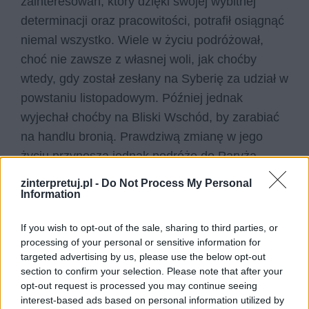
zainteresowań, który dzięki swojej wybitnej
determinacji oraz pracowitości, potrafił osiągnąć
niemal wszystko. Wiele w życiu podróżował,
choć nie zawsze z własnej woli, jak choćby
wtedy, gdy został zesłany na Syberię za udział w
powstaniu listopadowym. Później jednak
wyjechał choćby na Bliski Wschód, by zarabiać
na handlu bronią. Prawdziwą zmianę w jego
życiu przynoszą jednak podróże do Paryża.
zinterpretuj.pl -
Do Not Process My Personal
To właśnie to miasto skłania go do refleksji o
Information
tym, gdzie jest jego prawdziwe miejsce.
Warszawa wydaje mu się przesiąknięta
If you wish to opt-out of the sale, sharing to third parties, or
processing of your personal or sensitive information for
polskością, zaściankowością, społecznymi
targeted advertising by us, please use the below opt-out
podziałami, niechęcią i kompleksami. Paryż
section to confirm your selection. Please note that after your
wydaje się samą swoją architekturą łączyć ludzi
opt-out request is processed you may continue seeing
interest-based ads based on personal information utilized by
oraz najrozmaitsze dziedziny ich zainteresowań,