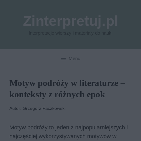
Przejdź
do
Zinterpretuj.pl
treści
Interpretacje wierszy i materiały do nauki
Menu
Motyw podróży w literaturze –
konteksty z różnych epok
Autor: Grzegorz Paczkowski
Motyw podróży to jeden z najpopularniejszych i
najczęściej wykorzystywanych motywów w