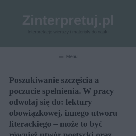
Przejdź
do
Zinterpretuj.pl
treści
Interpretacje wierszy i materiały do nauki
Menu
Poszukiwanie szczęścia a
poczucie spełnienia. W pracy
odwołaj się do: lektury
obowiązkowej, innego utworu
literackiego – może to być
również utwór poetycki oraz