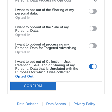
Personal Data Processing Opt Outs
I want to opt-out of the Sharing of my
personal data.
Opted In
I want to opt-out of the Sale of my
Personal Data.
Opted In
I want to opt-out of processing my
Personal Data for Targeted Advertising.
Opted In
I want to opt-out of Collection, Use,
Retention, Sale, and/or Sharing of my
Personal Data that Is Unrelated with the
Purposes for which it was collected.
Opted Out
Zbrodnia i kara
CONFIRM
Rodion Raskolnikow
początkowo utożsamia
spełnienie z potwierdzeniem własnej
Data Deletion
Data Access
Privacy Policy
wyjątkowości. Chce udowodnić, że należy do