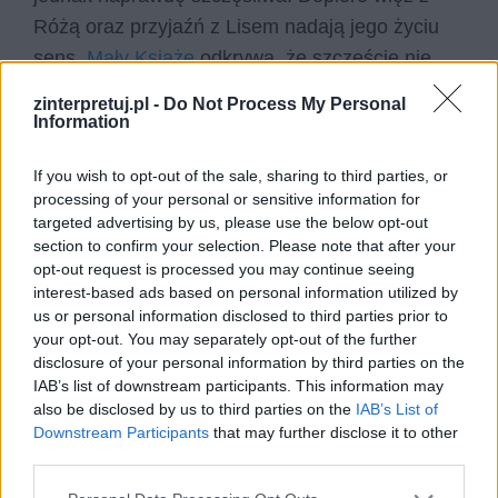
Różą oraz przyjaźń z Lisem nadają jego życiu
sens.
Mały Książę
odkrywa, że szczęście nie
polega na posiadaniu, lecz na byciu dla kogoś
zinterpretuj.pl -
Do Not Process My Personal
ważnym. Spełnienie odnajduje w świadomości,
Information
że jest odpowiedzialny za swoją Różę.
If you wish to opt-out of the sale, sharing to third parties, or
Paradoksalnie musi odejść, aby zachować
processing of your personal or sensitive information for
wierność tej relacji. Książka pokazuje, że
targeted advertising by us, please use the below opt-out
prawdziwe szczęście rodzi się z miłości i
section to confirm your selection. Please note that after your
opt-out request is processed you may continue seeing
świadomego wyboru więzi, nawet jeśli wiąże się
interest-based ads based on personal information utilized by
to z cierpieniem.
us or personal information disclosed to third parties prior to
your opt-out. You may separately opt-out of the further
disclosure of your personal information by third parties on the
IAB’s list of downstream participants. This information may
also be disclosed by us to third parties on the
IAB’s List of
Downstream Participants
that may further disclose it to other
third parties.