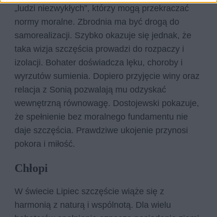
„ludzi niezwykłych”, którzy mogą przekraczać
normy moralne. Zbrodnia ma być drogą do
samorealizacji. Szybko okazuje się jednak, że
taka wizja szczęścia prowadzi do rozpaczy i
izolacji. Bohater doświadcza lęku, choroby i
wyrzutów sumienia. Dopiero przyjęcie winy oraz
relacja z Sonią pozwalają mu odzyskać
wewnętrzną równowagę. Dostojewski pokazuje,
że spełnienie bez moralnego fundamentu nie
daje szczęścia. Prawdziwe ukojenie przynosi
pokora i miłość.
Chłopi
W świecie Lipiec szczęście wiąże się z
harmonią z naturą i wspólnotą. Dla wielu