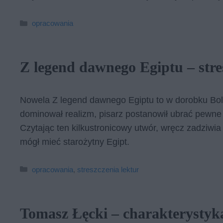
Kategorie
opracowania
Z legend dawnego Egiptu – stre
Nowela Z legend dawnego Egiptu to w dorobku Bole
dominował realizm, pisarz postanowił ubrać pewne
Czytając ten kilkustronicowy utwór, wręcz zadziwi
mógł mieć starożytny Egipt.
Kategorie
opracowania
,
streszczenia lektur
Tomasz Łęcki – charakterystyk