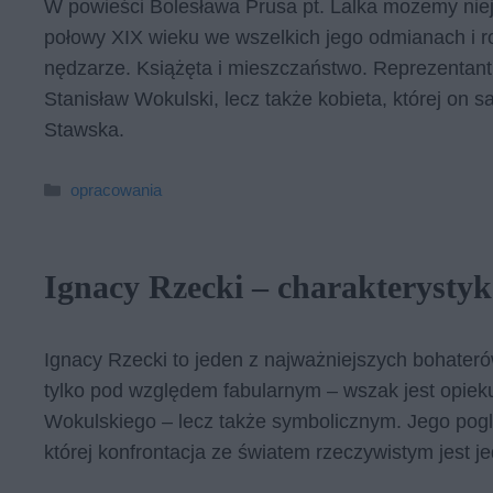
W powieści Bolesława Prusa pt. Lalka możemy nie
połowy XIX wieku we wszelkich jego odmianach i ro
nędzarze. Książęta i mieszczaństwo. Reprezentantką
Stanisław Wokulski, lecz także kobieta, której on s
Stawska.
Kategorie
opracowania
Ignacy Rzecki – charakterysty
Ignacy Rzecki to jeden z najważniejszych bohateró
tylko pod względem fabularnym – wszak jest opiek
Wokulskiego – lecz także symbolicznym. Jego pog
której konfrontacja ze światem rzeczywistym jest