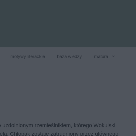
motywy literackie
baza wiedzy
matura
 uzdolnionym rzemieślnikiem, którego Wokulski
elą. Chłopak zostaje zatrudniony przez głównego