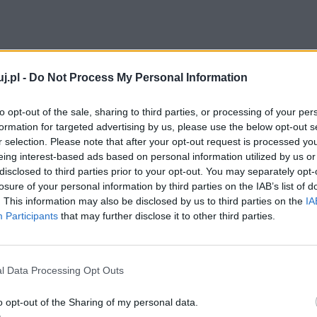
styka
j.pl -
Do Not Process My Personal Information
to opt-out of the sale, sharing to third parties, or processing of your per
iadujemy się, jakimi cechami charakteryzował się
formation for targeted advertising by us, please use the below opt-out s
polskiej końca XIX wieku. Brak poszanowania dla
r selection. Please note that after your opt-out request is processed y
eing interest-based ads based on personal information utilized by us or
 wobec uboższych i słabszych od siebie, patrzenie na
disclosed to third parties prior to your opt-out. You may separately opt-
awdziwego życia – to tylko niektóre cechy, które miał
losure of your personal information by third parties on the IAB’s list of
. This information may also be disclosed by us to third parties on the
IA
Participants
that may further disclose it to other third parties.
l Data Processing Opt Outs
o opt-out of the Sharing of my personal data.