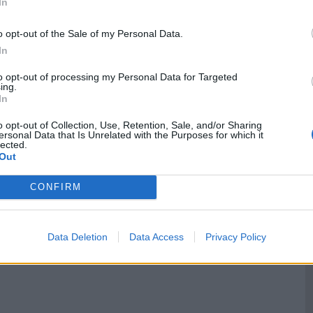
In
usa reprezentuje najuboższą warstwę społeczeństwa
o opt-out of the Sale of my Personal Data.
In
to opt-out of processing my Personal Data for Targeted
ing.
In
o opt-out of Collection, Use, Retention, Sale, and/or Sharing
ersonal Data that Is Unrelated with the Purposes for which it
lected.
Out
CONFIRM
Data Deletion
Data Access
Privacy Policy