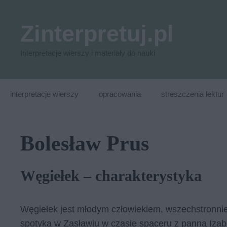
Przejdź
do
Zinterpretuj.pl
treści
Interpretacje wierszy i materiały do nauki
interpretacje wierszy
opracowania
streszczenia lektur
Bolesław Prus
Węgiełek – charakterystyka
Węgiełek jest młodym człowiekiem, wszechstronnie
spotyka w Zasławiu w czasie spaceru z panną Izab