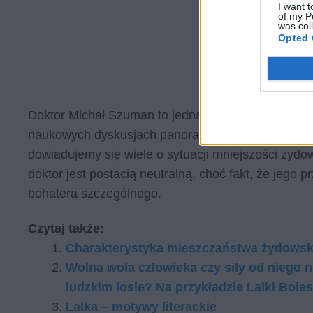
I want t
of my P
was col
Opted 
Doktor Michał Szuman to jedna z tych postaci, dzi
naukowych dyskusjach panoramiczność społeczn
dowiadujemy się wiele o sytuacji mniejszości żyd
doktor jest postacią neutralną, choć fakt, że jego 
bohatera szczególnego.
Czytaj także:
Charakterystyka mieszczaństwa żydowsk
Wolna wola człowieka czy siły od niego 
ludzkim losie? Na przykładzie Lalki Bole
Lalka – motywy literackie