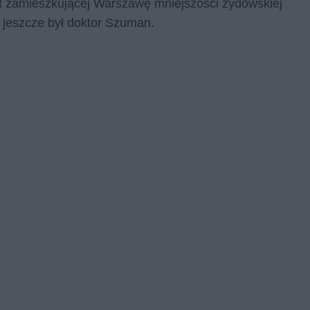
 zamieszkującej Warszawę mniejszości żydowskiej
m jeszcze był doktor Szuman.