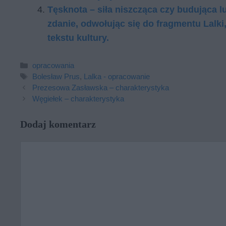
Tę­sk­no­ta – siła nisz­czą­ca czy bu­du­ją­ca
zda­nie, od­wo­łu­jąc się do fragmentu Lalk
tek­stu kul­tu­ry.
Kategorie
opracowania
Tagi
Bolesław Prus
,
Lalka - opracowanie
Prezesowa Zasławska – charakterystyka
Węgiełek – charakterystyka
Dodaj komentarz
Komentarz