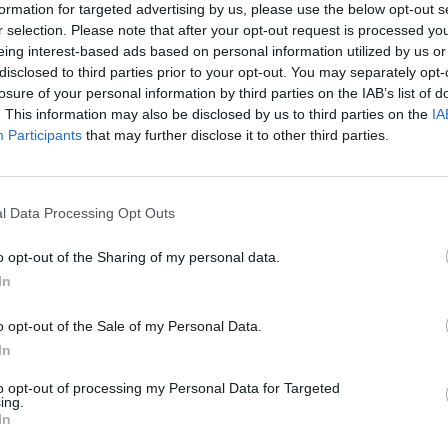
ą półgłówkiem. Miał wystarczający majątek, dzięki
formation for targeted advertising by us, please use the below opt-out s
zi, ale czynił to w zasadzie tylko wtedy, kiedy jakiś
r selection. Please note that after your opt-out request is processed y
eing interest-based ads based on personal information utilized by us or
ań. Nie był raczej typem lekarza kierowanego misją
disclosed to third parties prior to your opt-out. You may separately opt-
losure of your personal information by third parties on the IAB’s list of
. This information may also be disclosed by us to third parties on the
IA
ulskiego
i troska o niego. Zwłaszcza w momencie,
Participants
that may further disclose it to other third parties.
az bardziej destrukcyjny wpływ. Szuman stara się
jest z góry skazane na niepowodzenie, ponieważ
l Data Processing Opt Outs
zalians, a w dodatku miłość, którą odczuwa Stanisław
tym. Niestety zatracony w miłosnej obsesji przyjaciel
o opt-out of the Sharing of my personal data.
In
o opt-out of the Sale of my Personal Data.
In
to opt-out of processing my Personal Data for Targeted
ing.
In