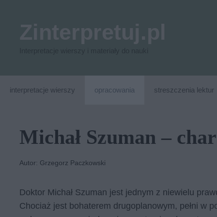
Przejdź
do
Zinterpretuj.pl
treści
Interpretacje wierszy i materiały do nauki
interpretacje wierszy
opracowania
streszczenia lektur
Michał Szuman – char
Autor: Grzegorz Paczkowski
Doktor Michał Szuman jest jednym z niewielu praw
Chociaż jest bohaterem drugoplanowym, pełni w p