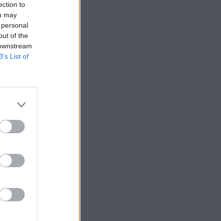
ection to
ou may
 personal
out of the
 downstream
B’s List of