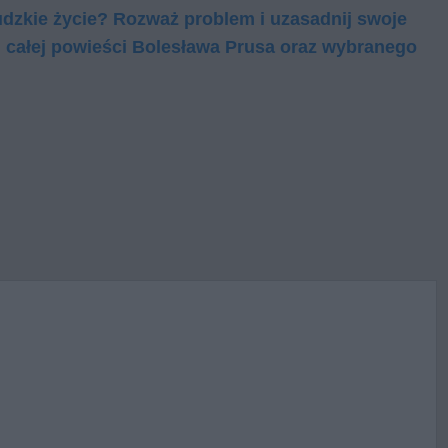
 ludz­kie ży­cie? Roz­waż pro­blem i uza­sad­nij swo­je
i, całej powieści Bolesława Prusa oraz wy­bra­ne­go