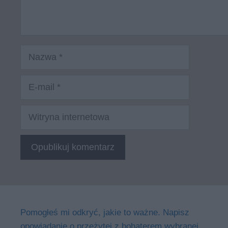
Nazwa
E-
mail
Witryna
internetowa
Pomogłeś mi odkryć, jakie to ważne. Napisz
opowiadanie o przeżytej z bohaterem wybranej