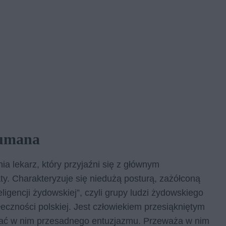
zumana
a lekarz, który przyjaźni się z głównym
aty. Charakteryzuje się niedużą posturą, zażółconą
eligencji żydowskiej”, czyli grupy ludzi żydowskiego
łeczności polskiej. Jest człowiekiem przesiąkniętym
kać w nim przesadnego entuzjazmu. Przeważa w nim