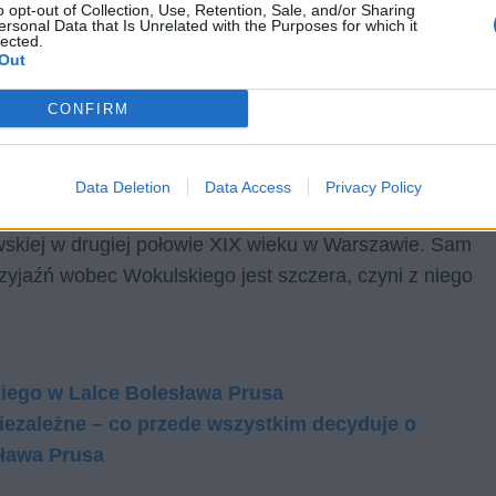
o opt-out of Collection, Use, Retention, Sale, and/or Sharing
ersonal Data that Is Unrelated with the Purposes for which it
lected.
Out
CONFIRM
ęki której można dostrzec często wymienianą w
Data Deletion
Data Access
Privacy Policy
ą
Lalki.
Dzięki jego obecności i wypowiedziom,
owskiej w drugiej połowie XIX wieku w Warszawie. Sam
przyjaźń wobec Wokulskiego jest szczera, czyni z niego
iego w Lalce Bolesława Prusa
niezależne – co przede wszystkim decyduje o
sława Prusa