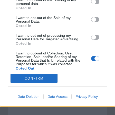
I want to opt-out of the Sharing of my
personal data.
Lalka – streszczenie
Opted In
Kto lub co decyduje o życiu ludzkim?
I want to opt-out of the Sale of my
Omów zagadnienie na podstawie Lalki
Personal Data.
Opted In
Bolesława Prusa
I want to opt-out of processing my
Personal Data for Targeted Advertising.
Kategorie
Opted In
opracowania
Tagi
Bolesław Prus
,
Lalka - opracowanie
I want to opt-out of Collection, Use,
Retention, Sale, and/or Sharing of my
Helena Stawska – charakterystyka
Personal Data that Is Unrelated with the
Purposes for which it was collected.
Michał Szuman – charakterystyka
Opted Out
CONFIRM
Dodaj komentarz
Komentarz
Data Deletion
Data Access
Privacy Policy