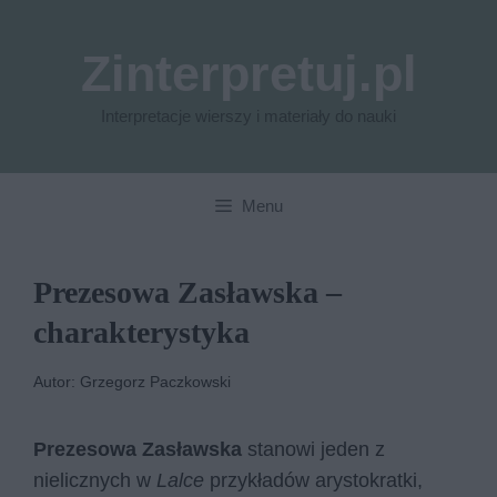
Przejdź
do
Zinterpretuj.pl
treści
Interpretacje wierszy i materiały do nauki
Menu
Prezesowa Zasławska –
charakterystyka
Autor: Grzegorz Paczkowski
Prezesowa Zasławska
stanowi jeden z
nielicznych w
Lalce
przykładów arystokratki,