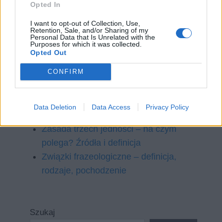
Stanisław Jachowicz – biografia skrócona
Opted In
Styl romański – charakterystyka
I want to opt-out of Collection, Use,
Retention, Sale, and/or Sharing of my
Symbolizm w literaturze – definicja,
Personal Data that Is Unrelated with the
Purposes for which it was collected.
przykłady, twórcy i dzieła
Opted Out
Tekst ikoniczny – definicja, interpretacja
CONFIRM
oraz przygotowanie wypowiedzi
maturalnej
Tragedia w literaturze – definicja, cechy,
Data Deletion
Data Access
Privacy Policy
przykłady
Zasada trzech jedności – na czym
polega? Źródła i definicja
Związki frazeologiczne – definicja,
rodzaje, pochodzenie
Szukaj