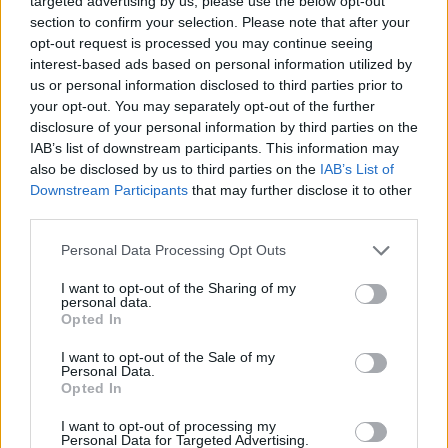
targeted advertising by us, please use the below opt-out
tworzyć
section to confirm your selection. Please note that after your
Palindrom – do przodu i wstecz. Definicja
opt-out request is processed you may continue seeing
i przykłady palindromów
interest-based ads based on personal information utilized by
us or personal information disclosed to third parties prior to
Plan wydarzeń – jak go napisać
your opt-out. You may separately opt-out of the further
Poemat heroikomiczny – definicja, cechy,
disclosure of your personal information by third parties on the
przykłady
IAB’s list of downstream participants. This information may
also be disclosed by us to third parties on the
IAB’s List of
Porównanie homeryckie – co to jest?
Downstream Participants
that may further disclose it to other
Definicja, budowa i przykłady
third parties.
Powieść paraboliczna – definicja, cechy,
Personal Data Processing Opt Outs
przykłady
Przypowieść – definicja, cechy, przykłady
I want to opt-out of the Sharing of my
personal data.
Sacrum i profanum – co to znaczy?
Opted In
Skamander – przedstawiciele, założenia,
I want to opt-out of the Sale of my
cechy charakterystyczne
Personal Data.
Opted In
Stajnia Augiasza – co oznacza i skąd się
I want to opt-out of processing my
wzięła?
Personal Data for Targeted Advertising.