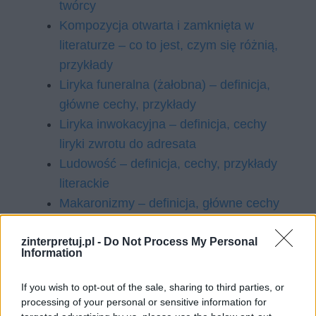
twórcy
Kompozycja otwarta i zamknięta w
literaturze – co to jest, czym się różnią,
przykłady
Liryka funeralna (żałobna) – definicja,
główne cechy, przykłady
Liryka inwokacyjna – definicja, cechy
liryki zwrotu do adresata
Ludowość – definicja, cechy, przykłady
literackie
Makaronizmy – definicja, główne cechy
Malarstwo renesansowe – główne cechy,
zinterpretuj.pl -
Do Not Process My Personal
przedstawiciele
Information
Marinizm – definicja, cechy, przykłady
Mieczysław Jastrun – biografia
If you wish to opt-out of the sale, sharing to third parties, or
Neologizmy – definicja, przykłady, jak
processing of your personal or sensitive information for