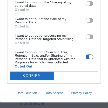
O swej pannie – interpretacja
I want to opt-out of the Sharing of my
personal data.
O tamtej – interpretacja
Opted In
O zachowaniu się przy stole –
I want to opt-out of the Sale of my
interpretacja
Personal Data.
Opted In
O żywocie ludzkim – interpretacja
Obłoki – interpretacja wiersza
I want to opt-out of processing my
Personal Data for Targeted Advertising.
Ocalony – interpretacja
Opted In
Oda do wąsów – interpretacja
I want to opt-out of Collection, Use,
Retention, Sale, and/or Sharing of my
Odpowiedź – interpretacja
Personal Data that Is Unrelated with the
Purposes for which it was collected.
Odwaga – interpretacja
Opted Out
Odys – interpretacja
Ogólniki – interpretacja
CONFIRM
Ogród miłości – interpretacja wiersza
Ogród przedziwny – interpretacja
Data Deletion
Data Access
Privacy Policy
Ogród w Milanówku, koniec listopada –
interpretacja