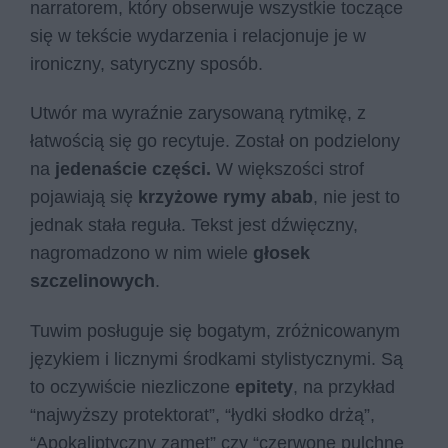
narratorem, który obserwuje wszystkie toczące
się w tekście wydarzenia i relacjonuje je w
ironiczny, satyryczny sposób.
Utwór ma wyraźnie zarysowaną rytmikę, z
łatwością się go recytuje. Został on podzielony
na
jedenaście części.
W większości strof
pojawiają się
krzyżowe rymy abab
, nie jest to
jednak stała reguła. Tekst jest dźwięczny,
nagromadzono w nim wiele
głosek
szczelinowych
.
Tuwim posługuje się bogatym, zróżnicowanym
językiem i licznymi środkami stylistycznymi. Są
to oczywiście niezliczone
epitety
, na przykład
“najwyższy protektorat”, “łydki słodko drżą”,
“Apokaliptyczny zamęt” czy “czerwone pulchne