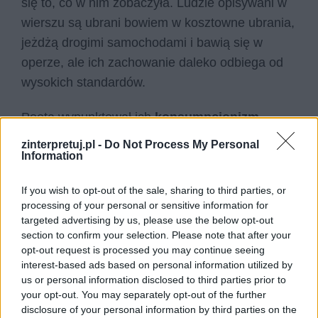
się to, co w nim zobaczyła. Ludzie opisywani w
wierszu są ubrani bowiem w kosztowne ubrania,
jeżdżą drogimi samochodami i bawią się w
operze, ale ich zachowanie daleko odbiega od
wysokich standardów.
Poeta wypunktował ich
konsumpcjonizm
,
przywiązanie do rzeczy materialnych i pieniędzy.
zinterpretuj.pl -
Do Not Process My Personal
Information
Uczestnicy balu opisani są jako anonimowy
tłum, zlewająca się ze sobą masa bez
If you wish to opt-out of the sale, sharing to third parties, or
indywidualnych charakterów. na ich tle
processing of your personal or sensitive information for
wyróżniają się tak zwani tajniacy – szpiedzy,
targeted advertising by us, please use the below opt-out
section to confirm your selection. Please note that after your
który cały czas są na posterunku i kontrolują, co
opt-out request is processed you may continue seeing
się dzieje w operze. Jest to komentarz do
interest-based ads based on personal information utilized by
sytuacji politycznej, jaka panowała w kraju w
us or personal information disclosed to third parties prior to
your opt-out. You may separately opt-out of the further
trakcie dwudziestolecia międzywojennego.
disclosure of your personal information by third parties on the
Pojawia się także krytyka zawodu dziennikarza-