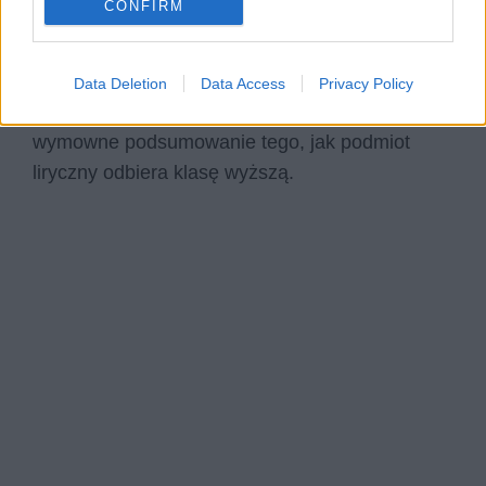
CONFIRM
świętego Jana we wstępie utworu. Ostatecznie
wiersz kończy się Sądem Ostatecznym, w
wyniku którego elita ponosi odpowiednią karę i
Data Deletion
Data Access
Privacy Policy
zostaje zabrana wprost do piekła. Jest to bardzo
wymowne podsumowanie tego, jak podmiot
liryczny odbiera klasę wyższą.