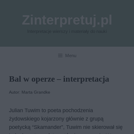
Przejdź
do
Zinterpretuj.pl
treści
Interpretacje wierszy i materiały do nauki
Menu
Bal w operze – interpretacja
Autor: Marta Grandke
Julian Tuwim to poeta pochodzenia
żydowskiego kojarzony głównie z grupą
poetycką “Skamander”, Tuwim nie skierował się