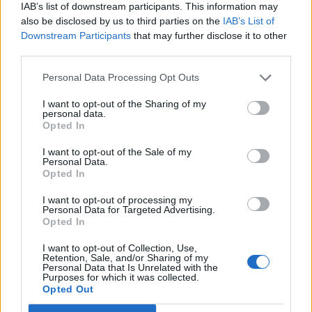
IAB’s list of downstream participants. This information may
nierzetelnego, czyhającego na nowe sensacje,
also be disclosed by us to third parties on the
IAB’s List of
Downstream Participants
that may further disclose it to other
chcącego za wszelką cenę być pierwszym na
third parties.
miejscu wydarzenia, bez poszanowania dla
kodeksu etycznego.
Personal Data Processing Opt Outs
I want to opt-out of the Sharing of my
Opis balu i jego uczestników jest mocno
personal data.
Opted In
przerysowany, wręcz groteskowy
i ma nieść
ze sobą wartość dydaktyczną.
Poeta punktuje
I want to opt-out of the Sale of my
Personal Data.
ich grzechy
– pychę, obżarstwo, rozpustę,
Opted In
skupienie się na cielesności, którą Tuwim opisał
I want to opt-out of processing my
w wyjątkowo odrzucający sposób, dając wyraz
Personal Data for Targeted Advertising.
Opted In
jej niemoralności. Cała opera, miasto, a nawet
niebiosa zdają się ciążyć w kierunku
I want to opt-out of Collection, Use,
Retention, Sale, and/or Sharing of my
nieuchronnej katastrofy
, wywołanej ich
Personal Data that Is Unrelated with the
Purposes for which it was collected.
niestosownym, pełnym przepychu i iluzji stylem
Opted Out
życia – co podkreśla nawiązanie do Apokalipsy