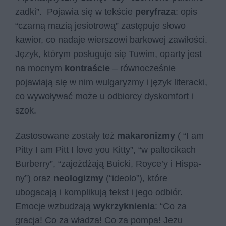
zadki”. Pojawia się w tekście
peryfraza
: opis
“czarną mazią jesiotrową” zastępuje słowo
kawior, co nadaje wierszowi barkowej zawiłości.
Język, którym posługuje się Tuwim, oparty jest
na mocnym
kontraście
– równocześnie
pojawiają się w nim wulgaryzmy i język literacki,
co wywoływać może u odbiorcy dyskomfort i
szok.
Zastosowane zostały też
makaronizmy
( “I am
Pit­ty I am Pitt I love you Kit­ty”, “w pal­to­ci­kach
Bur­ber­ry”, “za­jeż­dża­ją Bu­ic­ki, Roy­ce­’y i Hi­spa­
ny”) oraz
neologizmy
(“ide­olo”), które
ubogacają i komplikują tekst i jego odbiór.
Emocje wzbudzają
wykrzyknienia
: “Co za
gracja! Co za władza! Co za pompa! Jezu