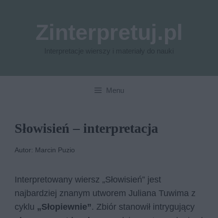
Przejdź
do
Zinterpretuj.pl
treści
Interpretacje wierszy i materiały do nauki
Menu
Słowisień – interpretacja
Autor: Marcin Puzio
Interpretowany wiersz „Słowisień” jest
najbardziej znanym utworem Juliana Tuwima z
cyklu
„Słopiewnie”
. Zbiór stanowił intrygujący