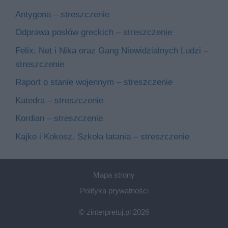
Antygona – streszczenie
Odprawa posłów greckich – streszczenie
Felix, Net i Nika oraz Gang Niewidzialnych Ludzi –
streszczenie
Raport o stanie wojennym – streszczenie
Katedra – streszczenie
Kordian – streszczenie
Kajko i Kokosz. Szkoła latania – streszczenie
Mapa strony
Polityka prywatności
© zinterpretuj.pl 2026