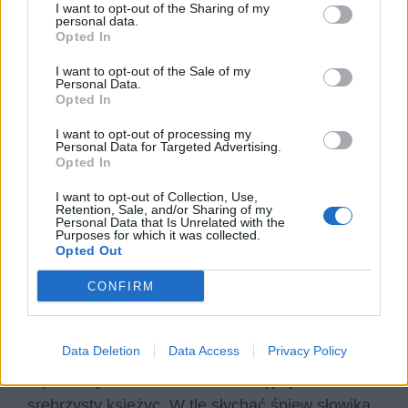
I want to opt-out of the Sharing of my
personal data.
słowiańskich, m.in.
języka rosyjskiego i
Opted In
ukraińskiego
. Poeta realizuje tym futurystyczną
I want to opt-out of the Sale of my
ideę odrodzenia pierwotnej mowy
Personal Data.
prasłowiańskiej. Zastosowane neologizmy
Opted In
urozmaicają treść utworu, która nie jest zbyt
I want to opt-out of processing my
Personal Data for Targeted Advertising.
oryginalna i chętnie opisywana przez artystów
Opted In
różnych epok.
Eksperymentalna forma
ma
I want to opt-out of Collection, Use,
oddziaływać na
podświadomość odbiorcy
i
Retention, Sale, and/or Sharing of my
Personal Data that Is Unrelated with the
jego zmysły. Opis nie zawiera obiektywnego
Purposes for which it was collected.
Opted Out
obrazu, jednak zbudowany w ten sposób
pozostaje zrozumiały. Wiadomo, że pejzaż
CONFIRM
zawiera oświetlone w letnim słońcu drzewa,
kwitnące rośliny, widzi pszczoły tworzące dzięki
Data Deletion
Data Access
Privacy Policy
nim miód. Nadchodzi czas żniw. Pracowity dzień
się kończy, a światło słońca zastępuje
srebrzysty księżyc. W tle słychać śpiew słowika,