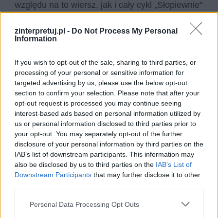
względu na to wiersz, jak i cały cykl „Słopiewnie”
traktował jako eksperyment twórczy. Na
zinterpretuj.pl -
Do Not Process My Personal
podobne kroki w polskiej literaturze decydowali
Information
się między innymi Bolesław Leśmian,
Aleksander Wat czy Stanisław Młodożeniec.
If you wish to opt-out of the sale, sharing to third parties, or
processing of your personal or sensitive information for
Co ciekawe, swój zbiór Tuwim zadedykował
targeted advertising by us, please use the below opt-out
section to confirm your selection. Please note that after your
kompozytorowi
Karolowi Szymańskiemu
, który
opt-out request is processed you may continue seeing
do tych nietypowych wierszy skomponował
interest-based ads based on personal information utilized by
muzykę. Swoje opracowanie nazwał „Słopiewnie
us or personal information disclosed to third parties prior to
your opt-out. You may separately opt-out of the further
op. 46bis. Pięć pieśni do słów Juliana Tuwima
disclosure of your personal information by third parties on the
na głos i fortepian”. Wspólnie zapoczątkowali
IAB’s list of downstream participants. This information may
więc nurt
folklorystyczno-narodowy
,
also be disclosed by us to third parties on the
IAB’s List of
Downstream Participants
that may further disclose it to other
inspirowany silnie kulturą Prasłowian.
third parties.
W wierszu pojawiają się zapożyczenia z języka
Personal Data Processing Opt Outs
polskiego, ale również innych dialektów