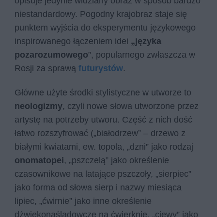
opisuje jedynie widziany obraz w sposób bardzo
niestandardowy. Pogodny krajobraz staje się
punktem wyjścia do eksperymentu językowego
inspirowanego łączeniem idei
„języka
pozarozumowego
”, popularnego zwłaszcza w
Rosji za sprawą
futurystów
.
Główne użyte środki stylistyczne w utworze to
neologizmy
, czyli nowe słowa utworzone przez
artystę na potrzeby utworu. Część z nich dość
łatwo rozszyfrować („białodrzew” – drzewo z
białymi kwiatami, ew. topola, „dzni” jako rodzaj
onomatopei
, „pszczelą” jako określenie
czasownikowe na latające pszczoły, „sierpiec”
jako forma od słowa sierp i nazwy miesiąca
lipiec, „ćwirnie” jako inne określenie
dźwiękonaśladowcze na ćwierknie, „ciewy” jako