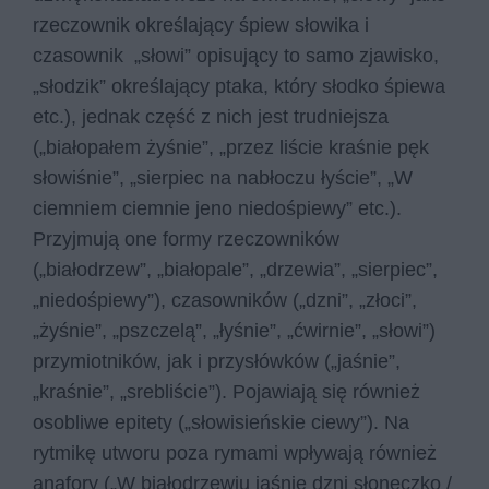
rzeczownik określający śpiew słowika i
czasownik „słowi” opisujący to samo zjawisko,
„słodzik” określający ptaka, który słodko śpiewa
etc.), jednak część z nich jest trudniejsza
(„białopałem żyśnie”, „przez liście kraśnie pęk
słowiśnie”, „sierpiec na nabłoczu łyście”, „W
ciemniem ciemnie jeno niedośpiewy” etc.).
Przyjmują one formy rzeczowników
(„białodrzew”, „białopale”, „drzewia”, „sierpiec”,
„niedośpiewy”), czasowników („dzni”, „złoci”,
„żyśnie”, „pszczelą”, „łyśnie”, „ćwirnie”, „słowi”)
przymiotników, jak i przysłówków („jaśnie”,
„kraśnie”, „srebliście”). Pojawiają się również
osobliwe epitety („słowisieńskie ciewy”). Na
rytmikę utworu poza rymami wpływają również
anafory („W białodrzewiu jaśnie dzni słoneczko /