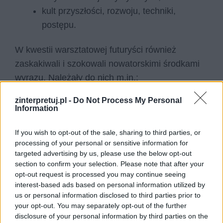
kult przyszłości, rozwoju, techniki,
postępu.
W kwestii warsztatowej futuryści również
zaskakiwali i szokowali nowatorskimi środkami
wyrazu. Należały do nich m.in.:
zinterpretuj.pl -
Do Not Process My Personal
zignorowanie tradycyjnej ortografii i
Information
interpunkcji (a w niektórych przypadkach
alfabetu w ogóle);
If you wish to opt-out of the sale, sharing to third parties, or
processing of your personal or sensitive information for
bogate stosowanie neologizmów;
targeted advertising by us, please use the below opt-out
częste pomijanie warstwy znaczeniowej
section to confirm your selection. Please note that after your
wiersza na rzecz warstwy brzmieniowej
opt-out request is processed you may continue seeing
interest-based ads based on personal information utilized by
albo wizualnej;
us or personal information disclosed to third parties prior to
używanie języka potocznego;
your opt-out. You may separately opt-out of the further
stosowanie nazw i słów zaczerpniętych z
disclosure of your personal information by third parties on the