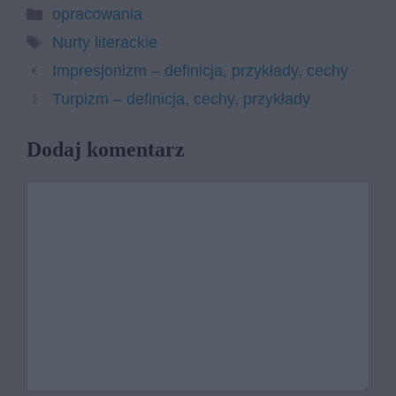
Kategorie
opracowania
Tagi
Nurty literackie
Impresjonizm – definicja, przykłady, cechy
Turpizm – definicja, cechy, przykłady
Dodaj komentarz
Komentarz