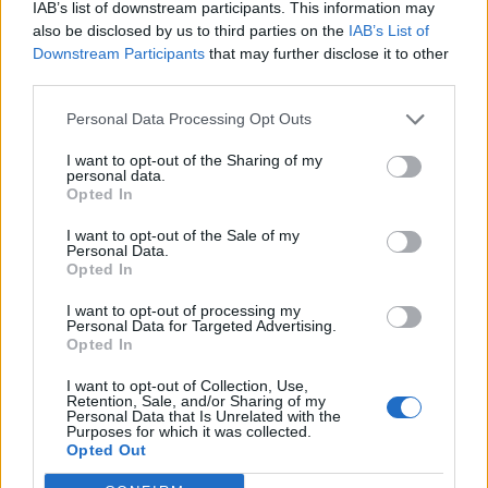
IAB’s list of downstream participants. This information may
obcych języków;
also be disclosed by us to third parties on the
IAB’s List of
nieuznawanie absolutnie żadnych reguł
Downstream Participants
that may further disclose it to other
wersyfikacyjnych, stroficznych, itp.
third parties.
Futuryzm – wyraziście, ale krótko
Personal Data Processing Opt Outs
I want to opt-out of the Sharing of my
personal data.
Futuryzm był w polskich realiach jaskrawym, ale
Opted In
krótkotrwałym zjawiskiem. Świadczą o tym
I want to opt-out of the Sale of my
kariery wymienionych wyżej poetów, z których
Personal Data.
chyba tylko Anatol Stern utrzymał pozycję
Opted In
pisarza do końca życia. Reszta zginęła przed
I want to opt-out of processing my
Personal Data for Targeted Advertising.
wojną albo w jej trakcie (Jasieński, Czyżewski),
Opted In
albo przeżyła wojnę, ale ich późniejsza
I want to opt-out of Collection, Use,
twórczość nigdy już nie spotkała się z większym
Retention, Sale, and/or Sharing of my
Personal Data that Is Unrelated with the
zainteresowaniem (Młodożeniec, Wat). Można
Purposes for which it was collected.
Opted Out
powiedzieć, że futuryzm polski rozpoczął się i
skończył w latach 20. XX wieku. Symbolicznym