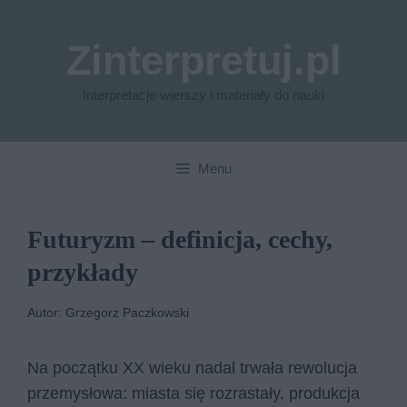
Przejdź
do
Zinterpretuj.pl
treści
Interpretacje wierszy i materiały do nauki
Menu
Futuryzm – definicja, cechy,
przykłady
Autor: Grzegorz Paczkowski
Na początku XX wieku nadal trwała rewolucja
przemysłowa: miasta się rozrastały, produkcja