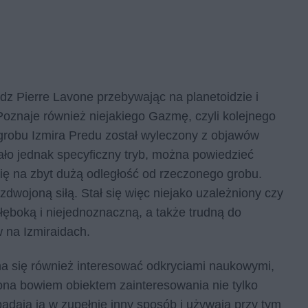
dz Pierre Lavone przebywając na planetoidzie i
Poznaje również niejakiego Gazmę, czyli kolejnego
i grobu Izmira Predu został wyleczony z objawów
miało jednak specyficzny tryb, można powiedzieć
ię na zbyt dużą odległość od rzeczonego grobu.
wojoną siłą. Stał się więc niejako uzależniony czy
łęboką i niejednoznaczną, a także trudną do
 na Izmiraidach.
 się również interesować odkryciami naukowymi,
 ona bowiem obiektem zainteresowania nie tylko
badają ją w zupełnie inny sposób i używają przy tym