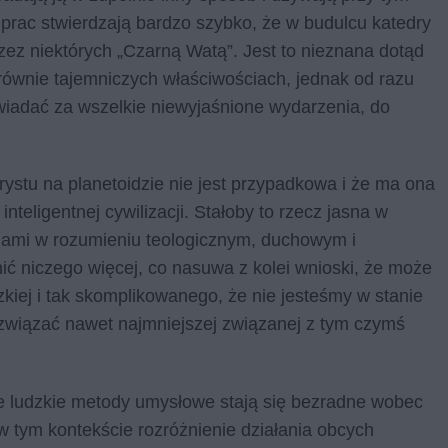
rac stwierdzają bardzo szybko, że w budulcu katedry
zez niektórych „Czarną Watą”. Jest to nieznana dotąd
ównie tajemniczych właściwościach, jednak od razu
wiadać za wszelkie niewyjaśnione wydarzenia, do
ystu na planetoidzie nie jest przypadkowa i że ma ona
inteligentnej cywilizacji. Stałoby to rzecz jasna w
udami w rozumieniu teologicznym, duchowym i
ić niczego więcej, co nasuwa z kolei wnioski, że może
zkiej i tak skomplikowanego, że nie jesteśmy w stanie
ozwiązać nawet najmniejszej związanej z tym czymś
ie ludzkie metody umysłowe stają się bezradne wobec
w tym kontekście rozróżnienie działania obcych