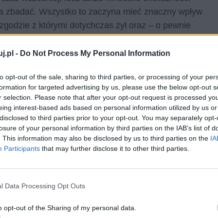
a zbadać. Wszystko to zaczyna mieć znaczny wpływ
godzie z którymi dotychczas żył oraz – o pewnie
 do których doszło w przeszłości.
j.pl -
Do Not Process My Personal Information
cie, w którym lata wcześniej pewien kosmiczny
zestrzeni kosmicznej i został zmuszony do lądowania
to opt-out of the sale, sharing to third parties, or processing of your per
formation for targeted advertising by us, please use the below opt-out s
anem był niejaki Izmir Predu. Holownik rozesłał sygnały
r selection. Please note that after your opt-out request is processed y
a pomoc przedłużało się na tyle, że załodze zaczęło
eing interest-based ads based on personal information utilized by us or
mogło zabraknąć powietrza dla całej załogi. Wówczas
disclosed to third parties prior to your opt-out. You may separately opt-
losure of your personal information by third parties on the IAB’s list of
 ale i bardzo heroiczną decyzję. Zdecydował odebrać
. This information may also be disclosed by us to third parties on the
IA
lenu wewnątrz statku i umożliwić przeżycie pozostałym
Participants
that may further disclose it to other third parties.
ni.
zmira Predu ekspresowy tempem rozeszła się wśród
l Data Processing Opt Outs
Bardzo szybko zaczęły bowiem napływać wieści o tym,
o opt-out of the Sharing of my personal data.
a Izmira Predu stało się miejscem, w którym dokonują