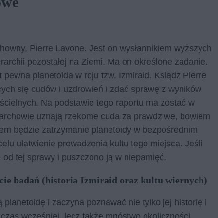
owe
chowny, Pierre Lavone. Jest on wysłannikiem wyższych
erarchii pozostałej na Ziemi. Ma on określone zadanie.
pewna planetoida w roju tzw. Izmiraid. Ksiądz Pierre
ch się cudów i uzdrowień i zdać sprawę z wyników
ścielnych. Na podstawie tego raportu ma zostać w
erarchowie uznają rzekome cuda za prawdziwe, bowiem
 celem będzie zatrzymanie planetoidy w bezpośrednim
elu ułatwienie prowadzenia kultu tego miejsca. Jeśli
ę od tej sprawy i puszczono ją w niepamięć.
cie badań (historia Izmiraid oraz kultu wiernych)
lanetoidę i zaczyna poznawać nie tylko jej historię i
ś czas wcześniej, lecz także mnóstwo okoliczności