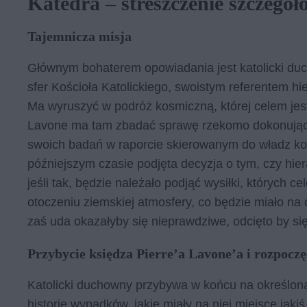
Katedra – streszczenie szczegół
Tajemnicza misja
Głównym bohaterem opowiadania jest katolicki du
sfer Kościoła Katolickiego, swoistym referentem hi
Ma wyruszyć w podróż kosmiczną, której celem jest 
Lavone ma tam zbadać sprawę rzekomo dokonujący
swoich badań w raporcie skierowanym do władz ko
późniejszym czasie podjęta decyzja o tym, czy hi
jeśli tak, będzie należało podjąć wysiłki, których
otoczeniu ziemskiej atmosfery, co będzie miało na c
zaś uda okazałyby się nieprawdziwe, odcięto by si
Przybycie księdza Pierre’a Lavone’a i rozpoczę
Katolicki duchowny przybywa w końcu na określoną p
historię wypadków, jakie miały na niej miejsce jaki