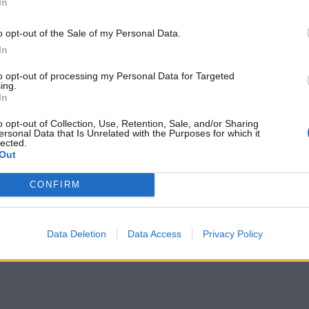
In
zjawiska, które zresztą bardzo szybko zyskują miano
wień chorych i cierpiących. Rój planetoid bardzo
o opt-out of the Sale of my Personal Data.
o kapitana legendarnego holownika, Izmira Predu.
In
ać, a ona sama stała się miejscem licznych pielgrzymek
to opt-out of processing my Personal Data for Targeted
do prawdziwego cudu. Kotter Ugerzo, bogacz i
ing.
In
W dowód wdzięczności i w religijnym uniesieniu
 planetoidzie, która miała wyrosnąć z nanozarodników.
o opt-out of Collection, Use, Retention, Sale, and/or Sharing
ersonal Data that Is Unrelated with the Purposes for which it
mplikować.
lected.
Out
CONFIRM
Data Deletion
Data Access
Privacy Policy