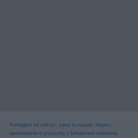
Pomogłeś mi odkryć, jakie to ważne. Napisz
opowiadanie o przeżytej z bohaterem wybranej