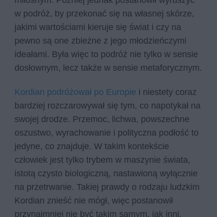
miłosnym. Później jednak postanowił wyruszyć
w podróż, by przekonać się na własnej skórze,
jakimi wartościami kieruje się świat i czy na
pewno są one zbieżne z jego młodzieńczymi
ideałami. Była więc to podróż nie tylko w sensie
dosłownym, lecz także w sensie metaforycznym.
Kordian podróżował po Europie
i niestety coraz
bardziej rozczarowywał się tym, co napotykał na
swojej drodze. Przemoc, lichwa, powszechne
oszustwo, wyrachowanie i polityczna podłość to
jedyne, co znajduje. W takim kontekście
człowiek jest tylko trybem w maszynie świata,
istotą czysto biologiczną, nastawioną wyłącznie
na przetrwanie. Takiej prawdy o rodzaju ludzkim
Kordian znieść nie mógł, więc postanowił
przynajmniej nie być takim samym, jak inni.