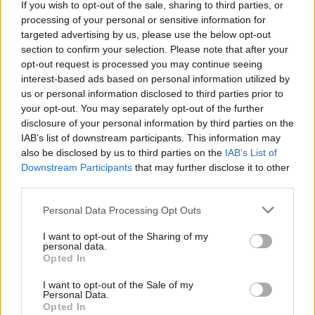
If you wish to opt-out of the sale, sharing to third parties, or
processing of your personal or sensitive information for
targeted advertising by us, please use the below opt-out
Na szczycie góry Mont Blanc
dokonał wielkiej
section to confirm your selection. Please note that after your
przemiany i stał się człowiekiem, który całe
opt-out request is processed you may continue seeing
swoje istnienie postanowił podporządkować idei.
interest-based ads based on personal information utilized by
us or personal information disclosed to third parties prior to
Idei uwolnienia cierpiącej ojczyzny spod jarzma
your opt-out. You may separately opt-out of the further
zaborców. Wielki zapał Kordiana i niemal
disclosure of your personal information by third parties on the
magiczna otoczka jego metamorfozy i powrotu
IAB’s list of downstream participants. This information may
also be disclosed by us to third parties on the
IAB’s List of
do kraju sprawiają, że zawód związany z jego
Downstream Participants
that may further disclose it to other
porażką jest jeszcze większy. Okazuje się
third parties.
bowiem, że Kordian rzuca się na zbyt głęboką
Personal Data Processing Opt Outs
wodę i próbuje samodzielnie dokonać zamachu
na cara, jednak nie pozwala mu na to sumienie i
I want to opt-out of the Sharing of my
personal data.
nerwy. Okazuje się być zwykłym przeciętnym
Opted In
człowiekiem, a nie jednostką wybitną i
I want to opt-out of the Sale of my
naznaczoną przez Boga.
Personal Data.
Opted In