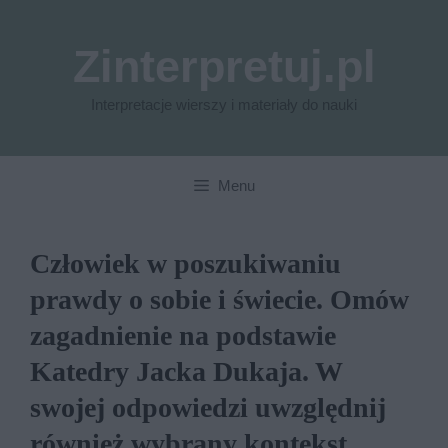
Przejdź
do
Zinterpretuj.pl
treści
Interpretacje wierszy i materiały do nauki
Menu
Człowiek w poszukiwaniu
prawdy o sobie i świecie. Omów
zagadnienie na podstawie
Katedry Jacka Dukaja. W
swojej odpowiedzi uwzględnij
również wybrany kontekst.