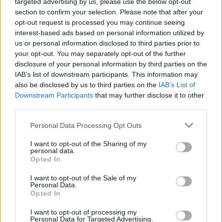
targeted advertising by us, please use the below opt-out
przyznać, że metody działania dalekie były od
section to confirm your selection. Please note that after your
opt-out request is processed you may continue seeing
zdroworozsądkowych i mających jakiekolwiek
interest-based ads based on personal information utilized by
szanse na powodzenie. Da się to wytłumaczyć,
us or personal information disclosed to third parties prior to
jeśli Kordian był częścią większej konwencji
your opt-out. You may separately opt-out of the further
disclosure of your personal information by third parties on the
zamierzonej przez Juliusza Słowackiego, która
IAB’s list of downstream participants. This information may
miała uświadomić czytelnikom pewne
also be disclosed by us to third parties on the
IAB’s List of
uniwersalne prawdy. Podsumowując: warto
Downstream Participants
that may further disclose it to other
third parties.
dążyć do bycia bohaterem, ale należy przy tym
zawsze pamiętać, by nie przekroczyć cienkiej
Personal Data Processing Opt Outs
granicy, która dzieli bohaterstwo od szaleństwa.
I want to opt-out of the Sharing of my
To drugie wszak nigdy nie prowadzi do niczego
personal data.
Opted In
dobrego.
I want to opt-out of the Sale of my
Personal Data.
Opted In
I want to opt-out of processing my
Personal Data for Targeted Advertising.