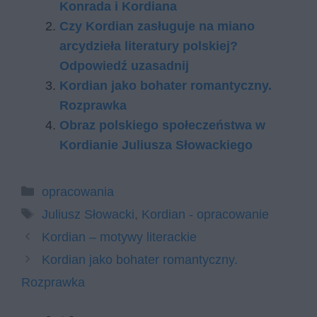
Konrada i Kordiana
Czy Kordian zasługuje na miano
arcydzieła literatury polskiej?
Odpowiedź uzasadnij
Kordian jako bohater romantyczny.
Rozprawka
Obraz polskiego społeczeństwa w
Kordianie Juliusza Słowackiego
Kategorie
opracowania
Tagi
Juliusz Słowacki
,
Kordian - opracowanie
Kordian – motywy literackie
Kordian jako bohater romantyczny.
Rozprawka