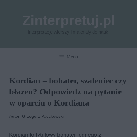
Przejdź
do
Zinterpretuj.pl
treści
Interpretacje wierszy i materiały do nauki
Menu
Kordian – bohater, szaleniec czy
błazen? Odpowiedz na pytanie
w oparciu o Kordiana
Autor: Grzegorz Paczkowski
Kordian to tytułowy bohater jednego z