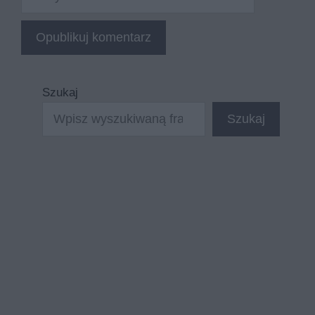
internetowa
Szukaj
Szukaj