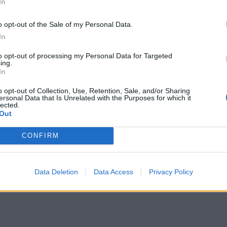
In
 uczniów uczących się samodzielnie. Planując zmianę,
SzkolaMaturalnych.pl
, które posiadają odpowiednie
o opt-out of the Sale of my Personal Data.
edukację domową online dla uczniów liceów i
In
 TEB Edukacja i umożliwia realizację programu szkoły
to opt-out of processing my Personal Data for Targeted
ing.
In
 zaległości
o opt-out of Collection, Use, Retention, Sale, and/or Sharing
ersonal Data that Is Unrelated with the Purposes for which it
lected.
często mierzymy się z różnicami w programie
Out
cy, który uwzględni aktualne postępy ucznia.
CONFIRM
Data Deletion
Data Access
Privacy Policy