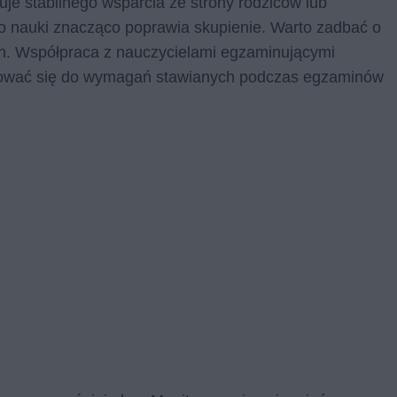
e stabilnego wsparcia ze strony rodziców lub
o nauki znacząco poprawia skupienie. Warto zadbać o
h. Współpraca z nauczycielami egzaminującymi
otować się do wymagań stawianych podczas egzaminów