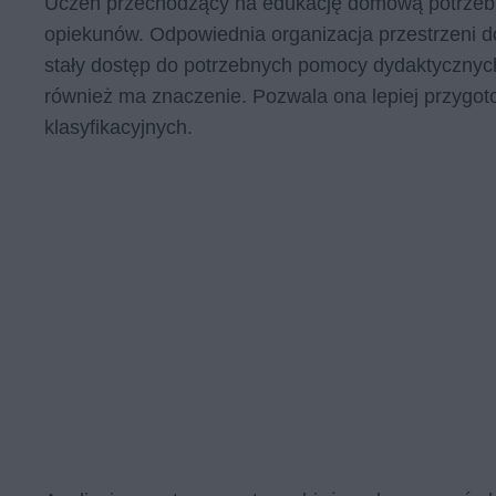
Uczeń przechodzący na edukację domową potrzebuj
opiekunów. Odpowiednia organizacja przestrzeni d
stały dostęp do potrzebnych pomocy dydaktycznyc
również ma znaczenie. Pozwala ona lepiej przyg
klasyfikacyjnych.