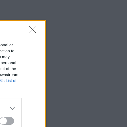
sonal or
ection to
ou may
 personal
out of the
 downstream
B’s List of