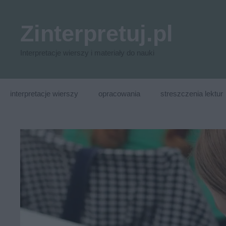
Przejdź
do
Zinterpretuj.pl
treści
Interpretacje wierszy i materiały do nauki
interpretacje wierszy
opracowania
streszczenia lektur