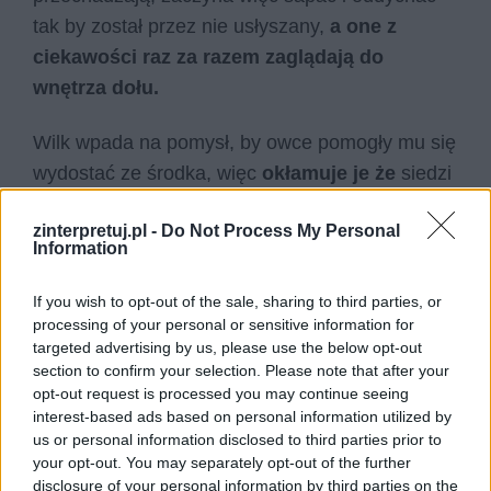
tak by został przez nie usłyszany,
a one z
ciekawości raz za razem zaglądają do
wnętrza dołu.
Wilk wpada na pomysł, by owce pomogły mu się
wydostać ze środka, więc
okłamuje je że
siedzi
w nim z wyboru jest
to jego pokuta za zjadanie
zinterpretuj.pl -
Do Not Process My Personal
owiec.
Owce namawiają go więc, by wyszedł z
Information
dołu, a dodatkowo
proponują swoją pomoc.
If you wish to opt-out of the sale, sharing to third parties, or
processing of your personal or sensitive information for
targeted advertising by us, please use the below opt-out
section to confirm your selection. Please note that after your
opt-out request is processed you may continue seeing
interest-based ads based on personal information utilized by
us or personal information disclosed to third parties prior to
your opt-out. You may separately opt-out of the further
disclosure of your personal information by third parties on the