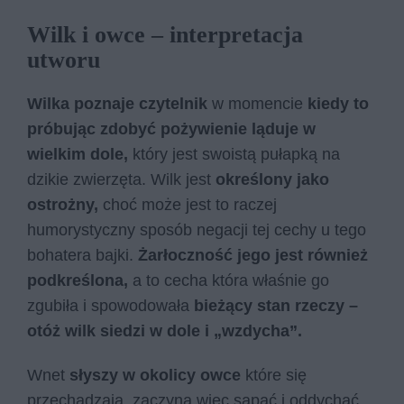
Wilk i owce – interpretacja
utworu
Wilka poznaje czytelnik
w momencie
kiedy to
próbując zdobyć pożywienie ląduje w
wielkim dole,
który jest swoistą pułapką na
dzikie zwierzęta. Wilk jest
określony jako
ostrożny,
choć może jest to raczej
humorystyczny sposób negacji tej cechy u tego
bohatera bajki.
Żarłoczność jego jest również
podkreślona,
a to cecha która właśnie go
zgubiła i spowodowała
bieżący stan rzeczy –
otóż wilk siedzi w dole i „wzdycha”.
Wnet
słyszy w okolicy owce
które się
przechadzają, zaczyna więc sapać i oddychać