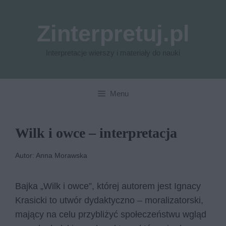
Przejdź
do
Zinterpretuj.pl
treści
Interpretacje wierszy i materiały do nauki
Menu
Wilk i owce – interpretacja
Autor: Anna Morawska
Bajka „Wilk i owce”, której autorem jest Ignacy
Krasicki to utwór dydaktyczno – moralizatorski,
mający na celu przybliżyć społeczeństwu wgląd