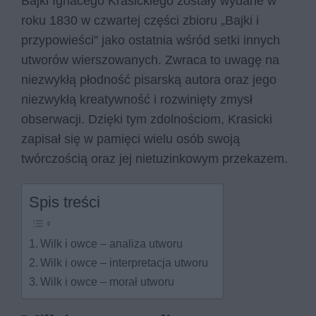
Bajki Ignacego Krasickiego zostały wydane w
roku 1830 w czwartej części zbioru „Bajki i
przypowieści” jako ostatnia wśród setki innych
utworów wierszowanych. Zwraca to uwagę na
niezwykłą płodność pisarską autora oraz jego
niezwykłą kreatywność i rozwinięty zmysł
obserwacji. Dzięki tym zdolnościom, Krasicki
zapisał się w pamięci wielu osób swoją
twórczością oraz jej nietuzinkowym przekazem.
Spis treści
Wilk i owce – analiza utworu
Wilk i owce – interpretacja utworu
Wilk i owce – morał utworu