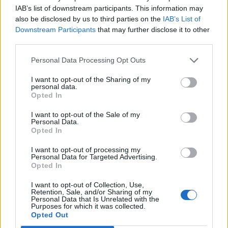
IAB’s list of downstream participants. This information may
also be disclosed by us to third parties on the
IAB’s List of
Downstream Participants
that may further disclose it to other
third parties.
Personal Data Processing Opt Outs
I want to opt-out of the Sharing of my
personal data.
Opted In
I want to opt-out of the Sale of my
Personal Data.
Opted In
I want to opt-out of processing my
Jak się okazuje, nie był to dobry pomysł ze
Personal Data for Targeted Advertising.
Opted In
strony owiec, bo
zaraz po wyjściu z pułapki,
wilk zabrał się do ataku i pozjadał je
I want to opt-out of Collection, Use,
Retention, Sale, and/or Sharing of my
wszystkie bez mrugnięcia okiem.
Personal Data that Is Unrelated with the
Purposes for which it was collected.
Opted Out
Wilk i owce – morał utworu