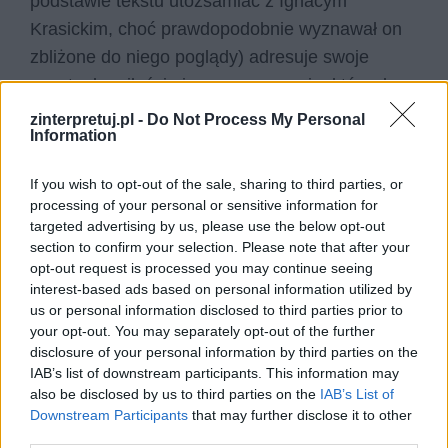
podstawie tekstu utożsamiać z Ignacym
Krasickim, choć prawdopodobnie wyznawał on
zbliżone do niego poglądy) adresuje swoje
zwroty do miłości ojczyzny – uczucia, które dane
jest poczuć tylko nielicznym, honorowym,
zinterpretuj.pl -
Do Not Process My Personal
Information
cnotliwym i wiernym patriotom.
Jest
zniewolony, ale nie jest to dla niego hańba
–
If you wish to opt-out of the sale, sharing to third parties, or
wręcz przeciwnie, akceptuje ten stan rzeczy,
processing of your personal or sensitive information for
przyjmuje go z godnością, dumą, a nawet z
targeted advertising by us, please use the below opt-out
section to confirm your selection. Please note that after your
radością, ponieważ wie, że dzieje się tak dla
opt-out request is processed you may continue seeing
wolności ukochanego kraju. Deklaruje walkę w
interest-based ads based on personal information utilized by
jej obronie do ostatniej kropli krwi, a śmierć w jej
us or personal information disclosed to third parties prior to
your opt-out. You may separately opt-out of the further
imieniu uznaje za chwalebną, za powód do
disclosure of your personal information by third parties on the
dumy i wyraz najwyższego poświęcenia.
IAB’s list of downstream participants. This information may
Wyzwolenie jej powinno być nadrzędnym celem
also be disclosed by us to third parties on the
IAB’s List of
Downstream Participants
that may further disclose it to other
każdego prawego człowieka cechującego się
third parties.