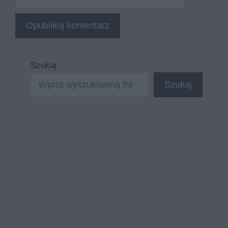
internetowa
Szukaj
Szukaj