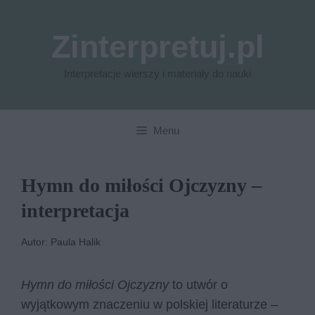
Przejdź
do
Zinterpretuj.pl
treści
Interpretacje wierszy i materiały do nauki
Menu
Hymn do miłości Ojczyzny –
interpretacja
Autor: Paula Halik
Hymn do miłości Ojczyzny
to utwór o
wyjątkowym znaczeniu w polskiej literaturze –