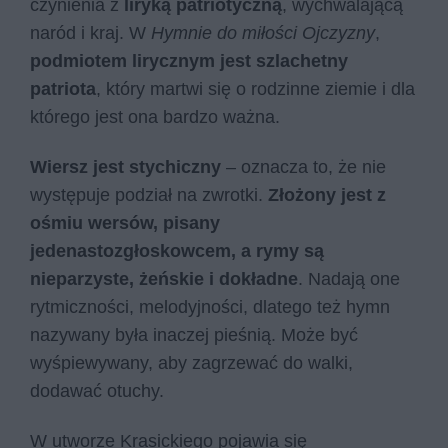
czynienia z
liryką patriotyczną
, wychwalającą
naród i kraj. W
Hymnie do miłości Ojczyzny
,
podmiotem lirycznym jest szlachetny
patriota
, który martwi się o rodzinne ziemie i dla
którego jest ona bardzo ważna.
Wiersz jest stychiczny
– oznacza to, że nie
występuje podział na zwrotki.
Złożony jest z
ośmiu wersów, pisany
jedenastozgłoskowcem, a rymy są
nieparzyste, żeńskie i dokładne
. Nadają one
rytmiczności, melodyjności, dlatego też hymn
nazywany była inaczej pieśnią. Może być
wyśpiewywany, aby zagrzewać do walki,
dodawać otuchy.
W utworze Krasickiego pojawia się