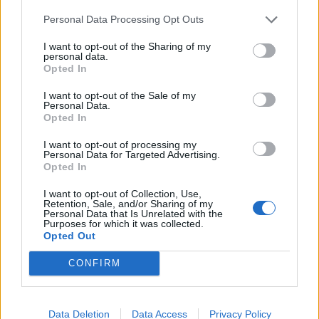
męstwem, niezależnie od poniesionej ceny.
Personal Data Processing Opt Outs
Lepiej jest cierpieć biedę w niepodległej Polsce,
niż żyć w bogactwie, ale w zniewoleniu.
I want to opt-out of the Sharing of my
personal data.
Opted In
Podmiot liryczny idealizuje ojczyznę
– jest
ona dla niego krainą szczęśliwości bez skazy,
I want to opt-out of the Sale of my
Personal Data.
bezpiecznym schronieniem, które odwdzięcza
Opted In
się patriotom za ochronę. Jego
wypowiedź jest
I want to opt-out of processing my
Personal Data for Targeted Advertising.
bardzo uczuciowa i poruszająca
, widoczne
Opted In
jest silne emocjonalne zaangażowanie.
Poglądy
I want to opt-out of Collection, Use,
wyznawane przez podmiot są radykalne
,
Retention, Sale, and/or Sharing of my
Personal Data that Is Unrelated with the
wymaga on od obywateli całkowitego
Purposes for which it was collected.
poświęcenia życia dla dobra ojczyzny, nie
Opted Out
akceptuje żadnych ustępstw. Tak postrzegany
CONFIRM
patriotyzm będzie bardzo silnym nurtem w
epoce następującej po czasach Krasickiego – w
Data Deletion
Data Access
Privacy Policy
romantyzmie (autor był prekursorem tej