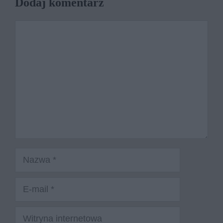
Dodaj komentarz
Komentarz
Nazwa
E-
mail
Witryna