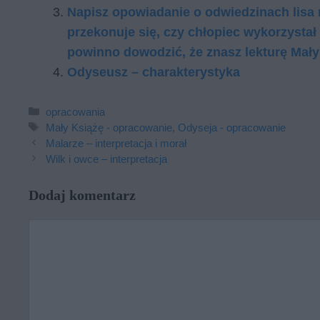
Napisz opowiadanie o odwiedzinach lisa n
przekonuje się, czy chłopiec wykorzyst
powinno dowodzić, że znasz lekturę Mały
Odyseusz – charakterystyka
Kategorie
opracowania
Tagi
Mały Książę - opracowanie
,
Odyseja - opracowanie
Malarze – interpretacja i morał
Wilk i owce – interpretacja
Dodaj komentarz
Komentarz