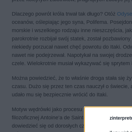
Dlaczego powrót króla trwał tak długo? Otóż
Odyse
oceanów, oślepiając jego syna, Polifema. Posejdon
morskie i wszelkiego rodzaju inne nieszczęścia, j
parokrotnie rozbijał swój statek, został pozbawiony
niekiedy porzucał nawet chęć powrotu do Itaki. Odw
nawet nie podejrzewał. Napotykał na swojej drodze
czele. Wielokrotnie musiał wykazywać się sprytem i 
Można powiedzieć, że to właśnie droga stała się ż
czasu. Dużo się przez ten czas nauczył o świecie,
udało mu się bezpiecznie wrócić do Itaki.
Motyw wędrówki jako procesu kształtującego życie
filozoficznej Antoine’a de Saint-Exupery’ego. Głó
zinterpretu
dowiedzieć się od dorosłych czegoś na temat relac