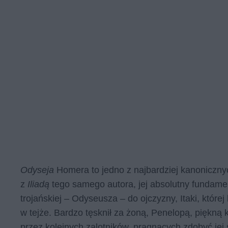
Odyseja
Homera to jedno z najbardziej kanonicznych
z
Iliadą
tego samego autora, jej absolutny fundame
trojańskiej – Odyseusza – do ojczyzny, Itaki, które
w tejże. Bardzo tęsknił za żoną, Penelopą, piękną k
przez kolejnych zalotników, pragnących zdobyć jej 