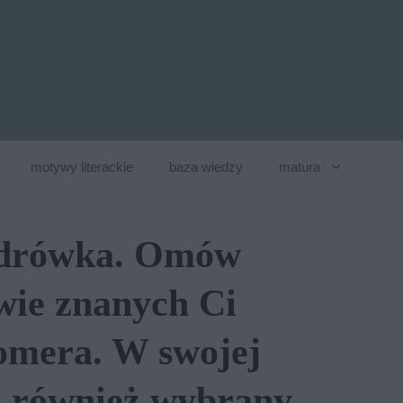
motywy literackie
baza wiedzy
matura
wędrówka. Omów
wie znanych Ci
omera. W swojej
j również wybrany