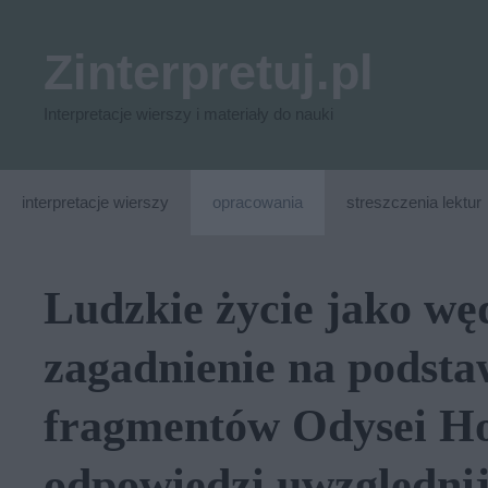
Przejdź
do
Zinterpretuj.pl
treści
Interpretacje wierszy i materiały do nauki
interpretacje wierszy
opracowania
streszczenia lektur
Ludzkie życie jako 
zagadnienie na podsta
fragmentów Odysei H
odpowiedzi uwzględni