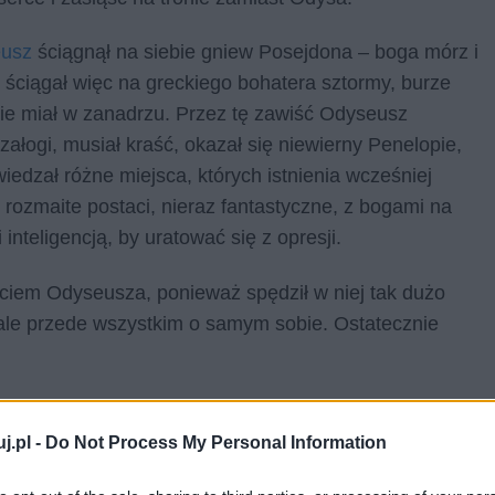
usz
ściągnął na siebie gniew Posejdona – boga mórz i
 ściągał więc na greckiego bohatera sztormy, burze
akie miał w zanadrzu. Przez tę zawiść Odyseusz
 załogi, musiał kraść, okazał się niewierny Penelopie,
iedzał różne miejsca, których istnienia wcześniej
 rozmaite postaci, nieraz fantastyczne, z bogami na
inteligencją, by uratować się z opresji.
yciem Odyseusza, ponieważ spędził w niej tak dużo
 ale przede wszystkim o samym sobie. Ostatecznie
 pojawia się również w
Małym Księciu,
powiastce
wny bohater wyrusza w wielką podróż po kosmosie, by
j.pl -
Do Not Process My Personal Information
ji międzyludzkich. Odwiedza kolejne planety, na