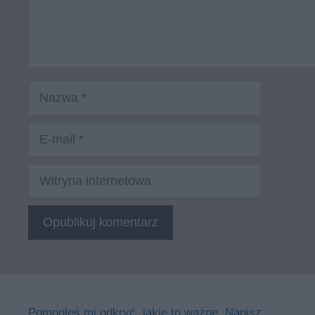
Nazwa
E-
mail
Witryna
internetowa
Pomogłeś mi odkryć, jakie to ważne. Napisz