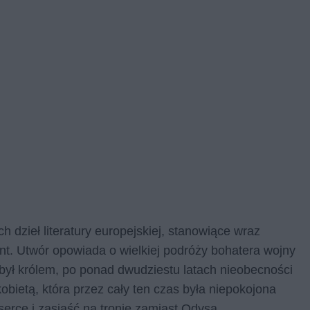
 dzieł literatury europejskiej, stanowiące wraz
nt. Utwór opowiada o wielkiej podróży bohatera wojny
j był królem, po ponad dwudziestu latach nieobecności
obietą, która przez cały ten czas była niepokojona
serce i zasiąść na tronie zamiast Odysa.