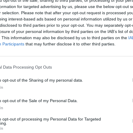
to opt-out of the sale, sharing to third parties, or processing of your per
ajwiększe ludzkie wady: pychę, nałogi, hipokryzję, itp.
formation for targeted advertising by us, please use the below opt-out s
r selection. Please note that after your opt-out request is processed y
eing interest-based ads based on personal information utilized by us or
disclosed to third parties prior to your opt-out. You may separately opt-
losure of your personal information by third parties on the IAB’s list of
. This information may also be disclosed by us to third parties on the
IA
Participants
that may further disclose it to other third parties.
l Data Processing Opt Outs
o opt-out of the Sharing of my personal data.
In
o opt-out of the Sale of my Personal Data.
ściowego na temat przyjaźni czy miłości. Czyni to
In
ły Książę
dochodzi do wniosku, że przez dłuższy czas
a nie był z nią połączony miłością czy przyjaźnią.
to opt-out of processing my Personal Data for Targeted
ing.
osłego wieku nie zatracił w sobie duszy dziecka. To
In