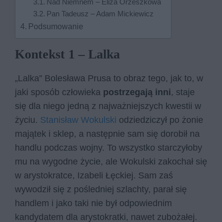
Nad Niemnem – Eliza Orzeszkowa
Pan Tadeusz – Adam Mickiewicz
Podsumowanie
Kontekst 1 – Lalka
„Lalka” Bolesława Prusa to obraz tego, jak to, w
jaki sposób człowieka
postrzegają inni
, staje
się dla niego jedną z najważniejszych kwestii w
życiu.
Stanisław Wokulski
odziedziczył po żonie
majątek i sklep, a następnie sam się dorobił na
handlu podczas wojny. To wszystko starczyłoby
mu na wygodne życie, ale Wokulski zakochał się
w arystokratce, Izabeli Łęckiej. Sam zaś
wywodził się z pośledniej szlachty, parał się
handlem i jako taki nie był odpowiednim
kandydatem dla arystokratki, nawet zubożałej.