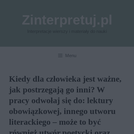
Przejdź
do
Zinterpretuj.pl
treści
Interpretacje wierszy i materiały do nauki
Menu
Kiedy dla człowieka jest ważne,
jak postrzegają go inni? W
pracy odwołaj się do: lektury
obowiązkowej, innego utworu
literackiego – może to być
również utwór poetycki oraz