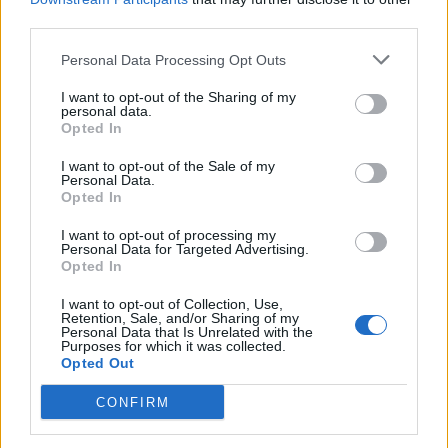
third parties.
Personal Data Processing Opt Outs
I want to opt-out of the Sharing of my
personal data.
Opted In
I want to opt-out of the Sale of my
Personal Data.
Opted In
I want to opt-out of processing my
Personal Data for Targeted Advertising.
Opted In
I want to opt-out of Collection, Use,
Retention, Sale, and/or Sharing of my
Personal Data that Is Unrelated with the
Pan Tadeusz – Adam Mickiewicz
Purposes for which it was collected.
Opted Out
„Pan Tadeusz” pokazuje chęć
Jacka Soplicy
, by
CONFIRM
sprawić, że wszyscy będą
widzieć w nim
księdza Robaka. Miało to miejsce, ponieważ