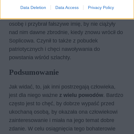
Soplica miał ogromne grzechy na sumieniu,
Data Deletion
Data Access
Privacy Policy
które chciał odpokutować. Zmienił zatem swoją
osobę i przybrał fałszywe imię, by nie ciążyły
nad nim dawne zbrodnie, kiedy znowu wrócił do
Soplicowa. Czynił to także z pobudek
patriotycznych i chęci nawoływania do
powstania wśród szlachty.
Podsumowanie
Jak widać, to, jak inni postrzegają człowieka,
jest dla niego ważne
z wielu powodów
. Bardzo
często jest to chęć, by dobrze wypaść przed
ukochaną osobą, by okazała ona człowiekowi
zainteresowanie i miała na jego temat dobre
zdanie. W celu osiągnięcia tego bohaterowie