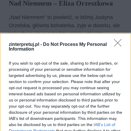
Nad Niemnem – Eliza Orzeszkowa
„Nad Niemnem” to powieść, w której Justyna
Orzelska, główna bohaterka, żyje w dworku, ale
zakochuje się w przedstawicielu szlachty
zaściankowej, Janie Bohatyrowiczu. Nie chce
zinterpretuj.pl -
Do Not Process My Personal
Information
być zatem przez niego
postrzegana
jako
szlachcianka, ktoś z wyższych sfer, a raczej jako
If you wish to opt-out of the sale, sharing to third parties, or
ktoś skromny i pracowity. Tu też zatem uczucie
processing of your personal or sensitive information for
to motywacja do chęci zmiany tego, jak inni
targeted advertising by us, please use the below opt-out
section to confirm your selection. Please note that after your
postrzegają daną osobę i co o niej sądzą.
opt-out request is processed you may continue seeing
interest-based ads based on personal information utilized by
us or personal information disclosed to third parties prior to
your opt-out. You may separately opt-out of the further
disclosure of your personal information by third parties on the
IAB’s list of downstream participants. This information may
also be disclosed by us to third parties on the
IAB’s List of
Downstream Participants
that may further disclose it to other