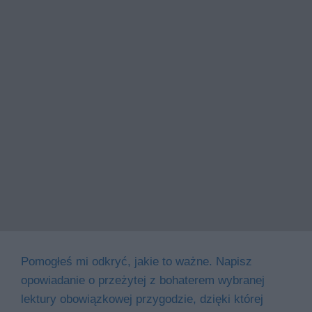
Pomogłeś mi odkryć, jakie to ważne. Napisz
opowiadanie o przeżytej z bohaterem wybranej
lektury obowiązkowej przygodzie, dzięki której