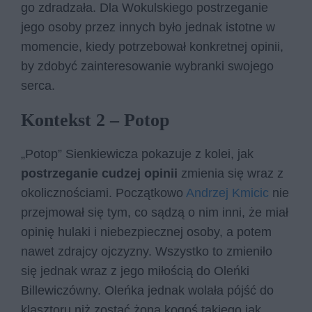
go zdradzała. Dla Wokulskiego postrzeganie
jego osoby przez innych było jednak istotne w
momencie, kiedy potrzebował konkretnej opinii,
by zdobyć zainteresowanie wybranki swojego
serca.
Kontekst 2 – Potop
„Potop” Sienkiewicza pokazuje z kolei, jak
postrzeganie cudzej opinii
zmienia się wraz z
okolicznościami. Początkowo
Andrzej Kmicic
nie
przejmował się tym, co sądzą o nim inni, że miał
opinię hulaki i niebezpiecznej osoby, a potem
nawet zdrajcy ojczyzny. Wszystko to zmieniło
się jednak wraz z jego miłością do Oleńki
Billewiczówny. Oleńka jednak wolała pójść do
klasztoru niż zostać żoną kogoś takiego jak