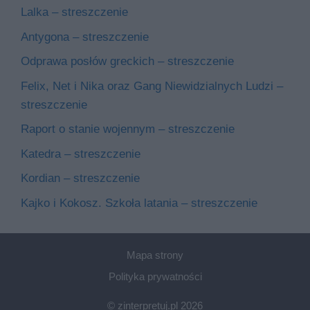
Lalka – streszczenie
Antygona – streszczenie
Odprawa posłów greckich – streszczenie
Felix, Net i Nika oraz Gang Niewidzialnych Ludzi –
streszczenie
Raport o stanie wojennym – streszczenie
Katedra – streszczenie
Kordian – streszczenie
Kajko i Kokosz. Szkoła latania – streszczenie
Mapa strony
Polityka prywatności
© zinterpretuj.pl 2026