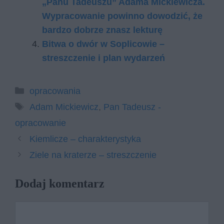
„Panu Tadeuszu” Adama Mickiewicza.
Wypracowanie powinno dowodzić, że
bardzo dobrze znasz lekturę
Bitwa o dwór w Soplicowie –
streszczenie i plan wydarzeń
Kategorie
opracowania
Tagi
Adam Mickiewicz
,
Pan Tadeusz -
opracowanie
Kiemlicze – charakterystyka
Ziele na kraterze – streszczenie
Dodaj komentarz
Komentarz