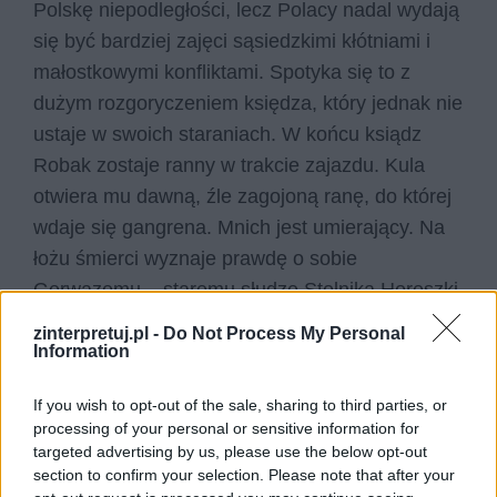
Polskę niepodległości, lecz Polacy nadal wydają
się być bardziej zajęci sąsiedzkimi kłótniami i
małostkowymi konfliktami. Spotyka się to z
dużym rozgoryczeniem księdza, który jednak nie
ustaje w swoich staraniach. W końcu ksiądz
Robak zostaje ranny w trakcie zajazdu. Kula
otwiera mu dawną, źle zagojoną ranę, do której
wdaje się gangrena. Mnich jest umierający. Na
łożu śmierci wyznaje prawdę o sobie
Gerwazemu – staremu słudze Stolnika Horeszki,
który był świadkiem śmierci swego pana i
zinterpretuj.pl -
Do Not Process My Personal
poprzysiągł zemstę. Gerwazy wysłuchawszy
Information
spowiedzi Jacka Soplicy, przebacza mu i
If you wish to opt-out of the sale, sharing to third parties, or
wyznaje, że sam Stolnik przebaczył swojemu
processing of your personal or sensitive information for
zabójcy przy pomocy znaku krzyża tuż przed
targeted advertising by us, please use the below opt-out
śmiercią. Niedługo po tej rozmowie, ksiądz
section to confirm your selection. Please note that after your