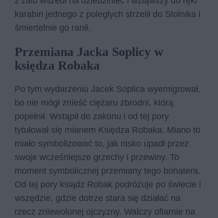
z żalu wszedł na dziedziniec i wziąwszy do ręki
karabin jednego z poległych strzelił do Stolnika i
śmiertelnie go ranił.
Przemiana Jacka Soplicy w
księdza Robaka
Po tym wydarzeniu Jacek Soplica wyemigrował,
bo nie mógł znieść ciężaru zbrodni, którą
popełnił. Wstąpił do zakonu i od tej pory
tytułował się mianem Księdza Robaka. Miano to
miało symbolizować to, jak nisko upadł przez
swoje wcześniejsze grzechy i przewiny. To
moment symbolicznej przemiany tego bohatera.
Od tej pory ksiądz Robak podróżuje po świecie i
wszędzie, gdzie dotrze stara się działać na
rzecz zniewolonej ojczyzny. Walczy ofiarnie na