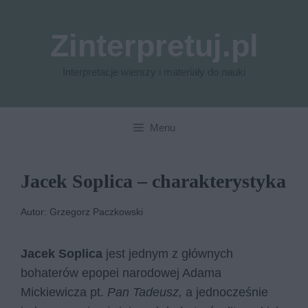
Przejdź
do
Zinterpretuj.pl
treści
Interpretacje wierszy i materiały do nauki
Menu
Jacek Soplica – charakterystyka
Autor: Grzegorz Paczkowski
Jacek Soplica
jest jednym z głównych
bohaterów epopei narodowej Adama
Mickiewicza pt.
Pan Tadeusz,
a jednocześnie