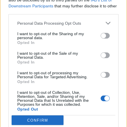
also be disclosed by us to third parties on the
IAB’s List of
Downstream Participants
…a w Polsce:
that may further disclose it to other
third parties.
Kazimierz Przerwa-Tetmajer;
Personal Data Processing Opt Outs
Jan Kasprowicz;
I want to opt-out of the Sharing of my
Stanisław Wyspiański;
personal data.
Opted In
Leopold Staff;
Stanisław Przybyszewski;
I want to opt-out of the Sale of my
Personal Data.
Tadeusz Miciński;
Opted In
Kazimiera Zawistowska;
I want to opt-out of processing my
Zenon Przesmycki
Personal Data for Targeted Advertising.
Opted In
Główne cechy modernistów
I want to opt-out of Collection, Use,
Retention, Sale, and/or Sharing of my
Personal Data that Is Unrelated with the
Typowego dla epoki modernizmu artystę,
Purposes for which it was collected.
Opted Out
charakteryzował skrajny pesymizm, apatia i brak
motywacji do działania. Wynikało to z gorzkich
CONFIRM