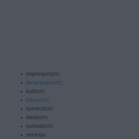
impresjonizm;
ekspresjonizm
;
kubizm;
futuryzm
;
symbolizm;
dadaizm;
surrealizm;
secesja;