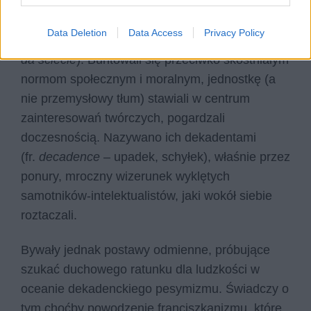
obserwacji świata i kierunku, w jakim zmierza
ludzkość, a także przeświadczenie, że wkrótce
Data Deletion
Data Access
Privacy Policy
doprowadzi to do zapaści na skalę światową (
fin
da sciecle
). Buntowali się przeciwko skostniałym
normom społecznym i moralnym, jednostkę (a
nie przemysłowy tłum) stawiali w centrum
zainteresowań twórczych, pogardzali
doczesnością. Nazywano ich dekadentami
(fr.
decadence
– upadek, schyłek), właśnie przez
ponury, mroczny wizerunek wyklętych
samotników-intelektualistów, jaki wokół siebie
roztaczali.
Bywały jednak postawy odmienne, próbujące
szukać duchowego ratunku dla ludzkości w
oceanie dekadenckiego pesymizmu. Świadczy o
tym choćby powodzenie franciszkanizmu, które