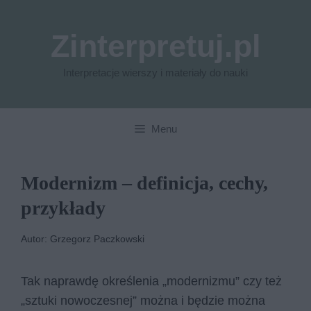
Przejdź
do
Zinterpretuj.pl
treści
Interpretacje wierszy i materiały do nauki
Menu
Modernizm – definicja, cechy,
przykłady
Autor: Grzegorz Paczkowski
Tak naprawdę określenia „modernizmu” czy też
„sztuki nowoczesnej” można i będzie można