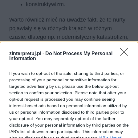
konstruktywizm.
Warto również mieć na uwadze fakt, że te nurty
pojawiały się w różnych krajach w różnym
czasie, dlatego np. modernistyczny katastrofizm,
który swój początek miał w drugim
zinterpretuj.pl -
Do Not Process My Personal
dziesięcioleciu XX wieku, w Polsce zaliczany
Information
jest do zjawisk Dwudziestolecia
Międzywojennego. Za najwybitniejszych
If you wish to opt-out of the sale, sharing to third parties, or
twórców literatury modernistycznej na świecie
processing of your personal or sensitive information for
targeted advertising by us, please use the below opt-out
można uznać:
section to confirm your selection. Please note that after your
opt-out request is processed you may continue seeing
Charles Baudelaire;
interest-based ads based on personal information utilized by
Arthur Rimbaud;
us or personal information disclosed to third parties prior to
your opt-out. You may separately opt-out of the further
Paul Verlain;
disclosure of your personal information by third parties on the
August Strindberg;
IAB’s list of downstream participants. This information may