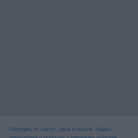
Pomogłeś mi odkryć, jakie to ważne. Napisz
opowiadanie o przeżytej z bohaterem wybranej