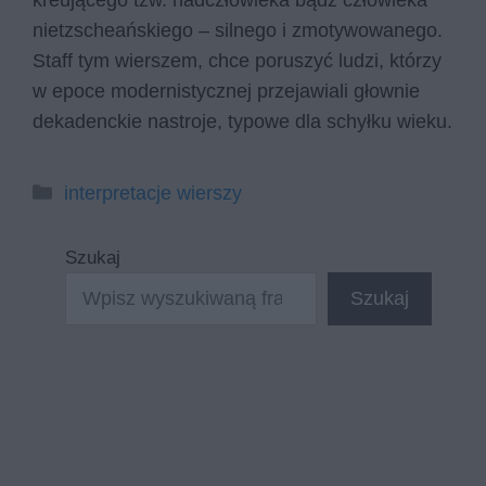
kreującego tzw. nadczłowieka bądź człowieka
nietzscheańskiego – silnego i zmotywowanego.
Staff tym wierszem, chce poruszyć ludzi, którzy
w epoce modernistycznej przejawiali głownie
dekadenckie nastroje, typowe dla schyłku wieku.
Kategorie
interpretacje wierszy
Szukaj
Szukaj