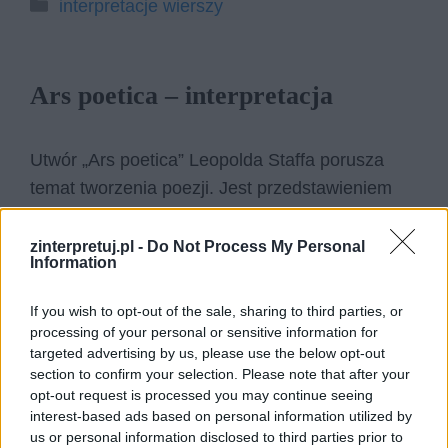
Kategorie
interpretacje wierszy
Ars poetica – interpretacja
Utwór „Ars poetica” Leopolda Staffa porusza
temat tworzenia poezji. Jest przedstawieniem
zasad i refleksji jakimi kierował się autor w
swojej twórczości. Wiersz przekazuje odbiorcom
zinterpretuj.pl -
Do Not Process My Personal
Information
czym według Staffa jest sztuka poetycka, jak ją
rozumie i do czego dąży. Utwór został wydany
If you wish to opt-out of the sale, sharing to third parties, or
na krótko przed II Wojną Światową, kiedy poeta
processing of your personal or sensitive information for
targeted advertising by us, please use the below opt-out
był już dojrzałym, ukształtowanym twórcą. Tym
section to confirm your selection. Please note that after your
samym można uznać, że „Ars poetica” jest
opt-out request is processed you may continue seeing
manifestem poetyckim, w którym Staff podkreśla
interest-based ads based on personal information utilized by
us or personal information disclosed to third parties prior to
swój podziw dla twórczości klasycystycznej.