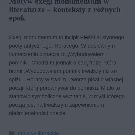
Motyw exegi monumentum w
literaturze – konteksty z różnych
epok
Exegi monumentum to incipit Pieśni III słynnego
poety antycznego, Horacego. W dosłownym
tłumaczeniu oznacza to „Wybudowałem
pomnik”. Chodzi tu jednak o całą frazę, która
brzmi „Wybudowałem pomnik trwalszy niż ze
spiżu”. Horacy w swoim utworze pisał o własnej
poezji, którą porównywał do pomnika. Miało to
stanowić symboliczne wyznanie, w myśl którego
poezja jest najtrwalszym zapewnieniem
nieśmiertelności poecie.
Kategorie
motywy literackie