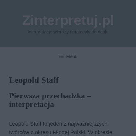
Przejdź
do
Zinterpretuj.pl
treści
Interpretacje wierszy i materiały do nauki
Menu
Leopold Staff
Pierwsza przechadzka –
interpretacja
Leopold Staff to jeden z najważniejszych
twórców z okresu Młodej Polski. W okresie