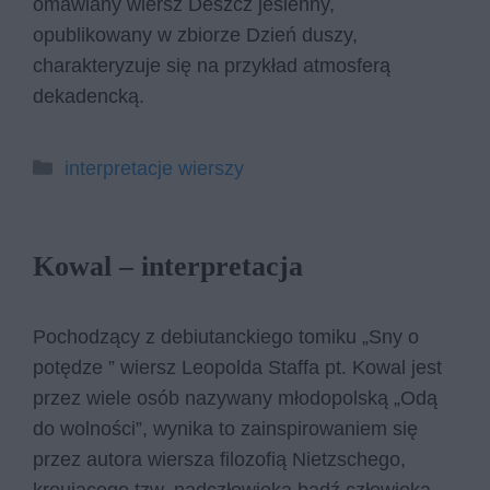
omawiany wiersz Deszcz jesienny,
opublikowany w zbiorze Dzień duszy,
charakteryzuje się na przykład atmosferą
dekadencką.
Kategorie
interpretacje wierszy
Kowal – interpretacja
Pochodzący z debiutanckiego tomiku „Sny o
potędze ” wiersz Leopolda Staffa pt. Kowal jest
przez wiele osób nazywany młodopolską „Odą
do wolności”, wynika to zainspirowaniem się
przez autora wiersza filozofią Nietzschego,