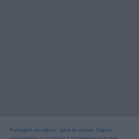
Pomogłeś mi odkryć, jakie to ważne. Napisz
opowiadanie o przeżytej z bohaterem wybranej