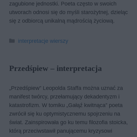
zagubione jednostki. Poeta często w swoich
utworach odnosi się do myśli starożytnej, dzieląc
się z odbiorcą unikalną mądrością życiową.
Kategorie
interpretacje wierszy
Przedśpiew – interpretacja
„Przedśpiew” Leopolda Staffa można uznać za
manifest twórcy, przełamujący dekadentyzm i
katastrofizm. W tomiku „Gałąź kwitnąca” poeta
zwrócił się ku optymistycznemu spojrzeniu na
świat. Zainspirowała go ku temu filozofia stoicka,
którą przeciwstawił panującemu kryzysowi