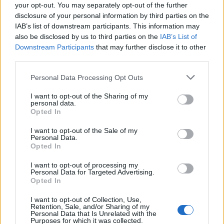
your opt-out. You may separately opt-out of the further
disclosure of your personal information by third parties on the
IAB’s list of downstream participants. This information may
Kategorie
interpretacje wierszy
also be disclosed by us to third parties on the
IAB’s List of
Downstream Participants
that may further disclose it to other
third parties.
Wysokie drzewa – interpretacja
Personal Data Processing Opt Outs
I want to opt-out of the Sharing of my
personal data.
Utwór Leopolda Staffa „Wysokie drzewa”
Opted In
pochodzi ze zbioru o tym samym tytule. Wiersz
I want to opt-out of the Sale of my
porusza tematykę charakterystyczną dla autora,
Personal Data.
Opted In
zachwyt nad pięknem przyrody i hołdowanie jej
harmonii, to jego ulubione motywy. „Wysokie
I want to opt-out of processing my
Personal Data for Targeted Advertising.
drzewa” wydane w czasach dwudziestolecia
Opted In
międzywojennego, epoki przepełnionej
I want to opt-out of Collection, Use,
niepokojem, zwracają się ku optymistycznym
Retention, Sale, and/or Sharing of my
Personal Data that Is Unrelated with the
wizjom, impresjonistycznie opisując urok
Purposes for which it was collected.