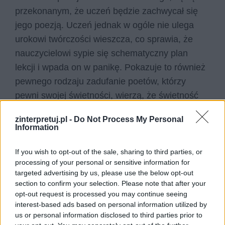
przekonanym, że uczeń będzie zachwycał się
jego poezją. Uczeń jednak w ogóle nie ulega
urokowi twórczości wieszcza, co sprawia, że
nauczycielowi sypie się schematyczny plan
lekcji i wpada on w panikę. Pokazuje to również
pewnego rodzaju zadufanie poetów, którzy
pewni swojej świetności, wierzą, że świetność
owa będzie wieczna i ich odbiorcy będą ich
zinterpretuj.pl -
Do Not Process My Personal
kochać niezależnie od czasów.
Information
Gombrowicz pragnął ukazać, że poezja również
If you wish to opt-out of the sale, sharing to third parties, or
może się zdezaktualizować z najróżniejszych
processing of your personal or sensitive information for
targeted advertising by us, please use the below opt-out
powodów. Sława poety nie trwa więc wiecznie, a
section to confirm your selection. Please note that after your
przynajmniej wiecznie nie trwa jego powodzenie
opt-out request is processed you may continue seeing
wśród czytelników, co jest swego rodzaju
interest-based ads based on personal information utilized by
us or personal information disclosed to third parties prior to
zaprzeczeniem motywu „exegi monumentum”, w