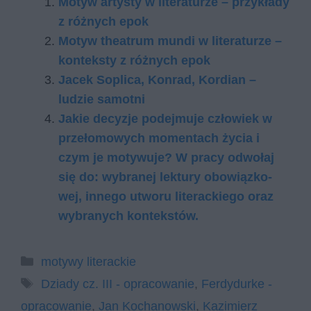
Motyw artysty w literaturze – przykłady
z różnych epok
Motyw theatrum mundi w literaturze –
konteksty z różnych epok
Jacek Soplica, Konrad, Kordian –
ludzie samotni
Ja­kie de­cy­zje po­dej­mu­je czło­wiek w
prze­ło­mo­wych mo­men­tach ży­cia i
czym je mo­ty­wu­je? W pra­cy od­wo­łaj
się do: wy­bra­nej lek­tu­ry obo­wiąz­ko­
wej, in­ne­go utwo­ru li­te­rac­kie­go oraz
wy­bra­nych kon­tek­stów.
Kategorie
motywy literackie
Tagi
Dziady cz. III - opracowanie
,
Ferdydurke -
opracowanie
,
Jan Kochanowski
,
Kazimierz