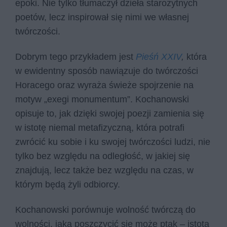
epoki. Nie tylko tłumaczył dzieła starożytnych
poetów, lecz inspirował się nimi we własnej
twórczości.
Dobrym tego przykładem jest
Pieśń XXIV
,
która
w ewidentny sposób nawiązuje do twórczości
Horacego oraz wyraża świeże spojrzenie na
motyw „exegi monumentum”. Kochanowski
opisuje to, jak dzięki swojej poezji zamienia się
w istotę niemal metafizyczną, która potrafi
zwrócić ku sobie i ku swojej twórczości ludzi, nie
tylko bez względu na odległość, w jakiej się
znajdują, lecz także bez względu na czas, w
którym będą żyli odbiorcy.
Kochanowski porównuje wolność twórczą do
wolności, jaką poszczycić się może ptak – istota