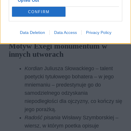
Opted Out
CONFIRM
Data Deletion
Data Access
Privacy Policy
Motyw Exegi monumentum w
innych utworach
Kordian
Juliusza Słowackiego – talent
poetycki tytułowego bohatera – w jego
mniemaniu – predestynuje go do
samodzielnego odzyskania
niepodległości dla ojczyzny, co kończy się
jego porażką.
Radość pisania
Wisławy Szymborskiej –
wiersz, w którym poetka opisuje