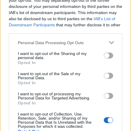
your opt-out. You may separately opt-out of the further
którym chodziło nie wyłącznie o pamięć
disclosure of your personal information by third parties on the
przyszłych pokoleń, lecz także – a może raczej
IAB’s list of downstream participants. This information may
also be disclosed by us to third parties on the
IAB’s List of
przede wszystkim – o ich uwielbienie, zachwyt i
Downstream Participants
that may further disclose it to other
miłość.
third parties.
Personal Data Processing Opt Outs
I want to opt-out of the Sharing of my
personal data.
Opted In
I want to opt-out of the Sale of my
Personal Data.
Opted In
I want to opt-out of processing my
Personal Data for Targeted Advertising.
Opted In
I want to opt-out of Collection, Use,
Retention, Sale, and/or Sharing of my
Personal Data that Is Unrelated with the
Purposes for which it was collected.