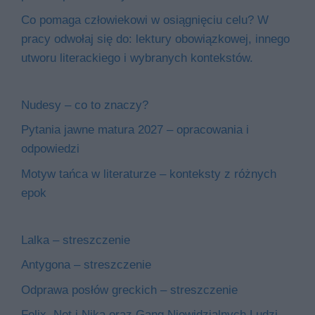
Co pomaga człowiekowi w osiągnięciu celu? W
pracy odwołaj się do: lektury obowiązkowej, innego
utworu literackiego i wybranych kontekstów.
Nudesy – co to znaczy?
Pytania jawne matura 2027 – opracowania i
odpowiedzi
Motyw tańca w literaturze – konteksty z różnych
epok
Lalka – streszczenie
Antygona – streszczenie
Odprawa posłów greckich – streszczenie
Felix, Net i Nika oraz Gang Niewidzialnych Ludzi –