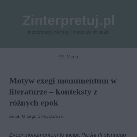
Przejdź
do
Zinterpretuj.pl
treści
Interpretacje wierszy i materiały do nauki
Menu
Motyw exegi monumentum w
literaturze – konteksty z
różnych epok
Autor: Grzegorz Paczkowski
Exegi monumentum
to incipit
Pieśni III
słynnego