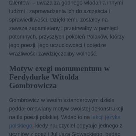
talentowi – uważa za godnego władania innymi
ludźmi i zaprowadzenia ich do szczęścia i
sprawiedliwości. Dzięki temu zostałby na
zawsze zapamiętany i przetrwałby w pamięci
potomnych, przyszłych pokoleń Polaków, którzy
jego poezji, jego uczuciowości i potędze
wrażliwości zawdzięczaliby wolność.
Motyw exegi monumentum w
Ferdydurke Witolda
Gombrowicza
Gombrowicz w swoim sztandarowym dziele
poddał omawiany motyw swoistej dekonstrukcji
na tle poezji polskiej. Widać to na
lekcji języka
polskiego
, kiedy nauczyciel odpytuje jednego z
uczniów z poezji Juliusza Słowackiego, będąc