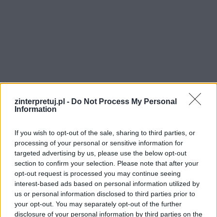
zinterpretuj.pl -
Do Not Process My Personal
Information
If you wish to opt-out of the sale, sharing to third parties, or
Motyw artysty w Zniewolonym
processing of your personal or sensitive information for
umyśle Czesława Miłosza
targeted advertising by us, please use the below opt-out
section to confirm your selection. Please note that after your
opt-out request is processed you may continue seeing
Czesław Miłosz w swoim genialnym zbiorze
interest-based ads based on personal information utilized by
esejów starał się opisać losy literatów polskich,
us or personal information disclosed to third parties prior to
których umysły zostały zniewolone przez
your opt-out. You may separately opt-out of the further
disclosure of your personal information by third parties on the