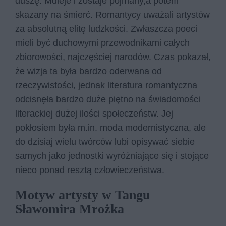
duszę. Mdleje i zostaje pojmany,a potem
skazany na śmierć. Romantycy uważali artystów
za absolutną elitę ludzkości. Zwłaszcza poeci
mieli być duchowymi przewodnikami całych
zbiorowości, najczęściej narodów. Czas pokazał,
że wizja ta była bardzo oderwana od
rzeczywistości, jednak literatura romantyczna
odcisnęła bardzo duże piętno na świadomości
literackiej dużej ilości społeczeństw. Jej
pokłosiem była m.in. moda modernistyczna, ale
do dzisiaj wielu twórców lubi opisywać siebie
samych jako jednostki wyróżniające się i stojące
nieco ponad resztą człowieczeństwa.
Motyw artysty w Tangu
Sławomira Mrożka