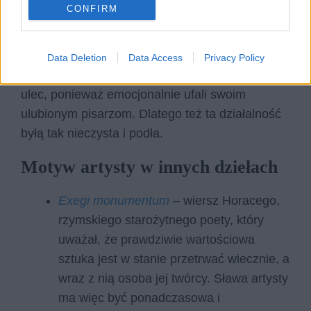
CONFIRM
wpływ na psychikę narodu. W momencie kiedy
intelektualna i duchowa elita zaczęła
przekonywać prostych ludzi do komunizmu,
Data Deletion
Data Access
Privacy Policy
społeczeństwo mogło łatwiej takim namowom
ulec, ponieważ emocjonalnie ufali swoim
ulubionym pisarzom. Dlatego też ta działalność
byłą tak nieczysta i podła.
Motyw artysty w innych dziełach
Exegi monumentum
– wiersz Horacego,
rzymskiego starożytnego poety, który
uważał, że prawdziwie wartościowa
sztuka jest w stanie przetrwać wiecznie, a
wraz z nią osoba jej twórcy. Sława artysty
ma więc być ponadczasowa i