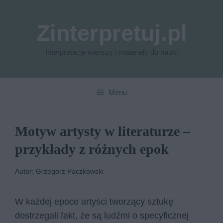
Przejdź
do
Zinterpretuj.pl
treści
Interpretacje wierszy i materiały do nauki
Menu
Motyw artysty w literaturze –
przykłady z różnych epok
Autor: Grzegorz Paczkowski
W każdej epoce artyści tworzący sztukę
dostrzegali fakt, że są ludźmi o specyficznej