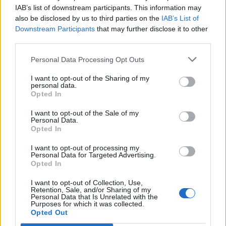
ideologię komunistyczną i którzy w latach PRL
IAB’s list of downstream participants. This information may
zaprzedali swój talent władzy. Miłosz analizuje
also be disclosed by us to third parties on the
IAB’s List of
ich biografie, charaktery, wcześniejsze dzieła i
Downstream Participants
that may further disclose it to other
third parties.
zastanawia się, co mogło sprowokować u nich
ewidentnie błędny ruch życiowy w postaci
Personal Data Processing Opt Outs
rozpoczęcia tendencyjnego pisania w celach
I want to opt-out of the Sharing of my
propagandowych. Dla niektórych przekonująca
personal data.
Opted In
była wizja uznania, zaszczytów, pieniędzy i
I want to opt-out of the Sale of my
sławy, jakie miały wiązać się z działalnością
Personal Data.
propagandową, inni naprawdę wierzyli w
Opted In
ideologię komunistyczną.
I want to opt-out of processing my
Personal Data for Targeted Advertising.
Opted In
Artysta jako taki jednak przedstawiony został
bardzo instrumentalnie, jako narzędzie, które
I want to opt-out of Collection, Use,
Retention, Sale, and/or Sharing of my
można łatwo oszukać albo kupić i wykorzystać
Personal Data that Is Unrelated with the
Purposes for which it was collected.
do swoich nieczystych celów. Poeci cieszyli się
Opted Out
wówczas dużą poczytnością, a więc mieli duży