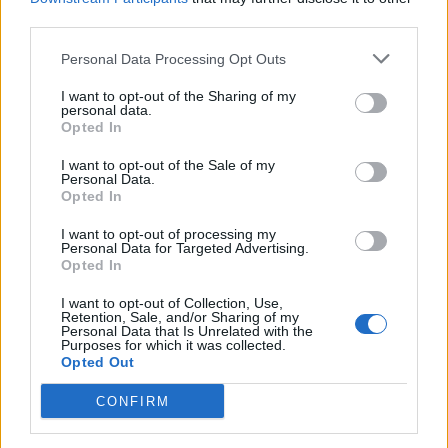
postaw wobec ojczyzny. Elita intelektualna
third parties.
zamiast wykorzystywać swoją pozycję i wpływać
Personal Data Processing Opt Outs
na naród, pobudzając go do ciągłego oporu i
I want to opt-out of the Sharing of my
walki, pogrąża się w intelektualnym marazmie i
personal data.
beznadziei epoki modernizmu. Chłopi nie są w
Opted In
stanie przejść nad krzywdami swoich ojców i
I want to opt-out of the Sale of my
Personal Data.
dziadów.
Opted In
I want to opt-out of processing my
Personal Data for Targeted Advertising.
Opted In
I want to opt-out of Collection, Use,
Retention, Sale, and/or Sharing of my
Personal Data that Is Unrelated with the
Purposes for which it was collected.
Opted Out
CONFIRM