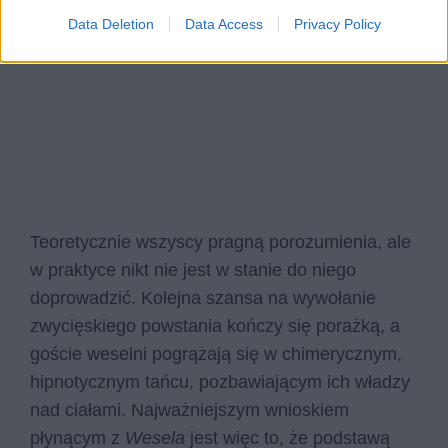
Data Deletion
Data Access
Privacy Policy
Teoretycznie wszyscy pragną porozumienia, ale
w praktyce nikt nie jest w stanie do niego
doprowadzić. Kolejna szansa na wywołanie
zwycięskiego powstania kończy się porażką, a
goście weselni pogrążają się w chimerycznym,
hipnotycznym tańcu, pozbawiającym ich władzy
nad ciałami. Najważniejszym wnioskiem
płynącym z
Wesela
jest więc to, że podstawą