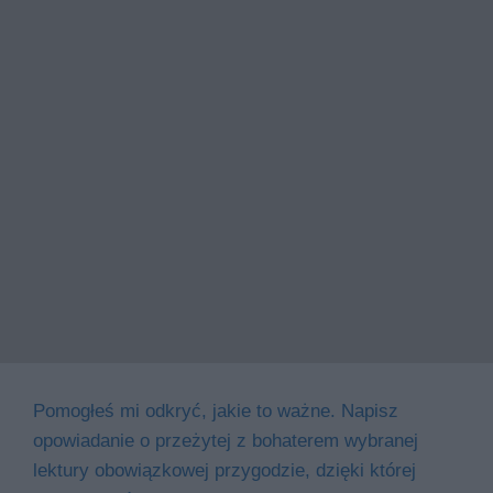
Pomogłeś mi odkryć, jakie to ważne. Napisz
opowiadanie o przeżytej z bohaterem wybranej
lektury obowiązkowej przygodzie, dzięki której