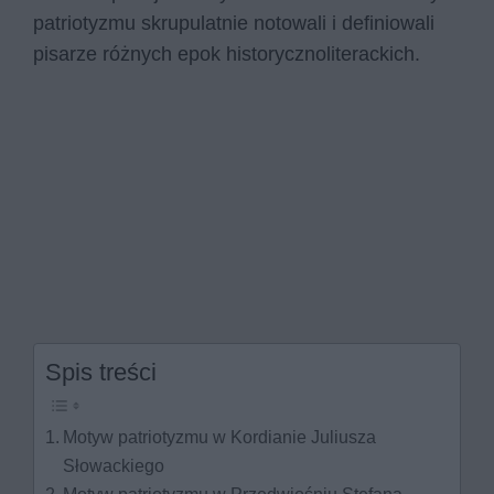
patriotyzmu skrupulatnie notowali i definiowali
pisarze różnych epok historycznoliterackich.
Spis treści
Motyw patriotyzmu w Kordianie Juliusza
Słowackiego
Motyw patriotyzmu w Przedwiośniu Stefana