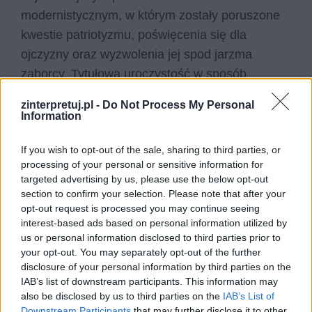
modernistycznym, w którym zostały poruszone
kwestie patriotyzmu, poświęcenia się dla
ojczyzny oraz wyzwolenia jej spod jarzma
zaborcy. Tytułowa uroczystość w sposób
duchowy wiąże ze sobą dwa skłócone stany
zinterpretuj.pl -
Do Not Process My Personal
społeczne – inteligencję, czyli potomków
Information
szlachty, oraz chłopstwo.
If you wish to opt-out of the sale, sharing to third parties, or
processing of your personal or sensitive information for
Wyspiański szansę na odzyskanie wolności
targeted advertising by us, please use the below opt-out
polskiej widzi wyłącznie w zjednoczeniu owych
section to confirm your selection. Please note that after your
dwóch grup. Na drodze do niego stoi jednak
opt-out request is processed you may continue seeing
interest-based ads based on personal information utilized by
trudna historia ich relacji, wyzysku, wzajemnych
us or personal information disclosed to third parties prior to
krzywd, które nigdy nie zostały wyjaśnione,
your opt-out. You may separately opt-out of the further
rozliczone i nadal stanowią kość niezgody
disclosure of your personal information by third parties on the
IAB’s list of downstream participants. This information may
pomiędzy nimi. Wielu bohaterów zostaje przez
also be disclosed by us to third parties on the
IAB’s List of
fantastyczne postacie rozliczonych ze swoich
Downstream Participants
that may further disclose it to other