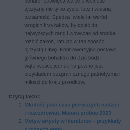
bohater poświęca walce o wolność
ojczyzny nie tylko życie, lecz i własną
tożsamość. Spędza wiele lat wśród
wrogich krzyżaków, by dojść do
najwyższych rang i wówczas od środka
rozbić zakon, ratując w ten sposób
ojczystą Litwę. Kontrowersyjna postawa
głównego bohatera do dziś budzi
wątpliwości, jednak na pewno jest
przykładem bezgranicznego patriotyzmu i
miłości do kraju przodków.
Czytaj także:
Młodość jako czas pierwszych nadziei
i rozczarowań. Matura próbna 2023
Motyw artysty w literaturze – przykłady
z różnych epok