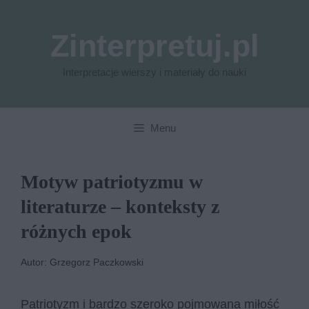
Przejdź
do
Zinterpretuj.pl
treści
Interpretacje wierszy i materiały do nauki
Menu
Motyw patriotyzmu w
literaturze – konteksty z
różnych epok
Autor: Grzegorz Paczkowski
Patriotyzm i bardzo szeroko pojmowana miłość