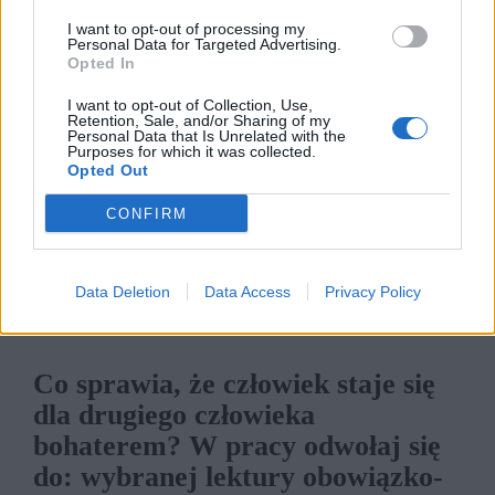
I want to opt-out of processing my
Personal Data for Targeted Advertising.
Wybór pomiędzy dobrem własnym a dobrem
Opted In
ogółu to jeden z najcięższych wyborów, przed
I want to opt-out of Collection, Use,
jakimi może stanąć człowiek. Zwłaszcza, jeżeli
Retention, Sale, and/or Sharing of my
Personal Data that Is Unrelated with the
poświęcenie się zbiorowości wiąże się z
Purposes for which it was collected.
Opted Out
własnym dyskomfortem, a może nawet
cierpieniem.
CONFIRM
Kategorie
opracowania
Data Deletion
Data Access
Privacy Policy
Co sprawia, że człowiek staje się
dla drugiego człowieka
bohaterem? W pra­cy od­wo­łaj się
do: wy­bra­nej lek­tu­ry obo­wiąz­ko­