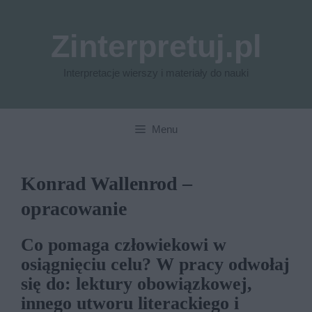
Przejdź
do
Zinterpretuj.pl
treści
Interpretacje wierszy i materiały do nauki
Menu
Konrad Wallenrod –
opracowanie
Co pomaga człowiekowi w
osiągnięciu celu? W pracy odwołaj
się do: lektury obowiązkowej,
innego utworu literackiego i