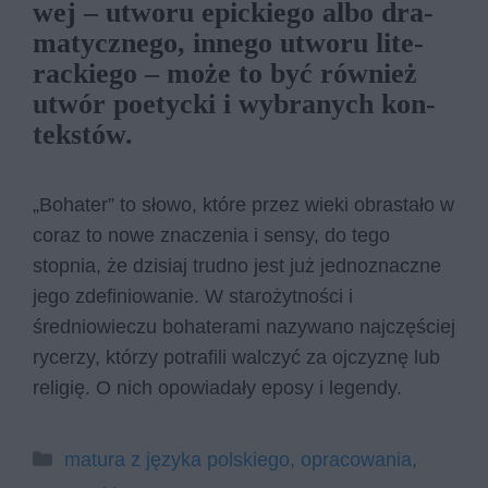
wej – utwo­ru epic­kie­go albo dra­
ma­tycz­ne­go, in­ne­go utwo­ru li­te­
rac­kie­go – może to być rów­nież
utwór po­etyc­ki i wy­bra­nych kon­
tek­stów.
„Bohater” to słowo, które przez wieki obrastało w
coraz to nowe znaczenia i sensy, do tego
stopnia, że dzisiaj trudno jest już jednoznaczne
jego zdefiniowanie. W starożytności i
średniowieczu bohaterami nazywano najczęściej
rycerzy, którzy potrafili walczyć za ojczyznę lub
religię. O nich opowiadały eposy i legendy.
Kategorie
matura z języka polskiego
,
opracowania
,