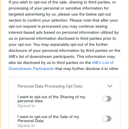
satysfakcjonująca, może dać siłę i motywację do
If you wish to opt-out of the sale, sharing to third parties, or
robienia i tworzenia wielkich rzeczy. Gdy jednak
processing of your personal or sensitive information for
targeted advertising by us, please use the below opt-out
wiąże się z nią frustracja, odrzucenie lub innego
section to confirm your selection. Please note that after your
rodzaju niemożność jej rozwoju, potrafi
opt-out request is processed you may continue seeing
doprowadzić do rozpaczy i tragedii.
interest-based ads based on personal information utilized by
us or personal information disclosed to third parties prior to
your opt-out. You may separately opt-out of the further
Kategorie
disclosure of your personal information by third parties on the
opracowania
IAB’s list of downstream participants. This information may
also be disclosed by us to third parties on the
IAB’s List of
Downstream Participants
that may further disclose it to other
third parties.
Dobro własne czy dobro ogółu –
bohater literacki w sytuacji
Personal Data Processing Opt Outs
wyboru. Omów zagadnienie na
I want to opt-out of the Sharing of my
podstawie Konrada Wallenroda
personal data.
Opted In
Adama Mickiewicza. W swojej
odpowiedzi uwzględnij również
I want to opt-out of the Sale of my
Personal Data.
wybrany kontekst.
Opted In