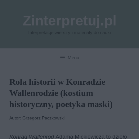
Przejdź
do
Zinterpretuj.pl
treści
Interpretacje wierszy i materiały do nauki
Menu
Rola historii w Konradzie
Wallenrodzie (kostium
historyczny, poetyka maski)
Autor: Grzegorz Paczkowski
Konrad Wallenrod
Adama Mickiewicza to dzieło