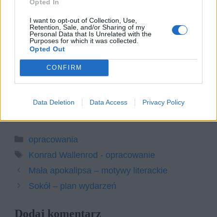
Opted In
Konrada Wallenroda Adama
I want to opt-out of Collection, Use,
Mickiewicza. W swojej odpowiedzi
Retention, Sale, and/or Sharing of my
Personal Data that Is Unrelated with the
uwzględnij również wybrany kontekst.
Purposes for which it was collected.
Opted Out
Miłość tragiczna. Omów zagadnienie
na podstawie Konrada Wallenroda
CONFIRM
Adama Mickiewicza. W swojej
odpowiedzi uwzględnij również
Data Deletion
Data Access
Privacy Policy
wybrany kontekst.
Kategorie
opracowania
Tagi
Konrad Wallenrod - opracowanie
Mała apokalipsa – motywy literackie
Sokół – plan wydarzeń
Dodaj komentarz