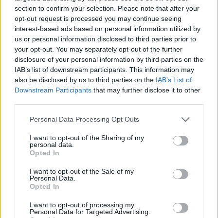
przeszedł przez rosyjską cenzurę, lecz także to,
section to confirm your selection. Please note that after your
że drugie wydanie Mickiewicz odważył się
opt-out request is processed you may continue seeing
zadedykować samemu carowi.
interest-based ads based on personal information utilized by
us or personal information disclosed to third parties prior to
your opt-out. You may separately opt-out of the further
Czytaj także:
disclosure of your personal information by third parties on the
Konrad Wallenrod jako bohater
IAB’s list of downstream participants. This information may
also be disclosed by us to third parties on the
IAB’s List of
tragiczny
Downstream Participants
that may further disclose it to other
W jaki sposób literatura przedstawia
third parties.
problem wyboru między życiem
Personal Data Processing Opt Outs
prywatnym a obowiązkiem wobec
ojczyzny? Omów zagadnienie na
I want to opt-out of the Sharing of my
personal data.
podstawie Konrada Wallenroda Adama
Opted In
Mickiewicza. W swojej odpowiedzi
I want to opt-out of the Sale of my
uwzględnij również wybrany kontekst.
Personal Data.
Opted In
Dobro własne czy dobro ogółu –
bohater literacki w sytuacji wyboru.
I want to opt-out of processing my
Personal Data for Targeted Advertising.
Omów zagadnienie na podstawie