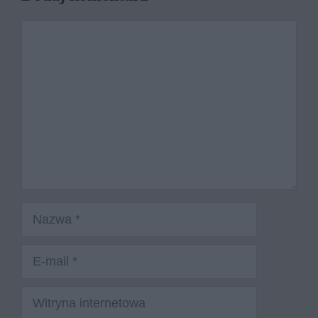
Komentarz
Nazwa
E-
mail
Witryna
internetowa