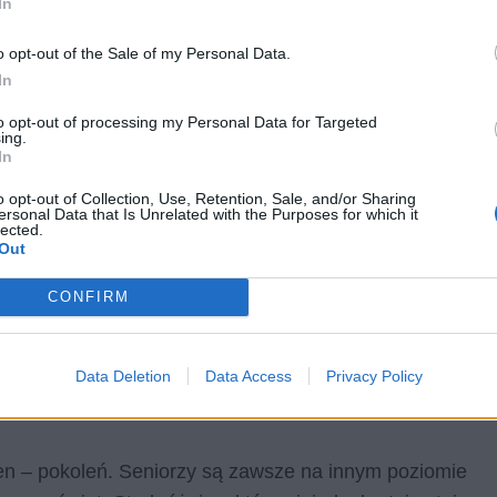
In
konfliktu pokoleń”, który jest pewnie jednym z
o opt-out of the Sale of my Personal Data.
wem czasu i dojrzewaniem. Młodzi ludzie są pełni
In
chcą pochłaniać pełnymi garściami, jednak brak im
to opt-out of processing my Personal Data for Targeted
ować ich żywioł z powściągliwością i mądrością
ing.
In
o opt-out of Collection, Use, Retention, Sale, and/or Sharing
ersonal Data that Is Unrelated with the Purposes for which it
lected.
Out
CONFIRM
zy rodzicami a dziećmi. Omów
ca Moliera. W swojej odpowiedzi
Data Deletion
Data Access
Privacy Policy
ntekst.
en – pokoleń. Seniorzy są zawsze na innym poziomie