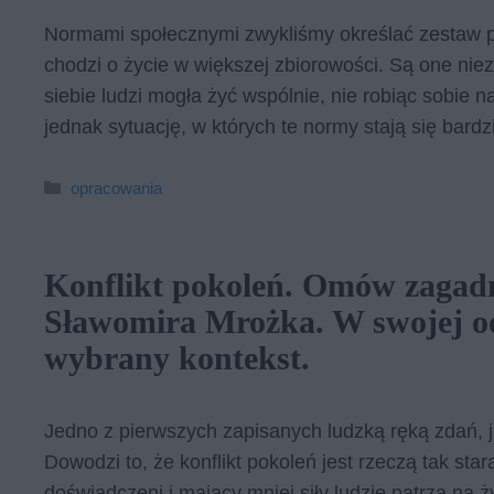
Normami społecznymi zwykliśmy określać zestaw po
chodzi o życie w większej zbiorowości. Są one nie
siebie ludzi mogła żyć wspólnie, nie robiąc sobie 
jednak sytuację, w których te normy stają się bard
Kategorie
opracowania
Konflikt pokoleń. Omów zagadn
Sławomira Mrożka. W swojej o
wybrany kontekst.
Jedno z pierwszych zapisanych ludzką ręką zdań, 
Dowodzi to, że konflikt pokoleń jest rzeczą tak star
doświadczeni i mający mniej siły ludzie patrzą na ży