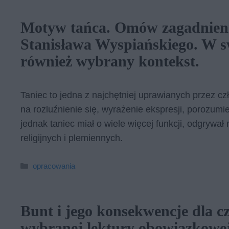
Motyw tańca. Omów zagadnieni
Stanisława Wyspiańskiego. W s
również wybrany kontekst.
Taniec to jedna z najchętniej uprawianych przez cz
na rozluźnienie się, wyrażenie ekspresji, porozumie
jednak taniec miał o wiele więcej funkcji, odgrywa
religijnych i plemiennych.
Kategorie
opracowania
Bunt i jego konsekwencje dla czł
wy­bra­nej lek­tu­ry obo­wiąz­ko­wej,