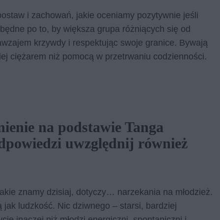
staw i zachowań, jakie oceniamy pozytywnie jeśli
zbędne po to, by większa grupa różniących się od
nawzajem krzywdy i respektując swoje granice. Bywają
ziej ciężarem niż pomocą w przetrwaniu codzienności.
ienie na podstawie Tanga
dpowiedzi uwzględnij również
jakie znamy dzisiaj, dotyczy… narzekania na młodzież.
ą jak ludzkość. Nic dziwnego – starsi, bardziej
cie inaczej niż młodzi energiczni, spontaniczni i