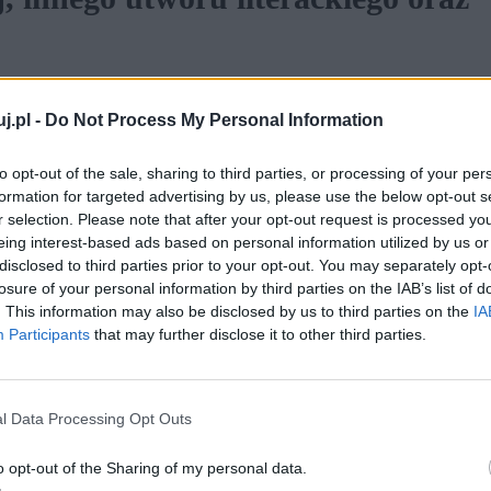
właściwie od momentu, w którym zaczął on świadomie
j.pl -
Do Not Process My Personal Information
est on zbudowany w najbardziej sprawiedliwy ze
żne formy, niezmienne jednak było to, że zawsze był
to opt-out of the sale, sharing to third parties, or processing of your per
formation for targeted advertising by us, please use the below opt-out s
świata, ale niejednokrotnie wobec władzy,
r selection. Please note that after your opt-out request is processed y
eing interest-based ads based on personal information utilized by us or
disclosed to third parties prior to your opt-out. You may separately opt-
losure of your personal information by third parties on the IAB’s list of
. This information may also be disclosed by us to third parties on the
IA
Participants
that may further disclose it to other third parties.
ciu jednostki i społeczności. W
obowiązkowej, innego utworu
l Data Processing Opt Outs
ntekstów.
o opt-out of the Sharing of my personal data.