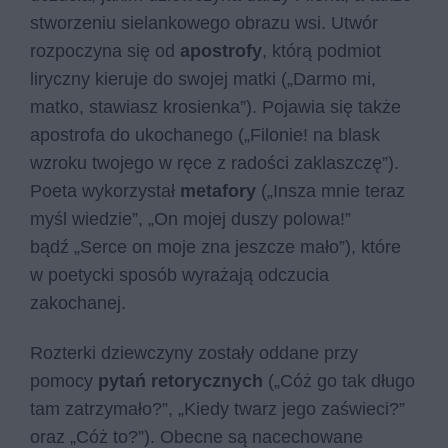
stworzeniu sielankowego obrazu wsi. Utwór
rozpoczyna się od
apostrofy
, którą podmiot
liryczny kieruje do swojej matki („Darmo mi,
matko, stawiasz krosienka”). Pojawia się także
apostrofa do ukochanego („Filonie! na blask
wzroku twojego w ręce z radości zaklaszczę”).
Poeta wykorzystał
metafory
(„Insza mnie teraz
myśl wiedzie”, „On mojej duszy polowa!”
bądź „Serce on moje zna jeszcze mało”), które
w poetycki sposób wyrażają odczucia
zakochanej.
Rozterki dziewczyny zostały oddane przy
pomocy
pytań retorycznych
(„Cóż go tak długo
tam zatrzymało?”, „Kiedy twarz jego zaświeci?”
oraz „Cóż to?”). Obecne są nacechowane