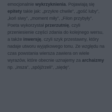
emocjonalnie
wykrzyknienia
. Pojawiają się
epitety
takie jak: „przykre chwile”, „gość luby”,
„koń siwy”, „moment miły”, „Filon przybyły”.
Poeta wykorzystał
przerzutnię
, czyli
przeniesienie części zdania do kolejnego wersu,
a także
inwersję
, czyli szyk przestawny, który
nadaje utworu wyjątkowego tonu. Ze względu na
czas powstania wiersza zawiera on wiele
wyrazów, które obecnie uznajemy za
archaizmy
np. „insza”, „spójźrzeli”, „siędę”.