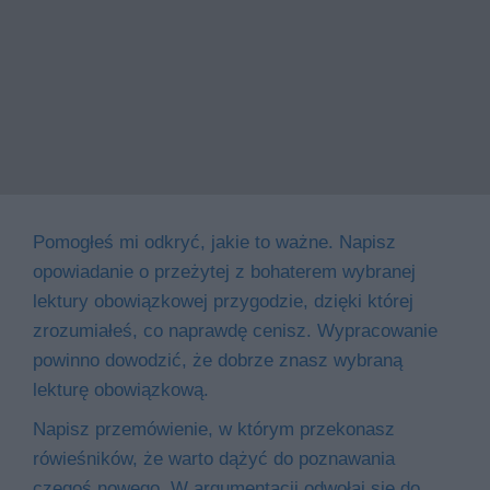
Pomogłeś mi odkryć, jakie to ważne. Napisz
opowiadanie o przeżytej z bohaterem wybranej
lektury obowiązkowej przygodzie, dzięki której
zrozumiałeś, co naprawdę cenisz. Wypracowanie
powinno dowodzić, że dobrze znasz wybraną
lekturę obowiązkową.
Napisz przemówienie, w którym przekonasz
rówieśników, że warto dążyć do poznawania
czegoś nowego. W argumentacji odwołaj się do