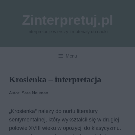
Przejdź
do
Zinterpretuj.pl
treści
Interpretacje wierszy i materiały do nauki
Menu
Krosienka – interpretacja
Autor: Sara Neuman
„Krosienka” należy do nurtu literatury
sentymentalnej, który wykształcił się w drugiej
połowie XVIII wieku w opozycji do klasycyzmu.