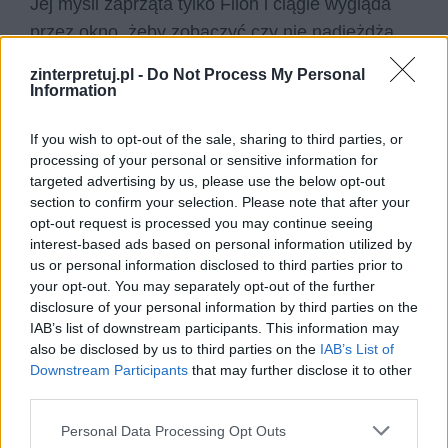
Jej myśli zaprząta tylko Filon i ciągle wygląda
przez okno, żeby zobaczyć czy nie nadjeżdża.
zinterpretuj.pl -
Do Not Process My Personal
Miłość tej dwójki była miłością od pierwszego
Information
wejrzenia. Młodzi niezwykle szybko związali się
ze sobą i chwile spędzone bez chłopaka są dla
If you wish to opt-out of the sale, sharing to third parties, or
processing of your personal or sensitive information for
dziewczyny udręką. Nie wyobraża sobie ona
targeted advertising by us, please use the below opt-out
życia bez niego. Targają nią różne rozterki.
section to confirm your selection. Please note that after your
Zastanawia się dlaczego Filona tak długo nie
opt-out request is processed you may continue seeing
interest-based ads based on personal information utilized by
ma, choć droga jest krótka. Gdy tylko słyszy
us or personal information disclosed to third parties prior to
nietypowy dźwięk, jak skrzeczenie sroki, wydaje
your opt-out. You may separately opt-out of the further
jej się, że ukochany się zbliża.
disclosure of your personal information by third parties on the
IAB’s list of downstream participants. This information may
also be disclosed by us to third parties on the
IAB’s List of
W końcu, ku wielkiej radości dziewczyny,
Downstream Participants
that may further disclose it to other
chłopak przybywa na szarym koniu. Ona nie
third parties.
chce jednak, żeby domyślił się, jak bardzo jest
Personal Data Processing Opt Outs
zaangażowana w ich relacje i że czekała na