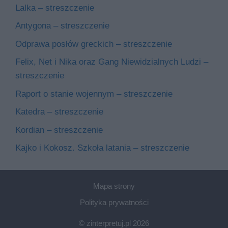
Lalka – streszczenie
Antygona – streszczenie
Odprawa posłów greckich – streszczenie
Felix, Net i Nika oraz Gang Niewidzialnych Ludzi –
streszczenie
Raport o stanie wojennym – streszczenie
Katedra – streszczenie
Kordian – streszczenie
Kajko i Kokosz. Szkoła latania – streszczenie
Mapa strony
Polityka prywatności
© zinterpretuj.pl 2026