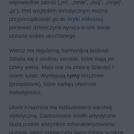
odpowiednie zaimki („mi”, „mnie”, „mój”, „mojej”,
„ja”). Pod względem tematycznym można
przyporządkować go do
liryki miłosnej
,
ponieważ dziewczyna wyraża w nim swoje
uczucia wobec ukochanego.
Wiersz ma regularną, harmonijną budowę.
Składa się z siedmiu zwrotek, które mają po
cztery wersy. Mają one na zmianę dziesięć i
osiem sylab. Występują
rymy
krzyżowe
(przeplatane), które nadają utworowi
melodyjności.
Utwór Kniaźnina ma rozbudowaną warstwę
stylistyczną. Zastosowane środki artystyczne
służą przede wszystkim scharakteryzowaniu
uczucia, jakim dziewczyna darzy Filona, a także