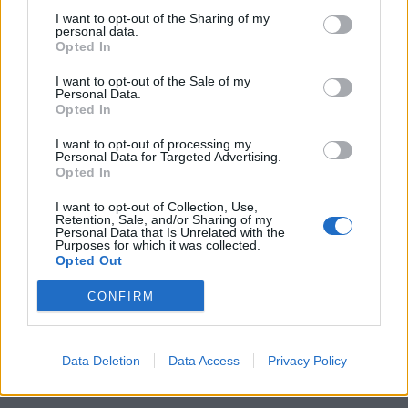
niego przez cały dzień, więc wraca do pracy i
I want to opt-out of the Sharing of my
personal data.
udaje zajętą. Miłość do Filona jest czymś
Opted In
świeżym, o czym świadczy fakt, że dziewczyna
I want to opt-out of the Sale of my
wstydzi się swoich uczuć, być może boi się, że
Personal Data.
Opted In
chłopak ją zrani, a także przyznaje, że nie zna
on jej serca.
I want to opt-out of processing my
Personal Data for Targeted Advertising.
Opted In
I want to opt-out of Collection, Use,
Retention, Sale, and/or Sharing of my
Personal Data that Is Unrelated with the
Purposes for which it was collected.
Opted Out
CONFIRM
Data Deletion
Data Access
Privacy Policy