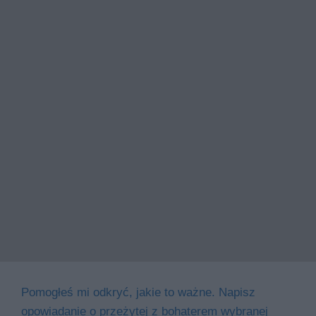
Pomogłeś mi odkryć, jakie to ważne. Napisz
opowiadanie o przeżytej z bohaterem wybranej