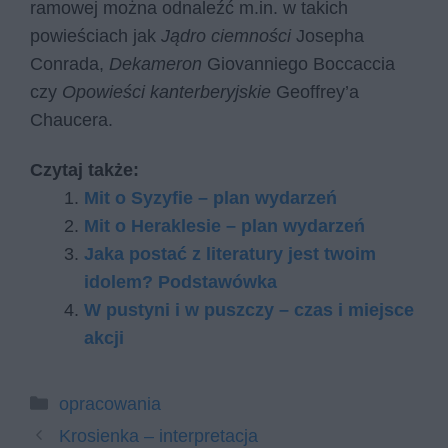
ramowej można odnaleźć m.in. w takich
powieściach jak
Jądro ciemności
Josepha
Conrada,
Dekameron
Giovanniego Boccaccia
czy
Opowieści kanterberyjskie
Geoffrey’a
Chaucera.
Czytaj także:
Mit o Syzyfie – plan wydarzeń
Mit o Heraklesie – plan wydarzeń
Jaka postać z literatury jest twoim
idolem? Podstawówka
W pustyni i w puszczy – czas i miejsce
akcji
Kategorie
opracowania
Krosienka – interpretacja