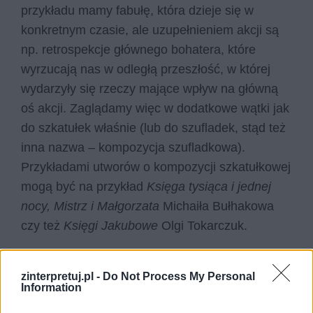
przykładu mamy fabułę, która dzieje się w
konkretnym czasie, ale uzupełnieniem akcji są
np. retrospekcje głównego bohatera, które
wyrzucają nas w odległą przeszłość, w której
wydarzyły się rzeczy mające wpływ na główną
oś akcji. Zaglądamy więc w dodatkowe wątki jak
do szkatułek właśnie (lub do szufladek, stąd też
inna nazwa – kompozycja szufladkowa).
Przykładami utworów o kompozycji szkatułkowej
mogą być na przykład
Księga tysiąca i jednej
nocy, Mistrz i Małgorzata
Michaiła Bułhakowa
czy też
Księgi Jakubowe
Olgi Tokarczuk.
zinterpretuj.pl -
Do Not Process My Personal
Information