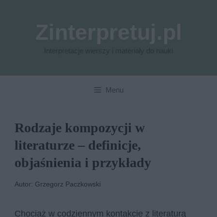
Przejdź
do
Zinterpretuj.pl
treści
Interpretacje wierszy i materiały do nauki
Menu
Rodzaje kompozycji w
literaturze – definicje,
objaśnienia i przykłady
Autor: Grzegorz Paczkowski
Chociaż w codziennym kontakcie z literaturą