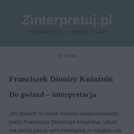
Przejdź
do
Zinterpretuj.pl
treści
Interpretacje wierszy i materiały do nauki
Menu
Franciszek Dionizy Kniaźnin
Do gwiazd – interpretacja
„Do gwiazd” to utwór miłosny oświeceniowego
poety Franciszka Dionizego Kniaźnina. Utwór
ma cechy poezji sentymentalnej ze względu na