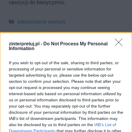
opozycji do klasycyzmu.
Kategorie
interpretacje wierszy
zinterpretuj.pl -
Do Not Process My Personal
Oda do wąsów – interpretacja
Information
If you wish to opt-out of the sale, sharing to third parties, or
„Oda do wąsów” to utwór oświeceniowego poety
processing of your personal or sensitive information for
Franciszka Dionizego Kniaźnina (1750-1807), w
targeted advertising by us, please use the below opt-out
section to confirm your selection. Please note that after your
którym sławi wąsy. Choć użyta została forma
opt-out request is processed you may continue seeing
ody, utwór ma lekką, a nawet humorystyczną
interest-based ads based on personal information utilized by
tematykę. Zawiera aluzje do staropolskiego
us or personal information disclosed to third parties prior to
your opt-out. You may separately opt-out of the further
wzorca męskości oraz do postaci historycznych.
disclosure of your personal information by third parties on the
Wiersz powstał w 1779 roku i zdobył ogromną
IAB’s list of downstream participants. This information may
popularność.
also be disclosed by us to third parties on the
IAB’s List of
Downstream Participants
that may further disclose it to other