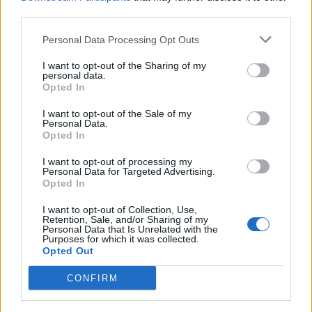
third parties.
Kategorie
interpretacje wierszy
Personal Data Processing Opt Outs
I want to opt-out of the Sharing of my
personal data.
Do księżyca – interpretacja
Opted In
wiersza
I want to opt-out of the Sale of my
Personal Data.
Opted In
„Do księżyca” to utwór pochwalny, w którym
I want to opt-out of processing my
Personal Data for Targeted Advertising.
podmiot liryczny wyraża zachwyt nad
Opted In
księżycem. Zwrócono w nim uwagę na piękno i
I want to opt-out of Collection, Use,
niezwykłość tego ciała niebieskiego. Autorem
Retention, Sale, and/or Sharing of my
Personal Data that Is Unrelated with the
wiersza jest Franciszek Dionizy Kniaźnin –
Purposes for which it was collected.
Opted Out
ważny przedstawiciel polskiego oświecenia.
CONFIRM
Kategorie
interpretacje wierszy