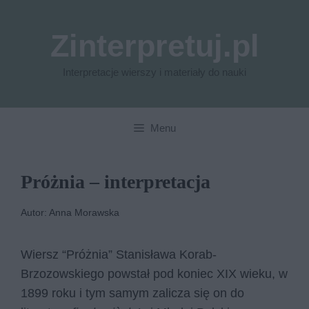
Przejdź
do
Zinterpretuj.pl
treści
Interpretacje wierszy i materiały do nauki
Menu
Próżnia – interpretacja
Autor: Anna Morawska
Wiersz “Próżnia” Stanisława Korab-
Brzozowskiego powstał pod koniec XIX wieku, w
1899 roku i tym samym zalicza się on do