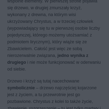
wspólne elementy. W pierwszej strofie pojawia
się drzewo, w drugiej zmurszały krzyż,
wykonany z drewna, na którym wisi
ukrzyżowany Chrystus, a w trzeciej człowiek
(wypowiadający się tu w pierwszej osobie liczby
pojedynczej, którego możemy utożsamiać z
podmiotem lirycznym), który wiąże się ze
Zbawicielem. Całość jest więc ze sobą
nierozerwalnie związana,
jedno wynika z
drugiego
i nie może funkcjonować w oderwaniu
od siebie.
Drzewo i krzyż są tutaj nacechowane
symbolicznie
– drzewo najczęściej kojarzone
jest z życiem, a tu przewrotnie jest go
pozbawione. Chrystus z kolei to także życie,
zbawienie, rozgrzeszenie – tu jest tylko martwy i