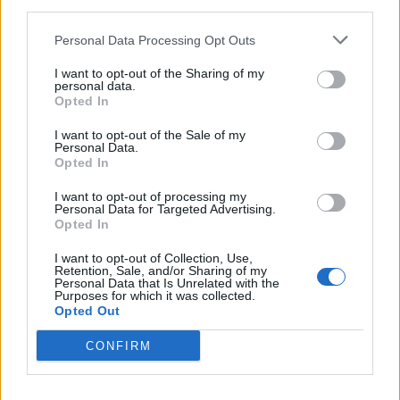
third parties.
Personal Data Processing Opt Outs
Jednak zarówno Bóg, jak i przyroda milczą,
nie mają dla człowieka żadnych wyjaśnień
.
I want to opt-out of the Sharing of my
personal data.
Religia nie przynosi już ukojenia i nie nadaje już
Opted In
życiu sensu. Chrystus, utożsamiany wszak ze
I want to opt-out of the Sale of my
zmartwychwstaniem i nadzieją, unosi tu swe
Personal Data.
Opted In
“beznadziejne” oczy. Człowiek pozbawiony jej
oparcia jest zawieszony w tytułowej próżni,
I want to opt-out of processing my
Personal Data for Targeted Advertising.
której nie umie nadać żadnego znaczenia.
Opted In
Został pozbawiony wsparcia
, które objaśniało
I want to opt-out of Collection, Use,
mu świat i sens spotykających go wydarzeń.
Retention, Sale, and/or Sharing of my
Personal Data that Is Unrelated with the
Purposes for which it was collected.
Opted Out
Krzyż nie nie pomoże już grzesznikom, religia
nie przyniesie ukojenia.
Człowiek został sam
CONFIRM
ze swą duszą, która jest cierpiąca, a
wszystko zanurzone jest w “otchłani czarnej