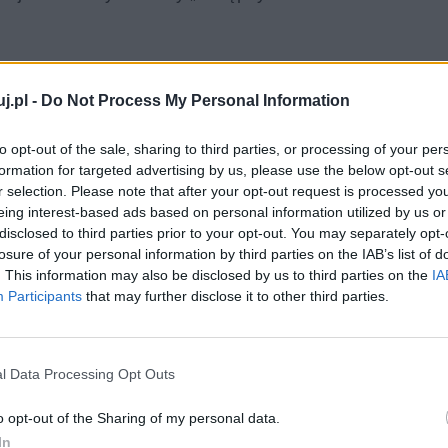
j.pl -
Do Not Process My Personal Information
to opt-out of the sale, sharing to third parties, or processing of your per
formation for targeted advertising by us, please use the below opt-out s
r selection. Please note that after your opt-out request is processed y
powstał pod koniec XIX wieku, w 1899 roku i tym
eing interest-based ads based on personal information utilized by us or
 i Młodej Polski. Powstające wówczas w Polsce utwory
disclosed to third parties prior to your opt-out. You may separately opt-
losure of your personal information by third parties on the IAB’s list of
ca wieku, brakiem nadziei i dekadentyzmem.
. This information may also be disclosed by us to third parties on the
IA
ałożenia, a sam poeta w 1901 roku popełnił
Participants
that may further disclose it to other third parties.
l Data Processing Opt Outs
o opt-out of the Sharing of my personal data.
In