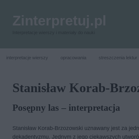
Przejdź
do
Zinterpretuj.pl
treści
Interpretacje wierszy i materiały do nauki
interpretacje wierszy
opracowania
streszczenia lektur
Stanisław Korab-Brzo
Posępny las – interpretacja
Stanisław Korab-Brzozowski uznawany jest za jedne
dekadentyzmu. Jednym z jego ciekawszych utworów 