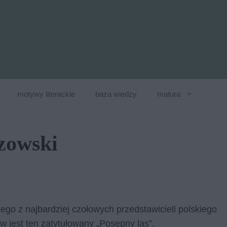
motywy literackie
baza wiedzy
matura
zowski
go z najbardziej czołowych przedstawicieli polskiego
jest ten zatytułowany „Posępny las”.