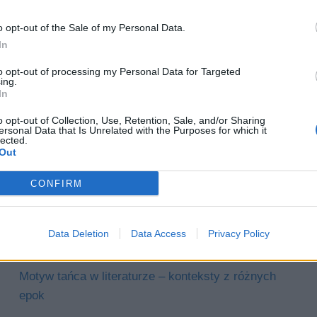
o opt-out of the Sale of my Personal Data.
In
go ukazał się w 1898 roku w czasopiśmie „Życie”.
to opt-out of processing my Personal Data for Targeted
ąd dekadencki, wedle którego życie jest nieustannym
ing.
In
o opt-out of Collection, Use, Retention, Sale, and/or Sharing
ersonal Data that Is Unrelated with the Purposes for which it
lected.
Out
CONFIRM
Nudesy – co to znaczy?
Pytania jawne matura 2027 – opracowania i
Data Deletion
Data Access
Privacy Policy
odpowiedzi
Motyw tańca w literaturze – konteksty z różnych
epok