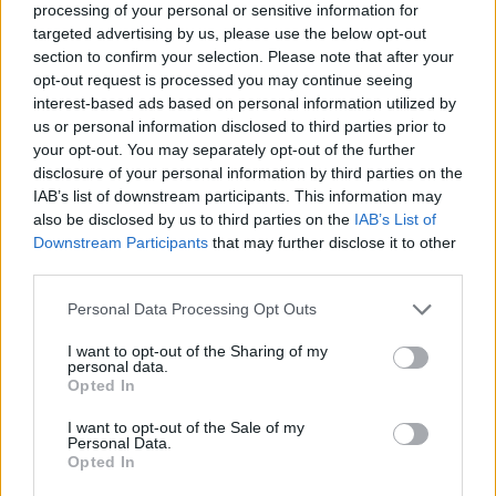
processing of your personal or sensitive information for
daj im poznać po sobie”, co w większości
targeted advertising by us, please use the below opt-out
interpretacji jest dopowiadane jako „nie daj im
section to confirm your selection. Please note that after your
poznać po sobie, że chciał(a)byś o nich
opt-out request is processed you may continue seeing
interest-based ads based on personal information utilized by
zapomnieć”. Poeta uważa, że każde
us or personal information disclosed to third parties prior to
doświadczenie nas wzbogaca, czyni nas tym,
your opt-out. You may separately opt-out of the further
kim się staliśmy i nie warto kreować własnej,
disclosure of your personal information by third parties on the
IAB’s list of downstream participants. This information may
nieprawdziwej tożsamości na świadomym
also be disclosed by us to third parties on the
IAB’s List of
zapominaniu własnych przeżyć.
Downstream Participants
that may further disclose it to other
third parties.
Personal Data Processing Opt Outs
I want to opt-out of the Sharing of my
personal data.
Opted In
I want to opt-out of the Sale of my
Personal Data.
Opted In