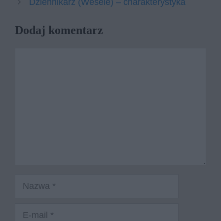
Dziennikarz (Wesele) – charakterystyka
Dodaj komentarz
Komentarz
Nazwa
E-