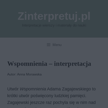
Przejdź
do
Zinterpretuj.pl
treści
Interpretacje wierszy i materiały do nauki
Menu
Wspomnienia – interpretacja
Autor: Anna Morawska
Utwór
Wspomnienia
Adama Zagajewskiego to
krótki utwór poświęcony ludzkiej pamięci.
Zagajewski jeszcze raz pochyla się w nim nad