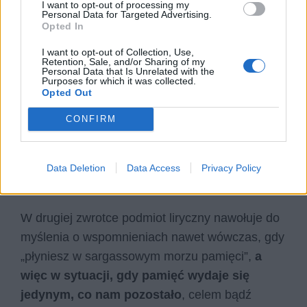
I want to opt-out of processing my
Personal Data for Targeted Advertising.
Opted In
I want to opt-out of Collection, Use,
Retention, Sale, and/or Sharing of my
Personal Data that Is Unrelated with the
Purposes for which it was collected.
Opted Out
CONFIRM
Data Deletion
Data Access
Privacy Policy
Myśl o tym, że są Twoje
W drugiej zwrotce podmiot liryczny nawołuje do
myślenia o wspomnieniach nawet wówczas, gdy
„płyniesz w sargassowym morzu pamięci”,
a
więc w sytuacji, gdy pamięć wydaje się
jedynym, co nam pozostało
, celem bądź