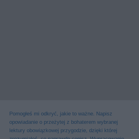
Pomogłeś mi odkryć, jakie to ważne. Napisz
opowiadanie o przeżytej z bohaterem wybranej
lektury obowiązkowej przygodzie, dzięki której
zrozumiałeś, co naprawdę cenisz. Wypracowanie