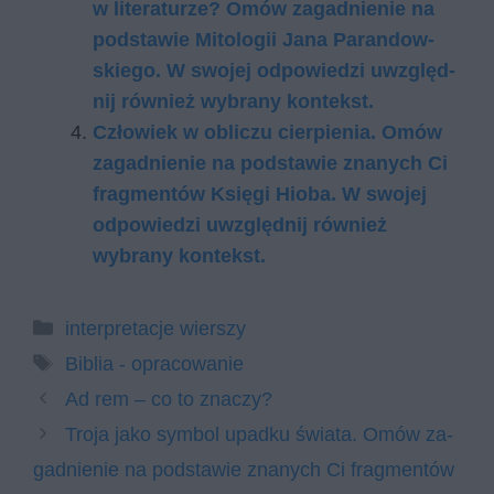
w li­te­ra­tu­rze? Omów za­gad­nie­nie na
pod­sta­wie Mi­to­lo­gii Jana Pa­ran­dow­
skie­go. W swo­jej od­po­wie­dzi uwzględ­
nij rów­nież wy­bra­ny kon­tekst.
Człowiek w obliczu cierpienia. Omów
zagadnienie na podstawie znanych Ci
fragmentów Księgi Hioba. W swojej
odpowiedzi uwzględnij również
wybrany kontekst.
Kategorie
interpretacje wierszy
Tagi
Biblia - opracowanie
Ad rem – co to znaczy?
Tro­ja jako sym­bol upad­ku świa­ta. Omów za­
gad­nie­nie na pod­sta­wie zna­nych Ci frag­men­tów