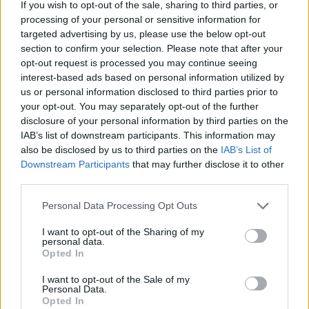
If you wish to opt-out of the sale, sharing to third parties, or
ukrzyżowanego Chrystusa do zbawionej od
processing of your personal or sensitive information for
grzechu ludzkości.
targeted advertising by us, please use the below opt-out
section to confirm your selection. Please note that after your
W każdej z tych interpretacji jest to miłość
opt-out request is processed you may continue seeing
interest-based ads based on personal information utilized by
doskonalsza od wszystkiego na świecie, od
us or personal information disclosed to third parties prior to
tego, co zna i rozumie ludzkość. Pokazuje, że
your opt-out. You may separately opt-out of the further
tylko u Boga można znaleźć tak doskonałe
disclosure of your personal information by third parties on the
IAB’s list of downstream participants. This information may
uczucie, pełne wiary i radości. Niektóre
also be disclosed by us to third parties on the
IAB’s List of
odczytania mówią także o tym, że jest to obraz
Downstream Participants
that may further disclose it to other
relacji między Bogiem, a Maryją, matką jego
third parties.
jedynego syna. Możliwości interpretacji tekstu
Personal Data Processing Opt Outs
jest więc naprawdę wiele.
I want to opt-out of the Sharing of my
personal data.
„Pieśń nad pieśniami” jest więc tekstem, który
Opted In
po prostu ukazuje szeroko pojętą miłość. Można
I want to opt-out of the Sale of my
ją interpretować na wiele różnych sposobów i
Personal Data.
Opted In
sądzić, że dotyczy ona Boga i narodu