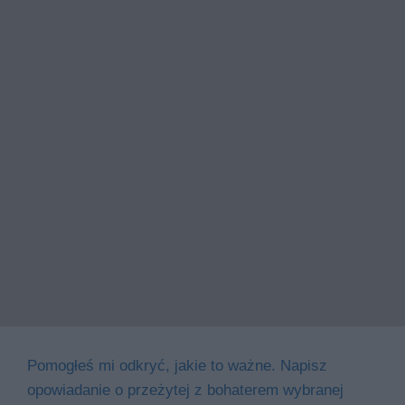
Pomogłeś mi odkryć, jakie to ważne. Napisz
opowiadanie o przeżytej z bohaterem wybranej