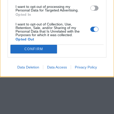
żydowskiego lub Chrystusa i Kościoła Nowego
I want to opt-out of processing my
Personal Data for Targeted Advertising.
Testamentu. Zawsze jednak należy pamiętać, że
Opted In
przede wszystkim pokazuje ona wiarę i radość,
I want to opt-out of Collection, Use,
jaka charakteryzuje prawdziwą miłość, jaką
Retention, Sale, and/or Sharing of my
Personal Data that Is Unrelated with the
człowiek może przeżyć wyłącznie dzięki łasce
Purposes for which it was collected.
Opted Out
swojego Stwórcy. To jeden z najbardziej
nietypowych tekstów Starego Testamentu,
CONFIRM
zasługujący na uwagę ze względu na swoje
przesłanie.
Data Deletion
Data Access
Privacy Policy