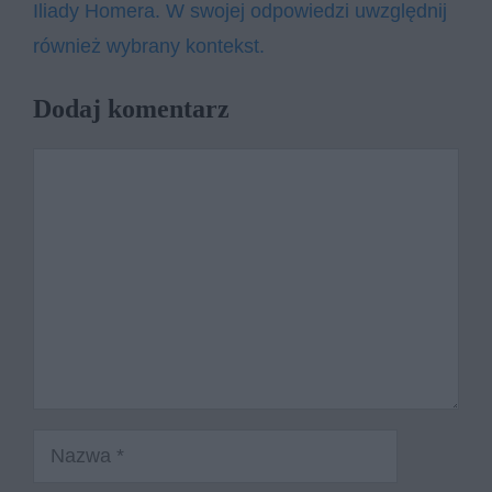
Ilia­dy Ho­me­ra. W swo­jej od­po­wie­dzi uwzględ­nij
rów­nież wy­bra­ny kon­tekst.
Dodaj komentarz
Komentarz
Nazwa