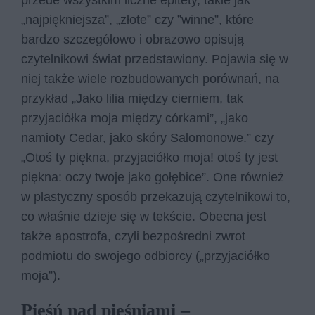
przede wszystkim liczne epitety, takie jak
„najpiękniejsza”, „złote” czy ”winne”, które
bardzo szczegółowo i obrazowo opisują
czytelnikowi świat przedstawiony. Pojawia się w
niej także wiele rozbudowanych porównań, na
przykład „Jako lilia między cierniem, tak
przyjaciółka moja między córkami”, „jako
namioty Cedar, jako skóry Salomonowe.” czy
„Otoś ty piękna, przyjaciółko moja! otoś ty jest
piękna: oczy twoje jako gołębice”. One również
w plastyczny sposób przekazują czytelnikowi to,
co właśnie dzieje się w tekście. Obecna jest
także apostrofa, czyli bezpośredni zwrot
podmiotu do swojego odbiorcy („przyjaciółko
moja”).
Pieśń nad pieśniami –