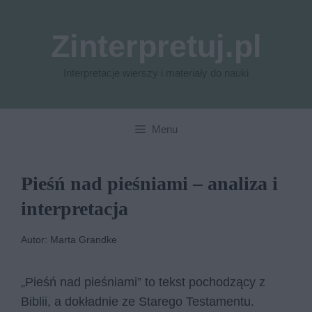
Przejdź
do
Zinterpretuj.pl
treści
Interpretacje wierszy i materiały do nauki
Menu
Pieśń nad pieśniami – analiza i
interpretacja
Autor: Marta Grandke
„Pieśń nad pieśniami” to tekst pochodzący z
Biblii, a dokładnie ze Starego Testamentu.