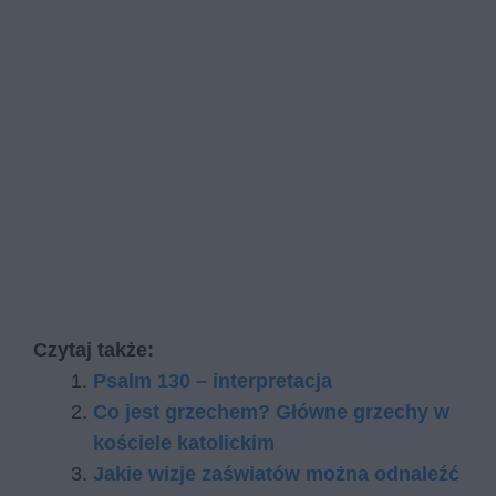
Czytaj także:
Psalm 130 – interpretacja
Co jest grzechem? Główne grzechy w
kościele katolickim
Ja­kie wi­zje za­świa­tów moż­na od­na­leźć