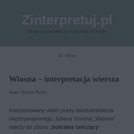
Przejdź
do
Zinterpretuj.pl
treści
Interpretacje wierszy i materiały do nauki
Menu
Wiosna – interpretacja wiersza
Autor: Marcin Puzio
Interpretowany utwór poety dwudziestolecia
międzywojennego, Juliana Tuwima „Wiosna”
należy do zbioru „
Sokrates tańczący
”