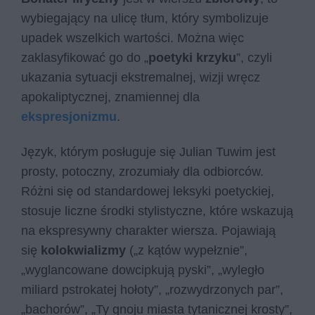
wybiegający na ulicę tłum, który symbolizuje
upadek wszelkich wartości. Można więc
zaklasyfikować go do „
poetyki krzyku
”, czyli
ukazania sytuacji ekstremalnej, wizji wręcz
apokaliptycznej, znamiennej dla
ekspresjonizmu
.
Język, którym posługuje się Julian Tuwim jest
prosty, potoczny, zrozumiały dla odbiorców.
Różni się od standardowej leksyki poetyckiej,
stosuje liczne środki stylistyczne, które wskazują
na ekspresywny charakter wiersza. Pojawiają
się
kolokwializmy
(„z kątów wypełznie”,
„wyglancowane dowcipkują pyski”, „wyległo
miliard pstrokatej hołoty”, „rozwydrzonych par”,
„bachorów”, „Ty gnoju miasta tytanicznej krosty”,