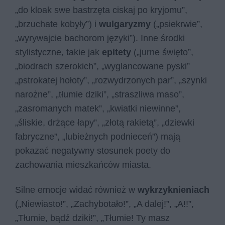
„do kloak swe bastrzęta ciskaj po kryjomu”,
„brzuchate kobyły”) i
wulgaryzmy
(„psiekrwie”,
„wyrywajcie bachorom języki”). Inne środki
stylistyczne, takie jak
epitety
(„jurne święto”,
„biodrach szerokich”, „wyglancowane pyski”
„pstrokatej hołoty”, „rozwydrzonych par”, „szynki
narożne”, „tłumie dziki”, „straszliwa maso”,
„zasromanych matek”, „kwiatki niewinne”,
„śliskie, drżące łapy”, „złotą rakietą”, „dziewki
fabryczne”, „lubieżnych podnieceń”) mają
pokazać negatywny stosunek poety do
zachowania mieszkańców miasta.
Silne emocje widać również w
wykrzyknieniach
(„Niewiasto!”, „Zachybotało!”, „A dalej!”, „A!!”,
„Tłumie, bądź dziki!”, „Tłumie! Ty masz