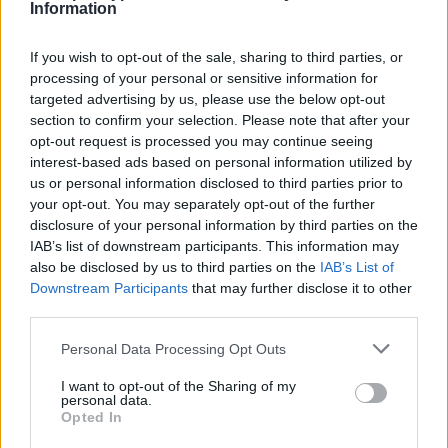
instynktom i potrzebom. Ludzie, którzy należą
Information
do tego zbioru, są
opętani przez pożądanie
,
miasto tonie w atmosferze chaosu. Mimo
If you wish to opt-out of the sale, sharing to third parties, or
processing of your personal or sensitive information for
widocznego oburzenia ich zachowaniem
targeted advertising by us, please use the below opt-out
podburza ich do jeszcze silniejszego zatracenia
section to confirm your selection. Please note that after your
w cielesności i popędzie. Pojawiają się
opt-out request is processed you may continue seeing
interest-based ads based on personal information utilized by
czasowniki w trybie rozkazującym („rozrzućcie”,
us or personal information disclosed to third parties prior to
„faluj”, „wariuj”, „szalej”, „gwałćcie”, „przyj”,
your opt-out. You may separately opt-out of the further
„wyrywajcie”). Zachęca młode dziewczyny do
disclosure of your personal information by third parties on the
IAB’s list of downstream participants. This information may
prostytucji, ponieważ nikt nie powinien opierać
also be disclosed by us to third parties on the
IAB’s List of
się pokusom.
Downstream Participants
that may further disclose it to other
third parties.
Współżycie
w wierszu sprowadzone jest do
Personal Data Processing Opt Outs
pierwotnych instynktów
, przedstawione w
sposób brutalny i wulgarny. Jest całkowicie
I want to opt-out of the Sharing of my
personal data.
pozbawione uczuć i namiętności, ma jedynie
Opted In
służyć przetrwaniu gatunku. Te poglądy są