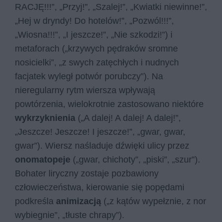
RACJĘ!!!”, „Przyj!”, „Szalej!”, „Kwiatki niewinne!”,
„Hej w dryndy! Do hotelów!”, „Pozwól!!!”,
„Wiosna!!!”, „I jeszcze!”, „Nie szkodzi!”) i
metaforach („krzywych pędraków sromne
nosicielki”, „z swych zatęchłych i nudnych
facjatek wyległ potwór porubczy”). Na
nieregularny rytm wiersza wpływają
powtórzenia, wielokrotnie zastosowano niektóre
wykrzyknienia
(„A dalej! A dalej! A dalej!”,
„Jeszcze! Jeszcze! I jeszcze!”, „gwar, gwar,
gwar”). Wiersz naśladuje dźwięki ulicy przez
onomatopeje
(„gwar, chichoty”, „piski”, „szur”).
Bohater liryczny zostaje pozbawiony
człowieczeństwa, kierowanie się popędami
podkreśla
animizacją
(„z kątów wypełznie, z nor
wybiegnie”, „tłuste chrapy”).