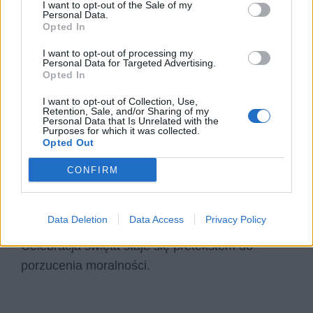
I want to opt-out of the Sale of my
bardzo
kontrowersyjne
, z pogardą mówi o
Personal Data.
Opted In
kobietach w ciąży, dzieciach czy młodych
I want to opt-out of processing my
dziewczynach, których życie sprowadza do roli
Personal Data for Targeted Advertising.
matek. Widać tu silny wpływ
turpizmu
, czyli
Opted In
fascynacji brzydotą i wprowadzanie ich do poezji
I want to opt-out of Collection, Use,
Retention, Sale, and/or Sharing of my
i epiki.
Personal Data that Is Unrelated with the
Purposes for which it was collected.
Opted Out
Obraz ukazanego miasta jest przerażający, jest
pełen biedy i zatracenia moralnego, istna
CONFIRM
sodoma i gomora. Przedstawiona wizja jest z
pomocą
groteski
i ironii
, kpi z mieszczan, a
Data Deletion
Data Access
Privacy Policy
jego słowa mają przeciwne znaczenie.
Celebracja święta staje się pretekstem do
porzucenia moralności.