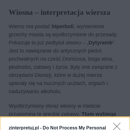
Wiosna – interpretacja wiersza
Wiersz ma postać
hiperboli
, wymienione
grzechy miasta są wyolbrzymione do przesady.
Pokazuje to już podtytuł utworu – „
Dytyramb
”.
Jest to nawiązanie do antycznych pieśni
pochwalnych na cześć Dionizosa, boga wina,
płodności, zabawy i życia. Były one związane z
obrzędami Dionizji, które w dużej mierze
opierały się na hucznych ucztach, orgiach i
nadużywaniu alkoholu.
Wyolbrzymiony obraz wiosny w mieście
przypomina te greckie zabawy.
Tłum wybiega
na ulicę
, aby poddawać się pierwotnym
zinterpretuj.pl -
Do Not Process My Personal