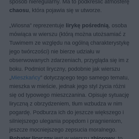
sposób nieregularny. Ma to podkreślić atmosferę
chaosu
, która pojawia się w utworze.
„Wiosna” reprezentuje
lirykę pośrednią
, osoba
mówiąca w wierszu (którą można utożsamiać z
Tuwimem ze względu na ogólną charakterystykę
jego twórczości) nie bierze udziału w
obserwowanych zdarzeniach, przygląda się im z
boku. Podmiot liryczny, podobnie jak wierszu
„
Mieszkańcy
” dotyczącego tego samego tematu,
mieszka w mieście, jednak jego styl życia różni
się od typowego mieszczanina. Opisuje sytuację
liryczną z obrzydzeniem, tłum wzbudza w nim
pogardę. Podburza ich do jeszcze większego i
silniejszego ulegania popędom i pragnieniom,
jeszcze mocniejszego zepsucia moralnego.
Bohater liryczny
jest w wierszu
zbiorowy
, to