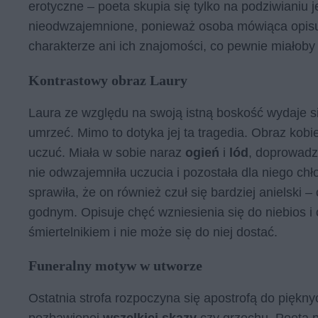
erotyczne – poeta skupia się tylko na podziwianiu 
nieodwzajemnione, ponieważ osoba mówiąca opisuje
charakterze ani ich znajomości, co pewnie miałoby m
Kontrastowy obraz Laury
Laura ze względu na swoją istną boskość wydaje s
umrzeć. Mimo to dotyka jej ta tragedia. Obraz kobi
uczuć. Miała w sobie naraz
ogień
i
lód
, doprowadza
nie odwzajemniła uczucia i pozostała dla niego chł
sprawiła, że on również czuł się bardziej anielski –
godnym. Opisuje chęć wzniesienia się do niebios i o
śmiertelnikiem i nie może się do niej dostać.
Funeralny motyw w utworze
Ostatnia strofa rozpoczyna się apostrofą do pięknyc