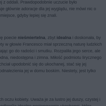
jej z oddali. Prawdopodobnie uczucie było
 głównie adoracje dla jej wyglądu, nie mówi nic o
iejsce, gdyby lepiej się znali.
ię poecie
nieśmiertelna
, zbyt
idealna
i doskonała, by
ety w głowie Francesco miał sprzeczną naturę ludzkich
jąc go do radości i smutku. Rozpaliła jego serce, ale
odna, niedostępna i zimna. Miłość podmiotu lirycznego
 chciał upodobnić się do ukochanej, stać się jej
dnalezienia jej w domu boskim. Niestety, jest tylko
h oczu kobiety. Uważa je za lustro jej duszy, czystej i