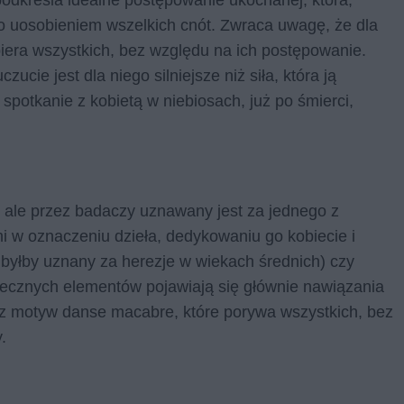
odkreśla idealne postępowanie ukochanej, która,
ego uosobieniem wszelkich cnót. Zwraca uwagę, że dla
biera wszystkich, bez względu na ich postępowanie.
ucie jest dla niego silniejsze niż siła, która ją
spotkanie z kobietą w niebiosach, już po śmierci,
, ale przez badaczy uznawany jest za jednego z
i w oznaczeniu dzieła, dedykowaniu go kobiecie i
sł byłby uznany za herezje w wiekach średnich) czy
iecznych elementów pojawiają się głównie nawiązania
raz motyw danse macabre, które porywa wszystkich, bez
y.