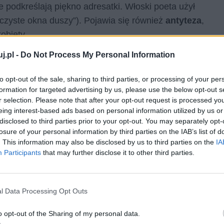
tóre podkreślają piękno adresatki. Włoski poeta użył
czyste okna duszy”). Pojawia się również
antyteza
,
kobiety.
j.pl -
Do Not Process My Personal Information
u
to opt-out of the sale, sharing to third parties, or processing of your per
formation for targeted advertising by us, please use the below opt-out s
r selection. Please note that after your opt-out request is processed y
at,
od 1340 do 1347 roku
. Petrarka poświęcił na nie
eing interest-based ads based on personal information utilized by us or
disclosed to third parties prior to your opt-out. You may separately opt-
czas, koniec końców ukazało się aż
367
utworów, z
losure of your personal information by third parties on the IAB’s list of
 literacka. Ich tematyka w głównej mierze dotyka
. This information may also be disclosed by us to third parties on the
IA
 miłosne, ballady i utwory rycerskie. Zbiór na dwie
Participants
that may further disclose it to other third parties.
sonet znajduje się w części powstałej po jej odejściu.
kolejnych wierszy, są one ponumerowane i oznaczone
l Data Processing Opt Outs
o opt-out of the Sharing of my personal data.