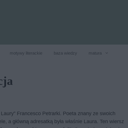
motywy literackie
baza wiedzy
matura
cja
o Laury” Francesco Petrarki. Poeta znany ze swoich
ele, a główną adresatką była właśnie Laura. Ten wiersz