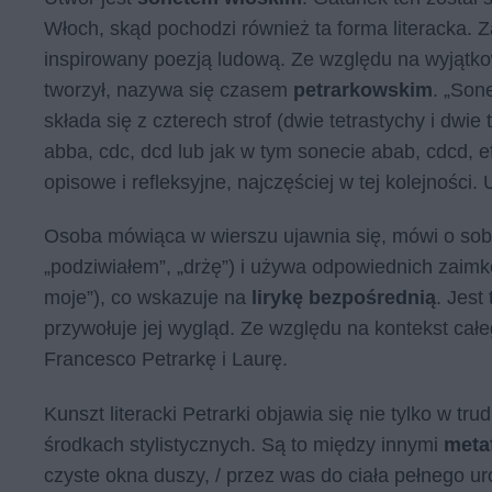
Włoch, skąd pochodzi również ta forma literacka. 
inspirowany poezją ludową. Ze względu na wyjątko
tworzył, nazywa się czasem
petrarkowskim
. „Son
składa się z czterech strof (dwie tetrastychy i dwi
abba, cdc, dcd lub jak w tym sonecie abab, cdcd, ef
opisowe i refleksyjne, najczęściej w tej kolejności
Osoba mówiąca w wierszu ujawnia się, mówi o sobie
„podziwiałem”, „drżę”) i używa odpowiednich zaimkó
moje”), co wskazuje na
lirykę bezpośrednią
. Jest
przywołuje jej wygląd. Ze względu na kontekst cał
Francesco Petrarkę i Laurę.
Kunszt literacki Petrarki objawia się nie tylko w tr
środkach stylistycznych. Są to między innymi
meta
czyste okna duszy, / przez was do ciała pełnego uro