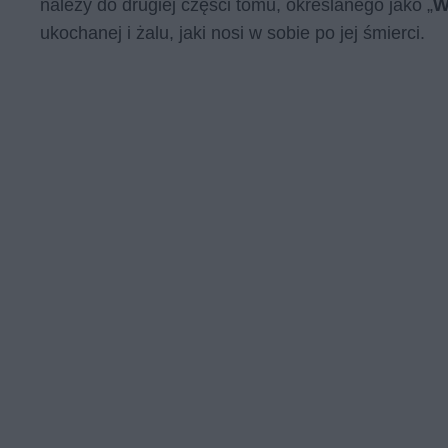
należy do drugiej części tomu, określanego jako „
W
ukochanej i żalu, jaki nosi w sobie po jej śmierci.