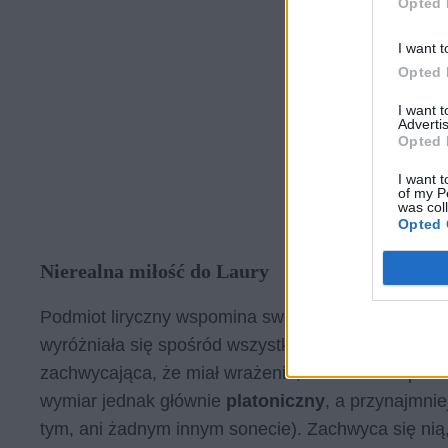
Opted 
I want t
Opted 
I want 
Advertis
Opted 
I want t
of my P
was col
Opted 
Nierealna miłość do Laury
Podmiot liryczny wspomina swoje pierwsze spotkani
wyróżniała się spośród wszystkich kobiet, które wid
zachwycająca, że miał wrażenie, że nie może pocho
wymiar jednak głównie
platoniczny
, a przynajmni
tym, ani żadnym innym sonecie). Zachwyca się nią,