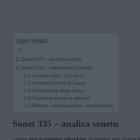
Spis treści
Sonet 335 – analiza sonetu
Sonet 335 – interpretacja sonetu
Geneza cyklu „Do Laury”
Nierealna miłość do Laury
Kontrastowy obraz Laury
Funeralny motyw w utworze
Motywy średniowieczne i renesansowe
Sonet 335 – analiza sonetu
Utwór jest
sonetem włoskim
. Gatunek ten został 