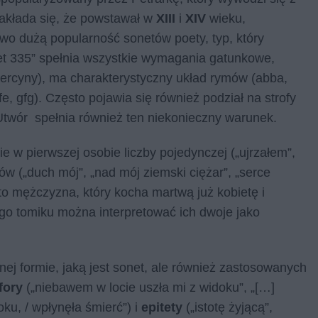
Zakłada się, że powstawał w
XIII
i
XIV
wieku,
wo dużą popularność sonetów poety, typ, który
et 335” spełnia wszystkie wymagania gatunkowe,
e tercyny), ma charakterystyczny układ rymów (abba,
e, gfg). Często pojawia się również podział na strofy
. Utwór spełnia również ten niekonieczny warunek.
 w pierwszej osobie liczby pojedynczej („ujrzałem”,
w („duch mój”, „nad mój ziemski ciężar”, „serce
 to mężczyzna, który kocha martwą już kobietę i
ego tomiku można interpretować ich dwoje jako
udnej formie, jaką jest sonet, ale również zastosowanych
fory
(„niebawem w locie uszła mi z widoku”, „[…]
ku, / wpłynęła śmierć”) i
epitety
(„isto­tę ży­ją­cą”,