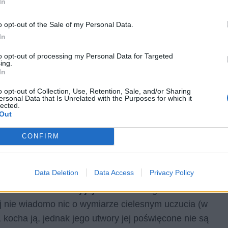
In
o opt-out of the Sale of my Personal Data.
In
to opt-out of processing my Personal Data for Targeted
ing.
In
o opt-out of Collection, Use, Retention, Sale, and/or Sharing
ersonal Data that Is Unrelated with the Purposes for which it
lected.
Out
CONFIRM
e z nieżyjąca już ukochaną. Zauroczyło go jej piękno,
Data Deletion
Data Access
Privacy Policy
ział w ciągu swojego życia. Była tak szalenie
dzić z ziemi i
bliżej jej do anioła.
Jego miłość ma
ej nie wiadomo nic o wymiarze cielesnym uczucia (w
 kocha ją, jednak jego utwory jej poświęcone nie są