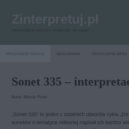
Przejdź
do
Zinterpretuj.pl
treści
Interpretacje wierszy i materiały do nauki
interpretacje wierszy
opracowania
streszczenia lektur
Sonet 335 – interpreta
Autor: Marcin Puzio
„Sonet 335” to jeden z ostatnich utworów cyklu „D
sonetów o tematyce miłosnej napisał ich bardzo wi