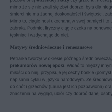
pozbawionej
wszelkiej skazy
czy grzechu. Poeta p
mimo że się nie znali się zbyt dobrze, była dla ni
śmierci nie ma żadnej doskonałości i świętości, za
Mimo to, ciągle nosi ukochaną w swej pamięci i to ucz
zabrała. Podmiot liryczny ciągle czeka na ponowne 
tęskniąc i wzdychając do niej.
Motywy średniowieczne i renesansowe
Petrarka tworzył w okresie późnego średniowiecza
prekursorów nowej epoki
. Widać to między innym
miłości do niej, przypisuje jej cechy boskie (pomy
napisania cyklu w języku narodowym. Ze średniow
do cnót i grzechów (Laura jest ich pozbawiona) o
znaczenia na wygląd, ubiór czy dobroć danej osob