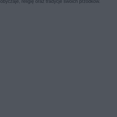
oby­cza­je, re­li­gię oraz tra­dy­cje swo­ich przod­ków.