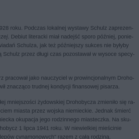
1928 roku. Pod­czas lo­kal­nej wy­sta­wy Schulz za­pre­zen­
zej
. De­biut li­te­rac­ki miał na­dejść spo­ro póź­niej, po­nie­
ia­dań Schul­za, jak też póź­niej­szy suk­ces nie by­ły­by
­rą Schulz przez dłu­gi czas po­zo­sta­wał w wy­so­ce spe­cy­
rz pra­co­wał jako na­uczy­ciel w pro­win­cjo­nal­nym Dro­ho­
ił zna­czą­co trud­nej kon­dy­cji fi­nan­so­wej pi­sa­rza.
j mniej­szo­ści ży­dow­skiej Dro­ho­by­cza zmie­ni­ło się ra­
­ciem mia­sta przez woj­ska nie­miec­kie. Jed­nak śmierć
e­miec­ka oku­pa­cja jego ro­dzin­ne­go mia­stecz­ka. Na sku­
­ho­bycz 1 lip­ca 1941 roku. W nie­wiel­kiej mie­ści­nie
Skle­pów cy­na­mo­no­wych” ra­zem z całą ro­dzi­ną.