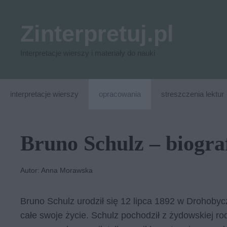
Przejdź
do
Zinterpretuj.pl
treści
Interpretacje wierszy i materiały do nauki
interpretacje wierszy
opracowania
streszczenia lektur
Bruno Schulz – biogra
Autor: Anna Morawska
Bru­no Schulz uro­dził się 12 lip­ca 1892 w Dro­ho­by­cz
całe swo­je ży­cie. Schulz po­cho­dził z ży­dow­skiej r