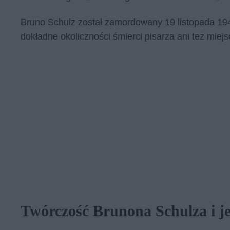
Bru­no Schulz zo­stał za­mor­do­wa­ny 19 li­sto­pa­da 1
do­kład­ne oko­licz­no­ści śmier­ci pi­sa­rza ani też miej­
Twórczość Brunona Schulza i je