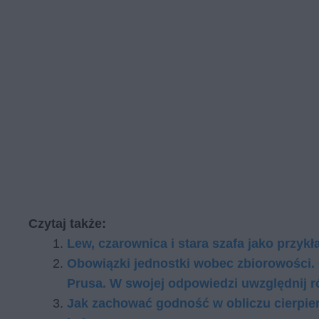
Czytaj także:
Lew, czarownica i stara szafa jako przykła
Obo­wiąz­ki jed­nost­ki wo­bec zbio­ro­wo­ści.
Pru­sa. W swo­jej od­po­wie­dzi uwzględ­nij r
Jak zachować godność w obliczu cierpien