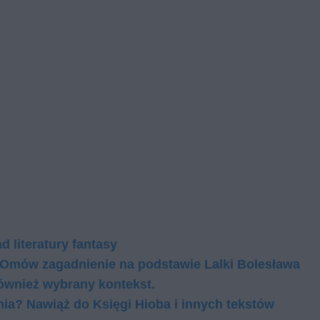
d literatury fantasy
 Omów za­gad­nie­nie na pod­sta­wie Lal­ki Bo­le­sła­wa
ów­nież wy­bra­ny kon­tekst.
ia? Nawiąż do Księgi Hioba i innych tekstów