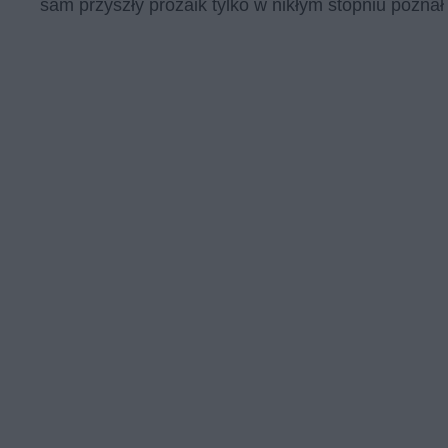
sam przy­szły pro­za­ik tyl­ko w ni­kłym stop­niu po­znał 