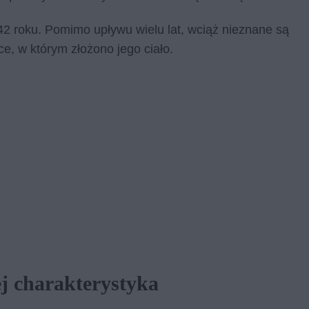
942 roku. Po­mi­mo upły­wu wie­lu lat, wciąż nie­zna­ne są
sce, w któ­rym zło­żo­no jego cia­ło.
j charakterystyka