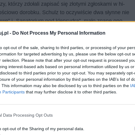
y, któ­rzy zdo­ła­li za­pi­sać się zło­ty­mi zgło­ska­mi w hi­
ję­to­ścio­wo do­rob­ku. Schulz to oczy­wi­ście dwa słyn­ne nie
o­we” i „Sa­na­to­rium pod klep­sy­drą”, mało zna­ne opo­
zki­ców li­te­rac­ko-fi­lo­zo­ficz­nych, i to wszyst­ko.
j.pl -
Do Not Process My Personal Information
hul­za prze­waż­nie ogra­ni­cza­ją się do ta­kich sfer jego
to opt-out of the sale, sharing to third parties, or processing of your per
­nie pew­ne po­wi­no­wac­two z Fran­zem Kaf­ką. Co cie­ka­we,
formation for targeted advertising by us, please use the below opt-out s
r selection. Please note that after your opt-out request is processed y
e li­te­ra­tu­ry Schul­za. Dla twór­cy „Skle­pów cy­na­mo­no­
eing interest-based ads based on personal information utilized by us or
byli To­masz Mann oraz Ra­iner Ma­ria Ril­ke. Po­do­bień­
disclosed to third parties prior to your opt-out. You may separately opt-
d rze­czy­wi­stej i głę­bo­kiej in­spi­ra­cji in­te­lek­tu­al­nej,
losure of your personal information by third parties on the IAB’s list of
. This information may also be disclosed by us to third parties on the
IA
Participants
that may further disclose it to other third parties.
ter­mi­nem do pew­ne­go stop­nia zwod­ni­czym. Schulz nie
nu nie była dla nie­go tak istot­na, jak cho­ciaż­by dla
l Data Processing Opt Outs
z w spo­sób bez­po­śred­ni cha­rak­te­ry­zo­wał cel oraz
cu za­ty­tu­ło­wa­nym „Mi­ty­za­cja rze­czy­wi­sto­ści”. Świat
o opt-out of the Sharing of my personal data.