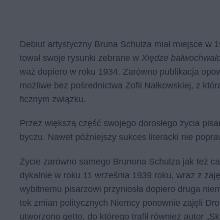
De­biut ar­ty­stycz­ny Bru­na Schul­za miał miej­sce w 
to­wał swo­je ry­sun­ki ze­bra­ne w
Xiędze bałwochwalc
waż do­pie­ro w roku 1934. Za­rów­no pu­bli­ka­cja opo­w
moż­li­we bez po­śred­nic­twa Zo­fii Nał­kow­skiej, z któ
ficz­nym związ­ku.
Przez więk­szą część swo­je­go do­ro­słe­go ży­cia pi­sa
by­czu. Na­wet póź­niej­szy suk­ces li­te­rac­ki nie po­pra­w
Życie za­rów­no sa­me­go Bru­no­na Schul­za jak też ca­łe
dy­kal­nie w roku 11 wrze­śnia 1939 roku, wraz z za­ję
wy­bit­ne­mu pi­sa­rzo­wi przy­nio­sła do­pie­ro dru­ga ni
tek zmian po­li­tycz­nych Niem­cy po­now­nie za­ję­li Dro
utwo­rzo­no get­to, do któ­re­go tra­fił rów­nież au­tor „