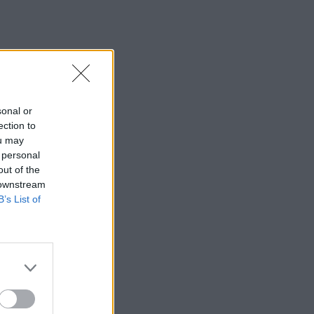
sonal or
ection to
ou may
 personal
out of the
 downstream
B’s List of