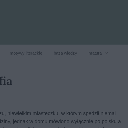
motywy literackie
baza wiedzy
matura
fia
u, nie­wiel­kim mia­stecz­ku, w któ­rym spę­dził nie­mal
o­dzi­ny, jed­nak w domu mó­wio­no wy­łącz­nie po pol­sku a