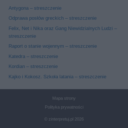
Antygona – streszczenie
Odprawa posłów greckich – streszczenie
Felix, Net i Nika oraz Gang Niewidzialnych Ludzi –
streszczenie
Raport o stanie wojennym – streszczenie
Katedra – streszczenie
Kordian – streszczenie
Kajko i Kokosz. Szkoła latania – streszczenie
Mapa strony
Polityka prywatności
© zinterpretuj.pl 2026