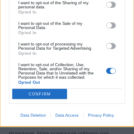
I want to opt-out of the Sharing of my
się wywyższać spośród innych i pysznić, tylko
personal data.
człowiek skromny postępuje bowiem właściwie.
Opted In
I want to opt-out of the Sale of my
Równie ważne jest
działanie
– to czyny
Personal Data.
Opted In
określają człowieka i mają znaczenie, dlatego
powinno się pozostawać w ruchu, być
I want to opt-out of processing my
Personal Data for Targeted Advertising.
aktywnym, działać. Ktoś, kto przeżył
Opted In
dramatyczne wydarzenia historyczne – na
I want to opt-out of Collection, Use,
przykład II wojnę światową – nie powinien
Retention, Sale, and/or Sharing of my
Personal Data that Is Unrelated with the
pozostawać w bezruchu, musi
swoim życiem
Purposes for which it was collected.
Opted Out
dawać świadectwo innym
– świadectwo tego,
co się wydarzyło, pamięci o tym i tego, jak
CONFIRM
trzeba żyć, gdy widziało się rzeczy niepojęte.
Trzeba wciąż iść, wciąż przeć naprzód, nie
Data Deletion
Data Access
Privacy Policy
poddawać się – właśnie jak Roland czy Hektor.
Przesłanie, które przekazuje odbiorcy pan