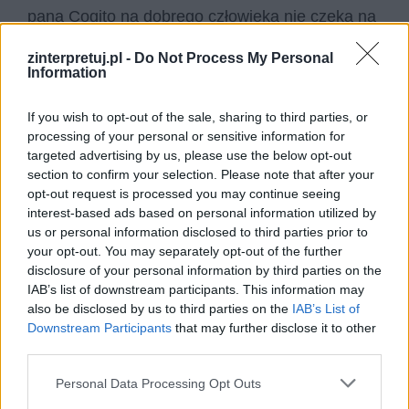
pana Cogito na dobrego człowieka nie czeka na
końcu wędrówki jakaś nagroda,
dobre życie
zinterpretuj.pl -
Do Not Process My Personal
jest za to celem samo w sobie
. Godne
Information
zachowanie czy nawet heroizm powinny być
If you wish to opt-out of the sale, sharing to third parties, or
zatem bezinteresowne.
processing of your personal or sensitive information for
targeted advertising by us, please use the below opt-out
Pan Cogito nakazuje, by opisywany przez niego
section to confirm your selection. Please note that after your
system wartości stosować zawsze,
bez
opt-out request is processed you may continue seeing
interest-based ads based on personal information utilized by
względu na okoliczności
– trudne czasy nie są
us or personal information disclosed to third parties prior to
usprawiedliwieniem, by przestać właściwie żyć.
your opt-out. You may separately opt-out of the further
Zawiera ten wniosek w słowach “idź
disclosure of your personal information by third parties on the
IAB’s list of downstream participants. This information may
wyprostowany wśród tych co na kolanach”, co
also be disclosed by us to third parties on the
IAB’s List of
sugeruje, że nawet gdy inni upadają pod
Downstream Participants
that may further disclose it to other
ciężarem wydarzeń, to odbiorca przesłania
third parties.
powinien
zawsze postępować właściwie
.
Personal Data Processing Opt Outs
Istotne jest też zachowanie pokory – nie należy