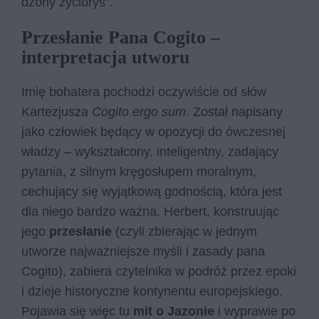
dzo­ny ży­cio­rys”.
Przesłanie Pana Cogito –
interpretacja utworu
Imię bohatera pochodzi oczywiście od słów
Kartezjusza
Cogito ergo sum
. Został napisany
jako człowiek będący w opozycji do ówczesnej
władzy – wykształcony, inteligentny, zadający
pytania, z silnym kręgosłupem moralnym,
cechujący się wyjątkową godnością, która jest
dla niego bardzo ważna. Herbert, konstruując
jego
przesłanie
(czyli zbierając w jednym
utworze najważniejsze myśli i zasady pana
Cogito), zabiera czytelnika w podróż przez epoki
i dzieje historyczne kontynentu europejskiego.
Pojawia się więc tu
mit o Jazonie
i wyprawie po