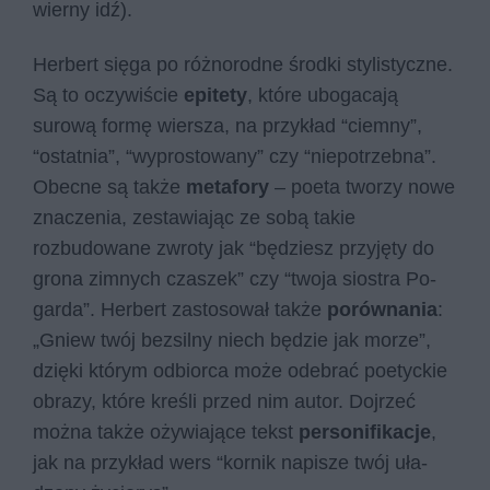
wierny idź).
Herbert sięga po różnorodne środki stylistyczne.
Są to oczywiście
epitety
, które ubogacają
surową formę wiersza, na przykład “ciemny”,
“ostatnia”, “wyprostowany” czy “niepotrzebna”.
Obecne są także
metafory
– poeta tworzy nowe
znaczenia, zestawiając ze sobą takie
rozbudowane zwroty jak “bę­dziesz przy­ję­ty do
gro­na zim­nych cza­szek” czy “two­ja sio­stra Po­
gar­da”. Herbert zastosował także
porównania
:
„Gniew twój bez­sil­ny niech bę­dzie jak mo­rze”,
dzięki którym odbiorca może odebrać poetyckie
obrazy, które kreśli przed nim autor. Dojrzeć
można także ożywiające tekst
personifikacje
,
jak na przykład wers “kor­nik na­pi­sze twój uła­