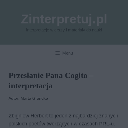
Przejdź
do
Zinterpretuj.pl
treści
Interpretacje wierszy i materiały do nauki
Menu
Przesłanie Pana Cogito –
interpretacja
Autor: Marta Grandke
Zbigniew Herbert to jeden z najbardziej znanych
polskich poetów tworzących w czasach PRL-u.