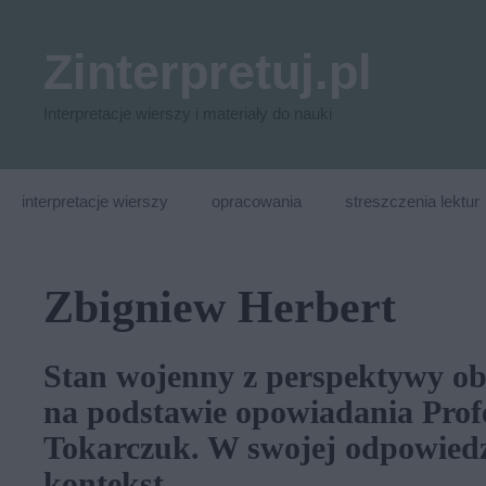
Przejdź
do
Zinterpretuj.pl
treści
Interpretacje wierszy i materiały do nauki
interpretacje wierszy
opracowania
streszczenia lektur
Zbigniew Herbert
Stan wojenny z perspektywy o
na podstawie opowiadania Prof
Tokarczuk. W swojej odpowied
kontekst.