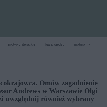
motywy literackie
baza wiedzy
matura
bcokrajowca. Omów zagadnienie
esor Andrews w Warszawie Olgi
zi uwzględnij również wybrany