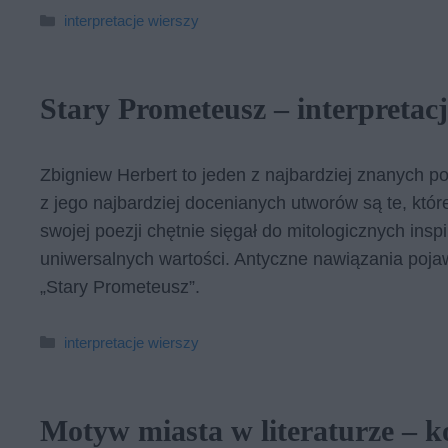
Kategorie
interpretacje wierszy
Stary Prometeusz – interpretac
Zbigniew Herbert to jeden z najbardziej znanych p
z jego najbardziej docenianych utworów są te, któ
swojej poezji chętnie sięgał do mitologicznych ins
uniwersalnych wartości. Antyczne nawiązania poja
„Stary Prometeusz”.
Kategorie
interpretacje wierszy
Motyw miasta w literaturze – k