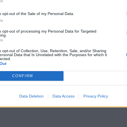
In
o opt-out of the Sale of my Personal Data.
In
w zagadnienie na podstawie
to opt-out of processing my Personal Data for Targeted
ing.
ojej odpowiedzi uwzględnij
In
o opt-out of Collection, Use, Retention, Sale, and/or Sharing
ersonal Data that Is Unrelated with the Purposes for which it
lected.
Out
posobów. Najbardziej podstawowym z nich jest
ojny i jedna armia izoluje jakieś miasto, lub zamek od
CONFIRM
kapitulację. Literatura jednak pokazuje, że to nie
ypadków opisuje Dżuma Alberta Camusa.
Data Deletion
Data Access
Privacy Policy