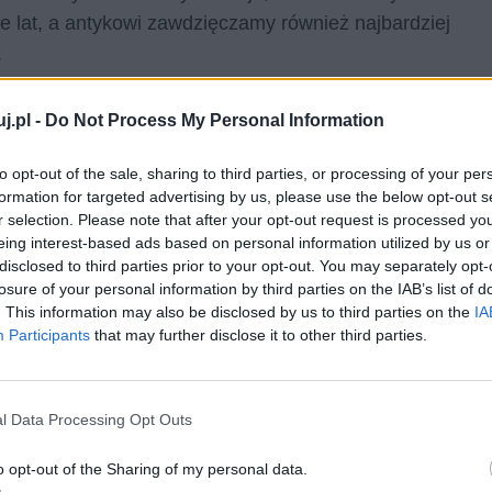
ące lat, a antykowi zawdzięczamy również najbardziej
.
j.pl -
Do Not Process My Personal Information
to opt-out of the sale, sharing to third parties, or processing of your per
formation for targeted advertising by us, please use the below opt-out s
go miejsca na ziemi. W pracy
r selection. Please note that after your opt-out request is processed y
ry obowiązkowej, sensu wiersza
eing interest-based ads based on personal information utilized by us or
disclosed to third parties prior to your opt-out. You may separately opt-
a Herberta oraz wybranych
losure of your personal information by third parties on the IAB’s list of
. This information may also be disclosed by us to third parties on the
IA
Participants
that may further disclose it to other third parties.
niej jedno miejsce, w które mógłby nazwać domem,
l Data Processing Opt Outs
cie wiązałoby się z ciągłym niepokojem o własny los, a
m się i brakiem stabilizacji.
o opt-out of the Sharing of my personal data.