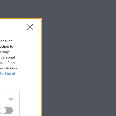
sonal or
ection to
ou may
 personal
out of the
 downstream
B’s List of