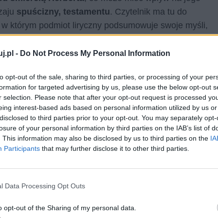
dzaju
spuścizny, testamentu
. Czytelnik ma tu do
, w którym podmiot liryczny podsumowuje swoje myśli,
Jego umiejscowienie w ostatnim tomie wierszy Herberta
nacząco na jego odbiór, wzmacniając wrażenie, że
jest
j.pl -
Do Not Process My Personal Information
ć ze światem
, że jest to bardzo osobisty komentarz do
to opt-out of the sale, sharing to third parties, or processing of your per
a ziemi po człowieku.
formation for targeted advertising by us, please use the below opt-out s
r selection. Please note that after your opt-out request is processed y
eing interest-based ads based on personal information utilized by us or
disclosed to third parties prior to your opt-out. You may separately opt-
losure of your personal information by third parties on the IAB’s list of
. This information may also be disclosed by us to third parties on the
IA
Participants
that may further disclose it to other third parties.
l Data Processing Opt Outs
o opt-out of the Sharing of my personal data.