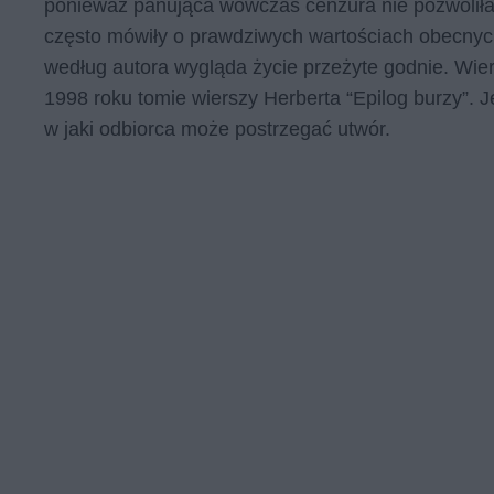
ponieważ panująca wówczas cenzura nie pozwoliła
często mówiły o prawdziwych wartościach obecnych
według autora wygląda życie przeżyte godnie. Wier
1998 roku tomie wierszy Herberta “Epilog burzy”.
w jaki odbiorca może postrzegać utwór.