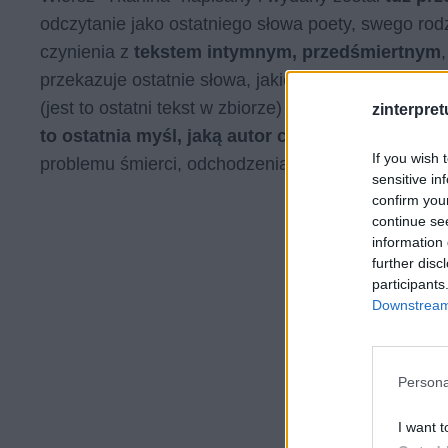
odczytanie jako ostatniego słowa poety, swego ro
czynienia z
tekstem intymnym, przedśmiertnym
przekazuje ostatnie słowa, jakie po nim zostaną. 
(jest to ostatni tekst w zbiorze) również wpływa z
zinterpretu
to ostatnia myśl, jaką autor chciał się podzieli
If you wish 
problemu śmierci, odchodzenia i tego, co zostaje n
sensitive in
confirm you
continue se
information 
further disc
participants
Downstream 
Persona
I want t