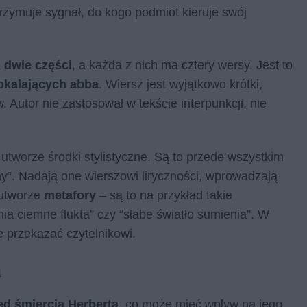
trzymuje sygnał, do kogo podmiot kieruje swój
a
dwie części
, a każda z nich ma cztery wersy. Jest to
kalających abba
. Wiersz jest wyjątkowo krótki,
. Autor nie zastosował w tekście interpunkcji, nie
 utworze środki stylistyczne. Są to przede wszystkim
jny”. Nadają one wierszowi liryczności, wprowadzają
 utworze
metafory
– są to na przykład takie
nia ciemne flukta” czy “słabe światło sumienia”. W
e przekazać czytelnikowi.
a
ed śmiercią Herberta
, co może mieć wpływ na jego