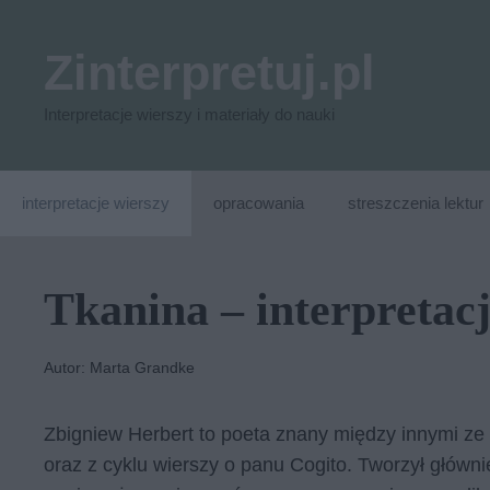
Przejdź
do
Zinterpretuj.pl
treści
Interpretacje wierszy i materiały do nauki
interpretacje wierszy
opracowania
streszczenia lektur
Tkanina – interpretac
Autor: Marta Grandke
Zbigniew Herbert to poeta znany między innymi ze 
oraz z cyklu wierszy o panu Cogito. Tworzył główni