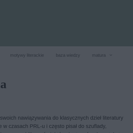
motywy literackie
baza wiedzy
matura
ja
swoich nawiązywania do klasycznych dzieł literatury
e w czasach PRL-u i często pisał do szuflady,