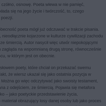
 czółno, osnowę. Poeta wlewa w nie pamięć,
łada się na jego życie i twórczość, to, czego
 poezji.
 obecność poeta mógł już odczuwać w trakcie pisania.
, nieodłącznie kojarzone w kulturze cywilizacji zachodu
e śmiercią. Autor nasycił więc utwór niepokojącymi
nim zagląda na wspomnianą drugą stronę, równocześnie
scu, w którym jest on obecnie.
 słowem poety, które chciał on przekazać swemu
kt, że wiersz ukazał się jako ostatnia pozycja w
i. Można go więc odczytywać jako swoisty testament,
na z odejściem, ze śmiercią. Pojawia się metafora
ko – jako poetyckie przedstawienie życia,
materiał obrazujący losy danej osoby lub jako proces