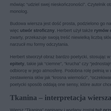
mówiąc “udziel swej nieskończoności”. Czytelnik o
monolog.
Budowa wiersza jest dość prosta, podzielono go n
więc
utwór stroficzny
. Herbert użył także
rymów o
zwarty, przekazuje swoją treść niewielką liczbą słów
narzucił mu formy odczytania.
Herbert stworzył obraz bardzo poetycki, stosując w
epitety
, takie jak “ciemne”, “krucha” czy “jednosta
odbiorcę w jego atmosferę. Podobna rolę pełnią w
zestawienia słów jak “krosna wierności”, “oczekiwa
poetycki sposób oddają one sensy, które autor chc
Tkanina – interpretacja wiersz
Wiersz “Tkanina” napisany i wydany został
tuż prz