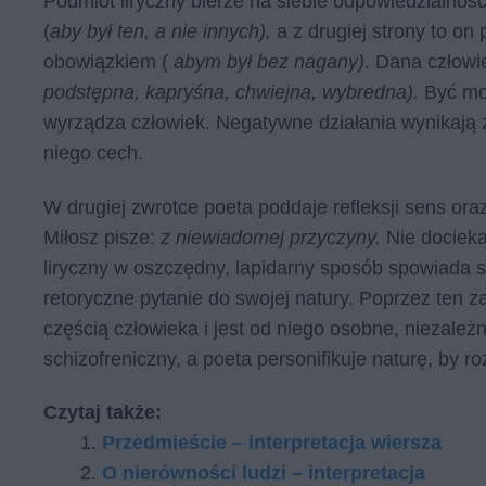
Podmiot liryczny bierze na siebie odpowiedzialność
(
aby był ten, a nie innych),
a z drugiej strony to on
obowiązkiem (
abym był bez nagany)
. Dana człowi
podstępna, kapryśna, chwiejna, wybredna).
Być mo
wyrządza człowiek. Negatywne działania wynikają 
niego cech.
W drugiej zwrotce poeta poddaje refleksji sens oraz
Miłosz pisze:
z niewiadomej przyczyny.
Nie docieka
liryczny w oszczędny, lapidarny sposób spowiada s
retoryczne pytanie do swojej natury. Poprzez ten za
częścią człowieka i jest od niego osobne, niezal
schizofreniczny, a poeta personifikuje naturę, by 
Czytaj także:
Przedmieście – interpretacja wiersza
O nierówności ludzi – interpretacja