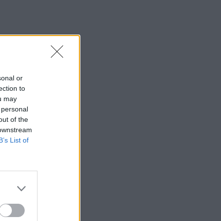
sonal or
ection to
ou may
 personal
out of the
 downstream
B’s List of