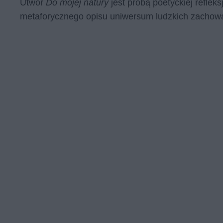
Utwór
Do mojej natury
jest próbą poetyckiej refleks
metaforycznego opisu uniwersum ludzkich zachowań 