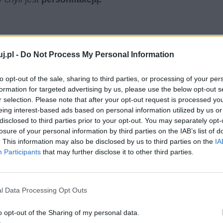
j.pl -
Do Not Process My Personal Information
to opt-out of the sale, sharing to third parties, or processing of your per
formation for targeted advertising by us, please use the below opt-out s
r selection. Please note that after your opt-out request is processed y
eing interest-based ads based on personal information utilized by us or
disclosed to third parties prior to your opt-out. You may separately opt-
losure of your personal information by third parties on the IAB’s list of
. This information may also be disclosed by us to third parties on the
IA
Participants
that may further disclose it to other third parties.
zenia
elipsy
z
inwersją.
W drugim wersie
aturę. W trzecim wersie pojawia się
l Data Processing Opt Outs
eksją na temat uniwersalnego sposobu istnienia
ersonifikacja,
tym razem tytułowej natury. Staje się
o opt-out of the Sharing of my personal data.