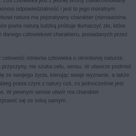
. Los człowieka jest z jednej strony zdeterminowany
 ponosi odpowiedzialność i jest to jego moralnym
ekowi natura ma pejoratywny charakter (
nienawistna,
że poeta naturą ludzką próbuje tłumaczyć zło, które
z danego człowiekowi charakteru, posiadanych przez
 celowość istnienia człowieka o określonej naturze,
 przyczyny, nie szuka celu, sensu. W utworze podmiot
ię ze swojego życia, kierując swoje wyznanie, a także
bieg poeta czyni z natury coś, co jednocześnie jest
eżne. W pewnym sensie utwór ma charakter
rozprawić się ze sobą samym.