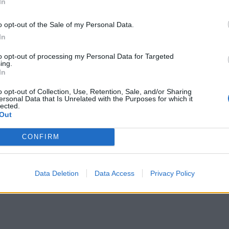
In
o opt-out of the Sale of my Personal Data.
iczenia
. Występuje
In
a, skora do nienawiści, kapryśna, chwiejna i wybredna.
to opt-out of processing my Personal Data for Targeted
ing.
In
a wiersza
o opt-out of Collection, Use, Retention, Sale, and/or Sharing
ersonal Data that Is Unrelated with the Purposes for which it
wersalnej kondycji człowieka przez Czesława Miłosza.
lected.
Out
swoje poetyckie intuicje z lapidarnie ujętymi,
zoficznymi.
CONFIRM
boki filozoficzny namysł. Jest szarpany, wersy są
Data Deletion
Data Access
Privacy Policy
ać, jedynie zarysowując swoje spostrzeżenia i