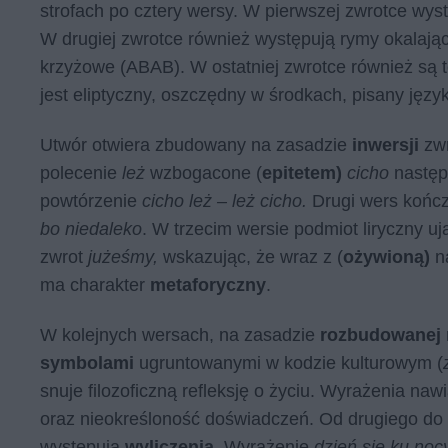
strofach po cztery wersy. W pierwszej zwrotce wys
W drugiej zwrotce również występują rymy okalają
krzyżowe (ABAB). W ostatniej zwrotce również są 
jest eliptyczny, oszczędny w środkach, pisany jęz
Utwór otwiera zbudowany na zasadzie
inwersji
zwr
polecenie
leż
wzbogacone (
epitetem)
cicho
nastę
powtórzenie
cicho leż – leż cicho.
Drugi wers kończ
bo niedaleko
. W trzecim wersie podmiot liryczny uj
zwrot
jużeśmy,
wskazując, że wraz z (
ożywioną)
n
ma charakter
metaforyczny
.
W kolejnych wersach, na zasadzie
rozbudowanej 
symbolami
ugruntowanymi w kodzie kulturowym (
snuje filozoficzną refleksję o życiu. Wyrażenia naw
oraz nieokreśloność doświadczeń. Od drugiego do 
występują
wyliczenia.
Wyrażenie
dzień się ku noc