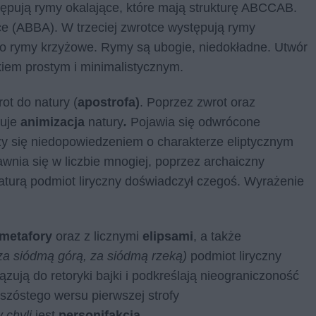
tępują rymy okalające, które mają strukturę ABCCAB.
ce (ABBA). W trzeciej zwrotce występują rymy
to rymy krzyżowe. Rymy są ubogie, niedokładne. Utwór
ykiem prostym i minimalistycznym.
ot do natury (
apostrofa)
. Poprzez zwrot oraz
puje
animizacja
natury
.
Pojawia się odwrócone
y się niedopowiedzeniem o charakterze eliptycznym
awnia się w liczbie mnogiej, poprzez archaiczny
aturą podmiot liryczny doświadczył czegoś. Wyrażenie
metafory
oraz z licznymi
elipsami
, a także
za siódmą górą, za siódmą rzeką)
podmiot liryczny
iązują do retoryki bajki i podkreślają nieograniczoność
szóstego wersu pierwszej strofy
y chyli
jest
personifakcją.