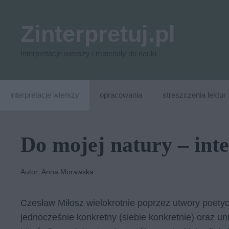
Przejdź
do
Zinterpretuj.pl
treści
Interpretacje wierszy i materiały do nauki
interpretacje wierszy
opracowania
streszczenia lektur
Do mojej natury – int
Autor: Anna Morawska
Czesław Miłosz wielokrotnie poprzez utwory poetyc
jednocześnie konkretny (siebie konkretnie) oraz uni