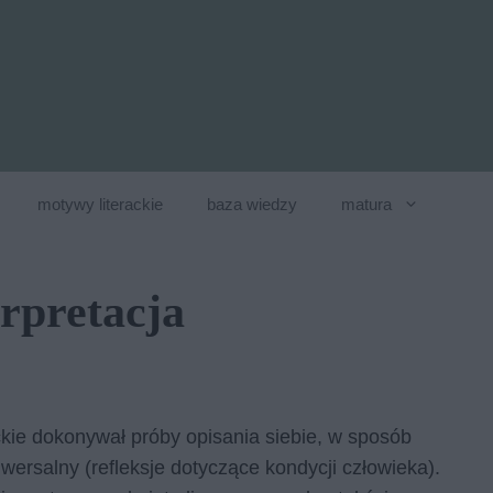
motywy literackie
baza wiedzy
matura
erpretacja
kie dokonywał próby opisania siebie, w sposób
wersalny (refleksje dotyczące kondycji człowieka).