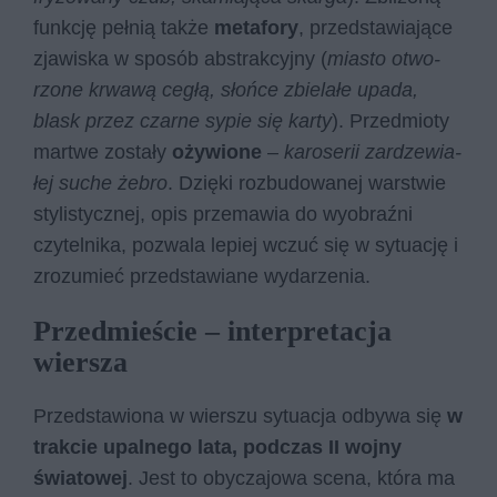
funkcję pełnią także
metafory
, przedstawiające
zjawiska w sposób abstrakcyjny (
mia­sto otwo­
rzo­ne krwa­wą ce­głą, słoń­ce zbie­la­łe upada,
blask przez czarne sypie się karty
). Przedmioty
martwe zostały
ożywione
–
ka­ro­se­rii za­rdze­wia­
łej su­che że­bro
. Dzięki rozbudowanej warstwie
stylistycznej, opis przemawia do wyobraźni
czytelnika, pozwala lepiej wczuć się w sytuację i
zrozumieć przedstawiane wydarzenia.
Przedmieście – interpretacja
wiersza
Przedstawiona w wierszu sytuacja odbywa się
w
trakcie upalnego lata, podczas II wojny
światowej
. Jest to obyczajowa scena, która ma