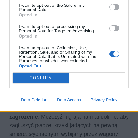
I want to opt-out of the Sale of my
Zniszczenia widoczne są wszędzie
, także na
Personal Data.
obrzeżach, auta są zardzewiałe, druty po raz
Opted In
kolejny przypominają o obozach, kojarząc się z
I want to opt-out of processing my
Personal Data for Targeted Advertising.
raniącym ciało drutem kolczastym. Wydaje się,
Opted In
jakby czas wokół nich płynął, a oni nadal grali,
I want to opt-out of Collection, Use,
jak gdyby
znaleźli się w innej rzeczywistości,
Retention, Sale, and/or Sharing of my
Personal Data that Is Unrelated with the
w której czas nie mija
. Wokół nich znajduje się
Purposes for which it was collected.
Opted Out
tylko jałowe pole, na którym nic nie wyrośnie, nic
nie powstanie.
CONFIRM
Choć wiersz opisuje letnie popołudnie, to nie ma
nic wspólnego z sielankową atmosferą,
Data Deletion
Data Access
Privacy Policy
wyczuwa się raczej
niepokój i nieustające
zagrożenie
. Mężczyźni grają na mandolinie, aby
zagłuszyć płacze, krzyki jadących na pewną
śmierć, słychać rytm wybijany przez wagony