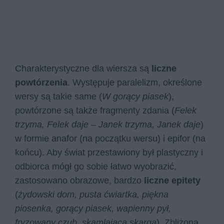
Charakterystyczne dla wiersza są
liczne
powtórzenia
. Występuje paralelizm, określone
wersy są takie same (
W gorący piasek
),
powtórzone są także fragmenty zdania (
Felek
trzyma, Felek daje – Janek trzyma, Janek daje
)
w formie anafor (na początku wersu) i epifor (na
końcu). Aby świat przestawiony był plastyczny i
odbiorca mógł go sobie łatwo wyobrazić,
zastosowano obrazowe, bardzo
liczne epitety
(
żydowski dom, pusta ćwiartka, piękna
piosenka, gorący piasek, wapienny pył,
fryzowany czub, skamlająca skarga
). Zbliżoną