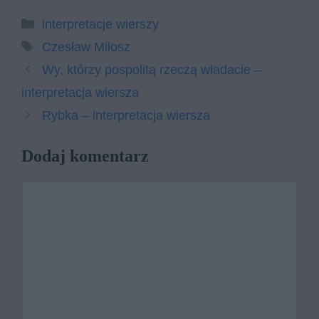
Kategorie
interpretacje wierszy
Tagi
Czesław Miłosz
Wy, którzy pospolitą rzeczą władacie –
interpretacja wiersza
Rybka – interpretacja wiersza
Dodaj komentarz
Komentarz