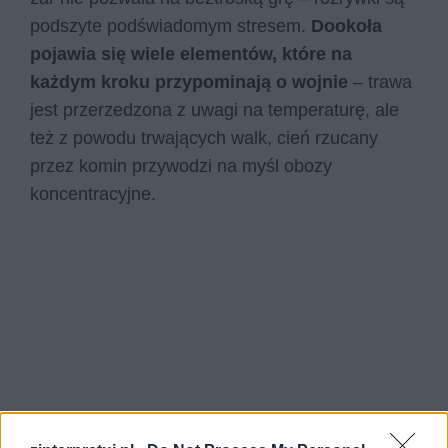
podszyte podświadomym stresem.
Dookoła
pojawia się wiele elementów, które na
każdym kroku przypominają o wojnie
– trawa
jest przerzedzona z uwagi na temperaturę, ale
też z powodu trwających walk, cień rzucany
przez komin przywodzi na myśl obozy
koncentracyjne.