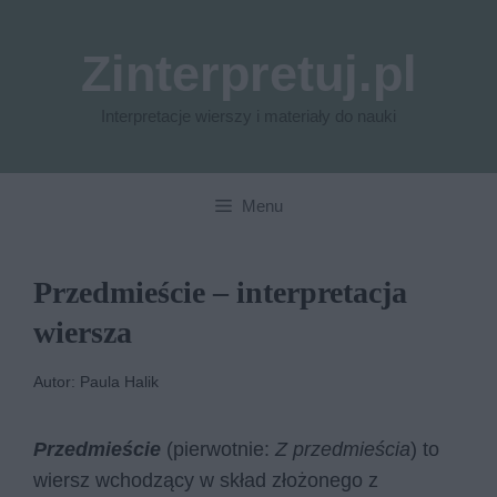
Przejdź
do
Zinterpretuj.pl
treści
Interpretacje wierszy i materiały do nauki
Menu
Przedmieście – interpretacja
wiersza
Autor: Paula Halik
Przedmieście
(pierwotnie:
Z przedmieścia
) to
wiersz wchodzący w skład złożonego z