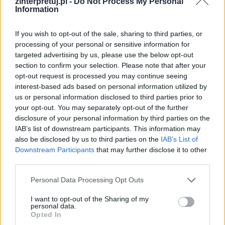
zinterpretuj.pl -
Do Not Process My Personal
Information
If you wish to opt-out of the sale, sharing to third parties, or
processing of your personal or sensitive information for
targeted advertising by us, please use the below opt-out
section to confirm your selection. Please note that after your
opt-out request is processed you may continue seeing
interest-based ads based on personal information utilized by
us or personal information disclosed to third parties prior to
your opt-out. You may separately opt-out of the further
disclosure of your personal information by third parties on the
Próba normalnego życia pośród wojennej
IAB’s list of downstream participants. This information may
also be disclosed by us to third parties on the
IAB’s List of
apokalipsy ma dramatyczny wydźwięk
, być
Downstream Participants
that may further disclose it to other
może dla mężczyzn wspólna gra i spożywanie
third parties.
alkoholu są ostatnią ostoją starego porządku,
Personal Data Processing Opt Outs
który został bezpowrotnie zniszczony. Uciekli oni
na przedmieścia, ale choć miasto otworzyło się
I want to opt-out of the Sharing of my
personal data.
dla nich, to zrobiło to krwawą cegłą.
Opted In