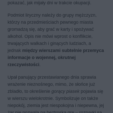
pokazać, jak mijały dni w trakcie okupacji.
Podmiot liryczny należy do grupy mężczyzn,
którzy na przedmieściach pewnego miasta
gromadzą się, aby grać w karty i spożywać
alkohol. Opis nie mówi wprost o konflikcie,
trwających walkach i ginących ludziach, a
jednak
między wierszami subtelnie przemyca
informacje o wojennej, okrutnej
rzeczywistości
.
Upał panujący przestawianego dnia sprawia
wrażenie nieznośnego, mimo, że słońce już
zbladło, to określenie
gorący piasek
pojawia się
w wierszu wielokrotnie. Symbolizuje on także
niepokój, ziemia jest niespokojna i niepewna, jej
żar nie pozwala na beztroską grę – rozrywki są